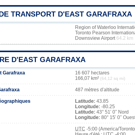
DE TRANSPORT D'EAST GARAFRAXA
Region of Waterloo Internati
Toronto Pearson Internation
Downsview Airport
64.2 km
IRE D'EAST GARAFRAXA
t Garafraxa
16 607 hectares
166,07 km²
(64,12 sq mi)
Garafraxa
487 mètres d'altitude
éographiques
Latitude:
43.85
Longitude:
-80.25
Latitude:
43° 51' 0'' Nord
Longitude:
80° 15' 0'' Oues
UTC
-5:00 (America/Toronto
Heure d'été : UTC -4:00