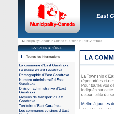
East G
Municipality Canada >
Ontario
>
Dufferin
>
East Garafraxa
NAVIGATION GÉNÉRALE
LA COMM
Toutes les informations
La commune d'East Garafraxa
La mairie d'East Garafraxa
Démographie d'East Garafraxa
La Township d'East
Numéro administratif d'East
répertoriées ci-de
Garafraxa
Pour toutes vos dé
Division administrative d'East
indiqués sur cette
Garafraxa
disponibilité du se
Moyens de transport d'East
Garafraxa
Mettre à jour les 
Territoire d'East Garafraxa
Les communes voisines d'East