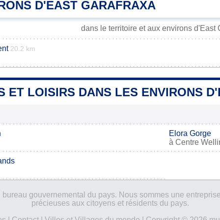
IRONS D'EAST GARAFRAXA
dans le territoire et aux environs d'East
ent
20.2 km
S ET LOISIRS DANS LES ENVIRONS 
n
Elora Gorge
à
Centre Welli
ands
ucun bureau gouvernemental du pays. Nous sommes une entreprise
précieuses aux citoyens et résidents du pays.
es
|
Contact
|
Villes et Villages du monde
| Copyright © 2026 mun