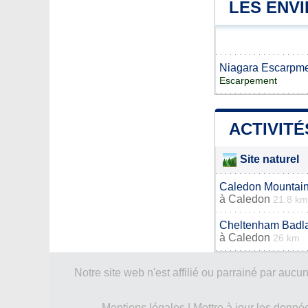
LES ENV
Niagara Escarpm
Escarpement
ACTIVITÉ
Site naturel
Caledon Mountai
à
Caledon
21.8 km
Cheltenham Badl
à
Caledon
26 km
Notre site web n'est affilié ou parrainé par a
Mentions légales
|
Mettre à jour les donné