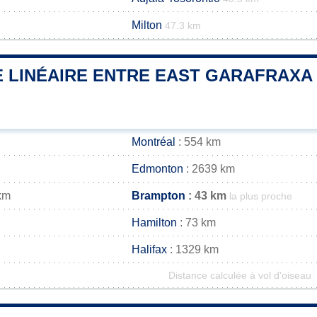
Milton
47.3 km
 LINÉAIRE ENTRE EAST GARAFRAXA 
Montréal
: 554 km
Edmonton
: 2639 km
km
Brampton
: 43 km
la plus proche
Hamilton
: 73 km
Halifax
: 1329 km
Distance calculée à vol d'oiseau