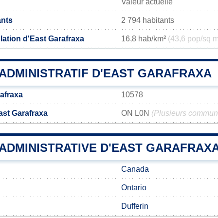
Valeur actuelle
ants
2 794 habitants
lation d'East Garafraxa
16,8 hab/km²
(43,6 pop/sq m
ADMINISTRATIF D'EAST GARAFRAXA
afraxa
10578
ast Garafraxa
ON L0N
(Plusieurs commun
 ADMINISTRATIVE D'EAST GARAFRAX
Canada
Ontario
Dufferin