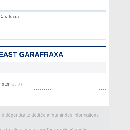
 Garafraxa
D'EAST GARAFRAXA
ngton
25.3 km
 indépendante dédiée à fournir des informations
icipality-canada.com Tous droits réservés