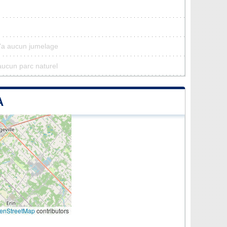
n'a aucun jumelage
'aucun parc naturel
A
enStreetMap
contributors