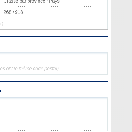
Classé par province / Pays
268 / 918
i)
es ont le même code postal)
A