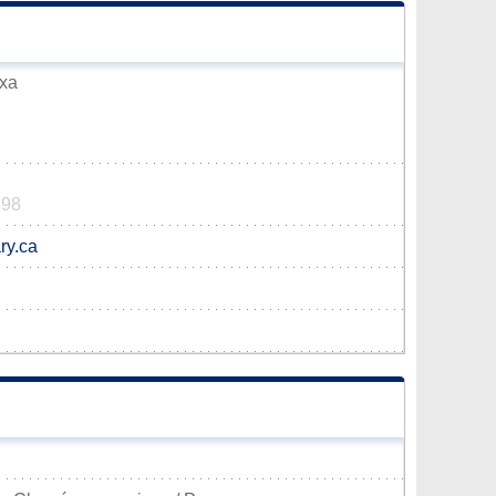
axa
298
ry.ca