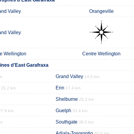
and Valley
Orangeville
and Valley
e Wellington
Centre Wellington
nes d'East Garafraxa
Grand Valley
km
14.6 km
Erin
15.2 km
17.4 km
Shelburne
26.2 km
Guelph
27.9 km
33.4 km
Southgate
km
38.6 km
Adjala-Tosorontio
40.5 km