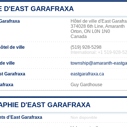
IE D'EAST GARAFRAXA
Garafraxa
Hôtel de ville d'East Garafr
374028 6th Line, Amaranth
Orton, ON L0N 1N0
Canada
tel de ville
(519) 928-5298
International: +1 519-928-5
de ville
township@amaranth-eastga
ast Garafraxa
eastgarafraxa.ca
rafraxa
Guy Gardhouse
PHIE D'EAST GARAFRAXA
ts d'East Garafraxa
Non disponible