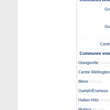
Gr
Gr
Centr
Communes voisi
Orangeville
13.5 
Centre Wellington
Mono
23.7 km
Guelph/Eramosa
Halton Hills
34.5 
Mulmur
39.7 km