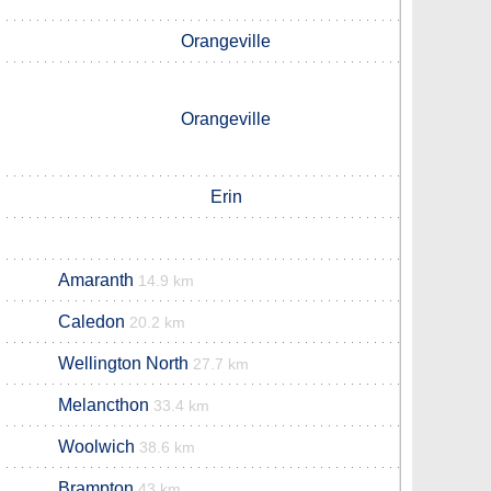
Orangeville
Orangeville
Erin
Amaranth
14.9 km
Caledon
20.2 km
Wellington North
27.7 km
Melancthon
33.4 km
Woolwich
38.6 km
Brampton
43 km