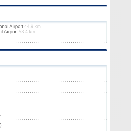
onal Airport
44.9 km
al Airport
53.4 km
t
)