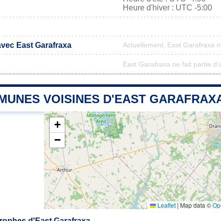
Heure d'hiver : UTC -5:00
avec East Garafraxa
Actuellement, East Garafraxa 
East Garafraxa ne fait partie d
MUNES VOISINES D'EAST GARAFRAX
+
−
Leaflet
|
Map data ©
Op
rophes d'East Garafraxa