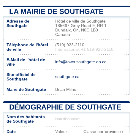
LA MAIRIE DE SOUTHGATE
Adresse de
Hôtel de ville de Southgate
Southgate
185667 Grey Road 9, RR 1
Dundalk, On, N0C 1B0
Canada
Téléphone de l'hôtel
(519) 923-2110
de ville
International: +1 519-923-2110
E-Mail de l'hôtel de
info@town.southgate.on.ca
ville
Site officiel de
southgate.ca
Southgate
Maire de Southgate
Brian Milne
DÉMOGRAPHIE DE SOUTHGATE
Nom des habitants
Non disponible
de Southgate
Date
Valeur
Classé par province /