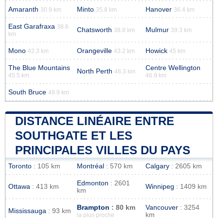
Amaranth
Minto
Hanover
30.9 km
35.8 km
36.4 km
East Garafraxa
38.6
Chatsworth
Mulmur
38.8 km
39.3 km
km
Mono
Orangeville
Howick
42.3 km
43.2 km
45 km
The Blue Mountains
Centre Wellington
North Perth
46.3 km
45.5 km
46.9 km
South Bruce
49.9 km
DISTANCE LINÉAIRE ENTRE
SOUTHGATE ET LES
PRINCIPALES VILLES DU PAYS
Toronto
: 105 km
Montréal
: 570 km
Calgary
: 2605 km
Edmonton
: 2601
Ottawa
: 413 km
Winnipeg
: 1409 km
km
Brampton
: 80 km
Vancouver
: 3254
Mississauga
: 93 km
km
la plus proche