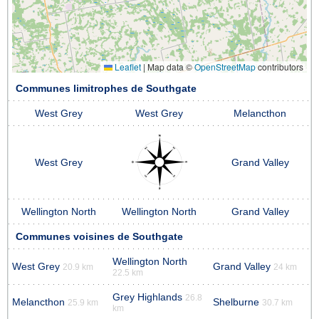
Leaflet
|
Map data ©
OpenStreetMap
contributors
Communes limitrophes de Southgate
West Grey
West Grey
Melancthon
West Grey
Grand Valley
Wellington North
Wellington North
Grand Valley
Communes voisines de Southgate
Wellington North
West Grey
Grand Valley
20.9 km
24 km
22.5 km
Grey Highlands
26.8
Melancthon
Shelburne
25.9 km
30.7 km
km