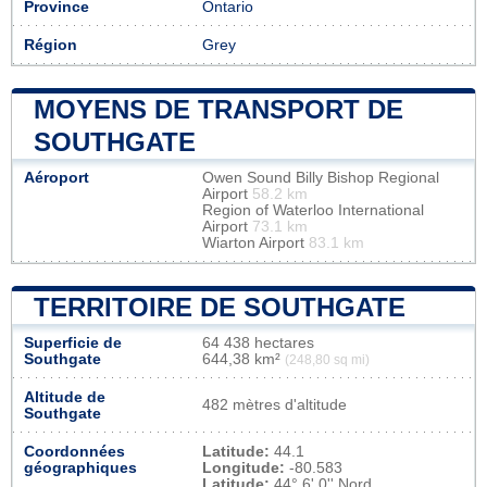
Province
Ontario
Région
Grey
MOYENS DE TRANSPORT DE
SOUTHGATE
Aéroport
Owen Sound Billy Bishop Regional
Airport
58.2 km
Region of Waterloo International
Airport
73.1 km
Wiarton Airport
83.1 km
TERRITOIRE DE SOUTHGATE
Superficie de
64 438 hectares
Southgate
644,38 km²
(248,80 sq mi)
Altitude de
482 mètres d'altitude
Southgate
Coordonnées
Latitude:
44.1
géographiques
Longitude:
-80.583
Latitude:
44° 6' 0'' Nord