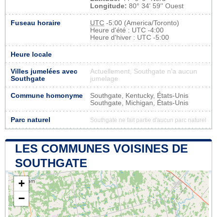
Longitude:
80° 34' 59'' Ouest
Fuseau horaire
UTC
-5:00 (America/Toronto)
Heure d'été : UTC -4:00
Heure d'hiver : UTC -5:00
Heure locale
Villes jumelées avec
Actuellement, Southgate n'a aucun
Southgate
jumelage
Commune homonyme
Southgate, Kentucky, États-Unis
Southgate, Michigan, États-Unis
Parc naturel
Southgate ne fait partie d'aucun parc naturel
LES COMMUNES VOISINES DE
SOUTHGATE
+
−