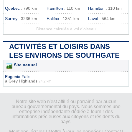
Québec
: 790 km
Hamilton
: 110 km
Hamilton
: 110 km
Surrey
: 3236 km
Halifax
: 1351 km
Laval
: 564 km
Distance calculée à vol d'oiseau
ACTIVITÉS ET LOISIRS DANS
LES ENVIRONS DE SOUTHGATE
Site naturel
Eugenia Falls
à
Grey Highlands
24.2 km
Notre site web n'est affilié ou parrainé par aucun
bureau gouvernemental du pays. Nous sommes une
entreprise indépendante dédiée à fournir des
informations précieuses aux citoyens et résidents du
pays.
Mentions légales
|
Mettre à jour les données
|
Contact
|