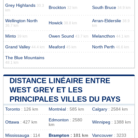
Grey Highlands
30.3
Brockton
South Bruce
32 km
34.9 km
km
Wellington North
Arran-Elderslie
38.9
Howick
38.8 km
36.7 km
km
Minto
Owen Sound
Melancthon
39 km
43.7 km
44.1 km
Grand Valley
Meaford
North Perth
44.4 km
45 km
46.6 km
The Blue Mountains
48.1 km
DISTANCE LINÉAIRE ENTRE
WEST GREY ET LES
PRINCIPALES VILLES DU PAYS
Toronto
: 126 km
Montréal
: 585 km
Calgary
: 2584 km
Edmonton
: 2580
Ottawa
: 427 km
Winnipeg
: 1388 km
km
Mississauga
: 114
Brampton
: 101 km
Vancouver
: 3233