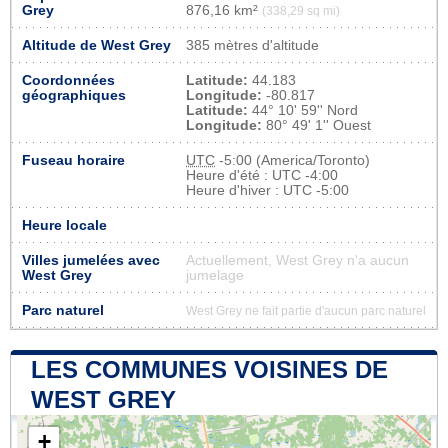
Grey
876,16 km²
(338,29 sq mi)
Altitude de West Grey
385 mètres d'altitude
Coordonnées
Latitude:
44.183
géographiques
Longitude:
-80.817
Latitude:
44° 10' 59'' Nord
Longitude:
80° 49' 1'' Ouest
Fuseau horaire
UTC
-5:00 (America/Toronto)
Heure d'été : UTC -4:00
Heure d'hiver : UTC -5:00
Heure locale
Villes jumelées avec
Actuellement, West Grey n'a aucun
West Grey
jumelage
Parc naturel
West Grey ne fait partie d'aucun parc naturel
LES COMMUNES VOISINES DE
WEST GREY
+