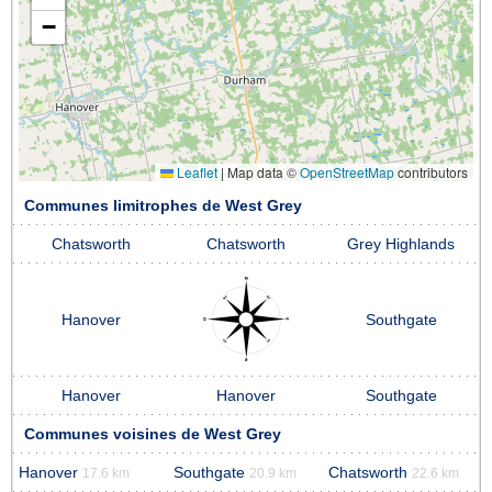
−
Leaflet
|
Map data ©
OpenStreetMap
contributors
Communes limitrophes de West Grey
Chatsworth
Chatsworth
Grey Highlands
Hanover
Southgate
Hanover
Hanover
Southgate
Communes voisines de West Grey
Hanover
Southgate
Chatsworth
17.6 km
20.9 km
22.6 km