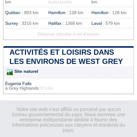
km
km
la plus proche
Québec
: 803 km
Hamilton
: 128 km
Hamilton
: 128 km
Surrey
: 3215 km
Halifax
: 1368 km
Laval
: 579 km
Distance calculée à vol d'oiseau
ACTIVITÉS ET LOISIRS DANS
LES ENVIRONS DE WEST GREY
Site naturel
Eugenia Falls
à
Grey Highlands
27.4 km
Notre site web n'est affilié ou parrainé par aucun
bureau gouvernemental du pays. Nous sommes une
entreprise indépendante dédiée à fournir des
informations précieuses aux citoyens et résidents du
pays.