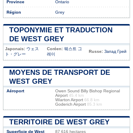
Province
Ontario
Région
Grey
TOPONYMIE ET TRADUCTION
DE WEST GREY
Japonais:
ウェス
Coréen:
웨스트 그
Russe:
Запад Грей
ト・グレー
레이
MOYENS DE TRANSPORT DE
WEST GREY
Aéroport
Owen Sound Billy Bishop Regional
Airport
45.4 km
Wiarton Airport
66.8 km
Goderich Airport
85.3 km
TERRITOIRE DE WEST GREY
Superficie de West
87 616 hectares