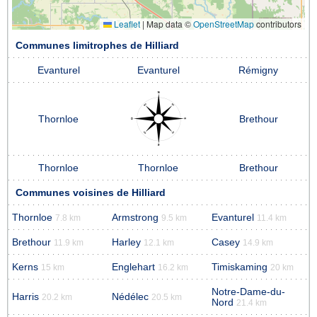
Leaflet
|
Map data ©
OpenStreetMap
contributors
Communes limitrophes de Hilliard
Evanturel
Evanturel
Rémigny
Thornloe
Brethour
Thornloe
Thornloe
Brethour
Communes voisines de Hilliard
Thornloe
Armstrong
Evanturel
7.8 km
9.5 km
11.4 km
Brethour
Harley
Casey
11.9 km
12.1 km
14.9 km
Kerns
Englehart
Timiskaming
15 km
16.2 km
20 km
Notre-Dame-du-
Harris
Nédélec
20.2 km
20.5 km
Nord
21.4 km