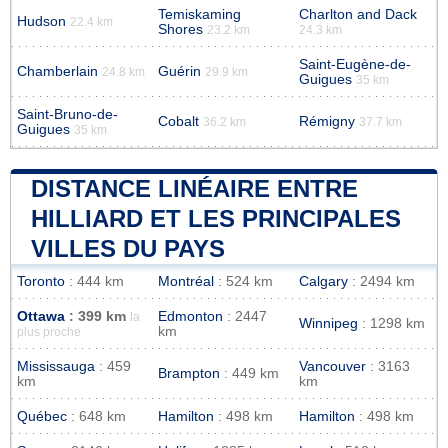
Temiskaming
Charlton and Dack
Hudson
22.4 km
Shores
23.2 km
24.3 km
Saint-Eugène-de-
Chamberlain
Guérin
24.8 km
29.9 km
Guigues
35 km
Saint-Bruno-de-
Cobalt
Rémigny
36.2 km
37.7 km
Guigues
35 km
DISTANCE LINÉAIRE ENTRE
HILLIARD ET LES PRINCIPALES
VILLES DU PAYS
Toronto
: 444 km
Montréal
: 524 km
Calgary
: 2494 km
Ottawa
: 399 km
Edmonton
: 2447
la
Winnipeg
: 1298 km
km
plus proche
Mississauga
: 459
Vancouver
: 3163
Brampton
: 449 km
km
km
Québec
: 648 km
Hamilton
: 498 km
Hamilton
: 498 km