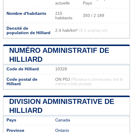
actuelle
Pays
Nombre d'habitants
215
393 / 2 189
habitants
Densité de
2,4 hab/km²
(6,1 pop/sq mi)
population de Hilliard
NUMÉRO ADMINISTRATIF DE
HILLIARD
Code de Hilliard
10328
Code postal de
ON P0J
(Plusieurs communes ont le
Hilliard
même code postal)
DIVISION ADMINISTRATIVE DE
HILLIARD
Pays
Canada
Province
Ontario