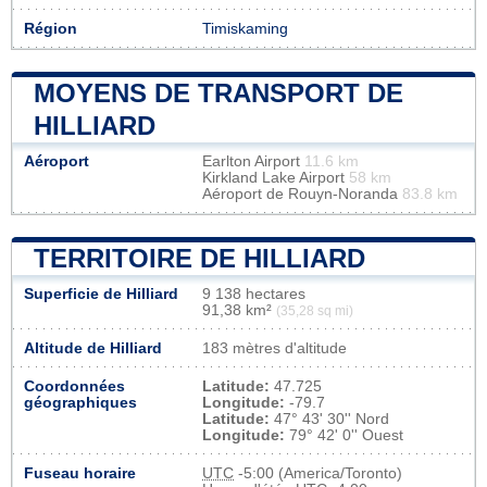
Région
Timiskaming
MOYENS DE TRANSPORT DE
HILLIARD
Aéroport
Earlton Airport
11.6 km
Kirkland Lake Airport
58 km
Aéroport de Rouyn-Noranda
83.8 km
TERRITOIRE DE HILLIARD
Superficie de Hilliard
9 138 hectares
91,38 km²
(35,28 sq mi)
Altitude de Hilliard
183 mètres d'altitude
Coordonnées
Latitude:
47.725
géographiques
Longitude:
-79.7
Latitude:
47° 43' 30'' Nord
Longitude:
79° 42' 0'' Ouest
Fuseau horaire
UTC
-5:00 (America/Toronto)