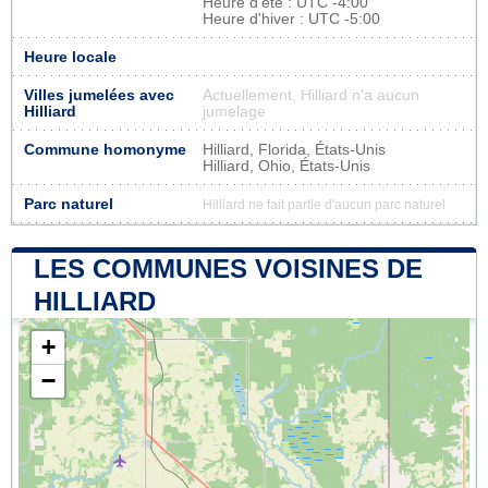
Heure d'été : UTC -4:00
Heure d'hiver : UTC -5:00
Heure locale
Villes jumelées avec
Actuellement, Hilliard n'a aucun
Hilliard
jumelage
Commune homonyme
Hilliard, Florida, États-Unis
Hilliard, Ohio, États-Unis
Parc naturel
Hilliard ne fait partie d'aucun parc naturel
LES COMMUNES VOISINES DE
HILLIARD
+
−