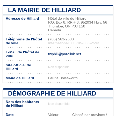
LA MAIRIE DE HILLIARD
Adresse de Hilliard
Hôtel de ville de Hilliard
P.O. Box 8, RR # 3, 952034 Hwy. 56
Thornloe, ON P0J 1S0
Canada
Téléphone de l'hôtel
(705) 563-2593
de ville
International: +1 705-563-2593
E-Mail de l'hôtel de
twphill@parolink.net
ville
Site officiel de
Non disponible
Hilliard
Maire de Hilliard
Laurie Bolesworth
DÉMOGRAPHIE DE HILLIARD
Nom des habitants
Non disponible
de Hilliard
Date
Valeur
Classé par province /