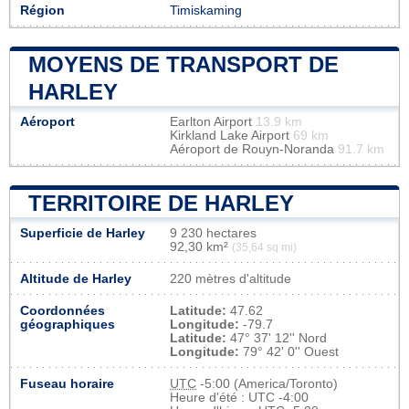
Région
Timiskaming
MOYENS DE TRANSPORT DE
HARLEY
Aéroport
Earlton Airport
13.9 km
Kirkland Lake Airport
69 km
Aéroport de Rouyn-Noranda
91.7 km
TERRITOIRE DE HARLEY
Superficie de Harley
9 230 hectares
92,30 km²
(35,64 sq mi)
Altitude de Harley
220 mètres d'altitude
Coordonnées
Latitude:
47.62
géographiques
Longitude:
-79.7
Latitude:
47° 37' 12'' Nord
Longitude:
79° 42' 0'' Ouest
Fuseau horaire
UTC
-5:00 (America/Toronto)
Heure d'été : UTC -4:00