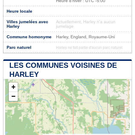
Heure d'hiver : UTC -5:00
Heure locale
Villes jumelées avec
Actuellement, Harley n'a aucun
Harley
jumelage
Commune homonyme
Harley, England, Royaume-Uni
Parc naturel
Harley ne fait partie d'aucun parc naturel
LES COMMUNES VOISINES DE
HARLEY
+
−