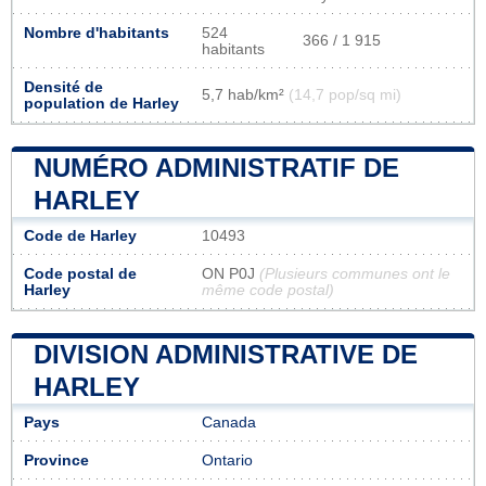
Nombre d'habitants
524
366 / 1 915
habitants
Densité de
5,7 hab/km²
(14,7 pop/sq mi)
population de Harley
NUMÉRO ADMINISTRATIF DE
HARLEY
Code de Harley
10493
Code postal de
ON P0J
(Plusieurs communes ont le
Harley
même code postal)
DIVISION ADMINISTRATIVE DE
HARLEY
Pays
Canada
Province
Ontario