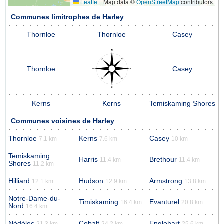
Leaflet
|
Map data ©
OpenStreetMap
contributors
Communes limitrophes de Harley
Thornloe
Thornloe
Casey
Thornloe
Casey
Kerns
Kerns
Temiskaming Shores
Communes voisines de Harley
Thornloe
Kerns
Casey
7.1 km
7.6 km
10 km
Temiskaming
Harris
Brethour
11.4 km
11.4 km
Shores
11.2 km
Hilliard
Hudson
Armstrong
12.1 km
12.9 km
13.8 km
Notre-Dame-du-
Timiskaming
Evanturel
16.4 km
20.8 km
Nord
16.4 km
Nédélec
Cobalt
Englehart
21.3 km
24.2 km
25.6 km