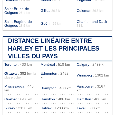
Saint-Bruno-de-
Gillies
Coleman
26.3 km
26.5 km
Guigues
26.1 km
Saint-Eugène-de-
Charlton and Dack
Guérin
29 km
Guigues
28.5 km
31 km
DISTANCE LINÉAIRE ENTRE
HARLEY ET LES PRINCIPALES
VILLES DU PAYS
Toronto
: 433 km
Montréal
: 519 km
Calgary
: 2499 km
Ottawa
: 392 km
Edmonton
: 2452
la
Winnipeg
: 1302 km
km
plus proche
Mississauga
: 448
Vancouver
: 3167
Brampton
: 438 km
km
km
Québec
: 647 km
Hamilton
: 486 km
Hamilton
: 486 km
Surrey
: 3150 km
Halifax
: 1283 km
Laval
: 508 km