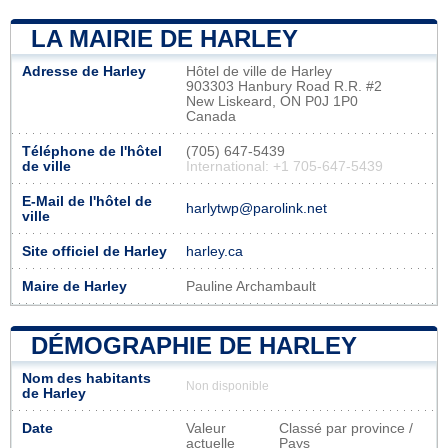
LA MAIRIE DE HARLEY
Adresse de Harley
Hôtel de ville de Harley
903303 Hanbury Road R.R. #2
New Liskeard, ON P0J 1P0
Canada
Téléphone de l'hôtel
(705) 647-5439
de ville
International: +1 705-647-5439
E-Mail de l'hôtel de
harlytwp@parolink.net
ville
Site officiel de Harley
harley.ca
Maire de Harley
Pauline Archambault
DÉMOGRAPHIE DE HARLEY
Nom des habitants
Non disponible
de Harley
Date
Valeur
Classé par province /
actuelle
Pays