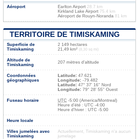
Aéroport
Earlton Airport
28.7 km
Kirkland Lake Airport
75.4 km
Aéroport de Rouyn-Noranda
81 km
TERRITOIRE DE TIMISKAMING
Superficie de
2 149 hectares
Timiskaming
21,49 km²
(8,30 sq mi)
Altitude de
207 mètres d'altitude
Timiskaming
Coordonnées
Latitude:
47.621
géographiques
Longitude:
-79.482
Latitude:
47° 37' 16'' Nord
Longitude:
79° 28' 55'' Ouest
Fuseau horaire
UTC
-5:00 (America/Montreal)
Heure d'été : UTC -4:00
Heure d'hiver : UTC -5:00
Heure locale
Villes jumelées avec
Actuellement, Timiskaming n'a aucun
Timiskaming
jumelage