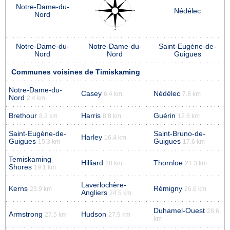
Notre-Dame-du-
Nédélec
Nord
Notre-Dame-du-
Notre-Dame-du-
Saint-Eugène-de-
Nord
Nord
Guigues
Communes voisines de Timiskaming
Notre-Dame-du-
Casey
Nédélec
6.4 km
7.8 km
Nord
2.4 km
Brethour
Harris
Guérin
8.2 km
8.8 km
12.8 km
Saint-Eugène-de-
Saint-Bruno-de-
Harley
16.4 km
Guigues
Guigues
15.3 km
17.6 km
Temiskaming
Hilliard
Thornloe
20 km
21.3 km
Shores
19.1 km
Laverlochère-
Kerns
Rémigny
23.9 km
26.6 km
Angliers
24.5 km
Duhamel-Ouest
28.6
Armstrong
Hudson
27.5 km
27.9 km
km