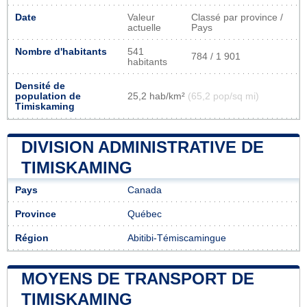
Date
Valeur
Classé par province /
actuelle
Pays
Nombre d'habitants
541
784 / 1 901
habitants
Densité de
population de
25,2 hab/km²
(65,2 pop/sq mi)
Timiskaming
DIVISION ADMINISTRATIVE DE
TIMISKAMING
Pays
Canada
Province
Québec
Région
Abitibi-Témiscamingue
MOYENS DE TRANSPORT DE
TIMISKAMING