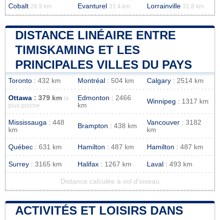
Cobalt
Evanturel
Lorrainville
28.9 km
31.4 km
31.8 km
DISTANCE LINÉAIRE ENTRE
TIMISKAMING ET LES
PRINCIPALES VILLES DU PAYS
Toronto
: 432 km
Montréal
: 504 km
Calgary
: 2514 km
Ottawa
: 379 km
Edmonton
: 2466
la
Winnipeg
: 1317 km
km
plus proche
Mississauga
: 448
Vancouver
: 3182
Brampton
: 438 km
km
km
Québec
: 631 km
Hamilton
: 487 km
Hamilton
: 487 km
Surrey
: 3165 km
Halifax
: 1267 km
Laval
: 493 km
Distance calculée à vol d'oiseau
ACTIVITÉS ET LOISIRS DANS