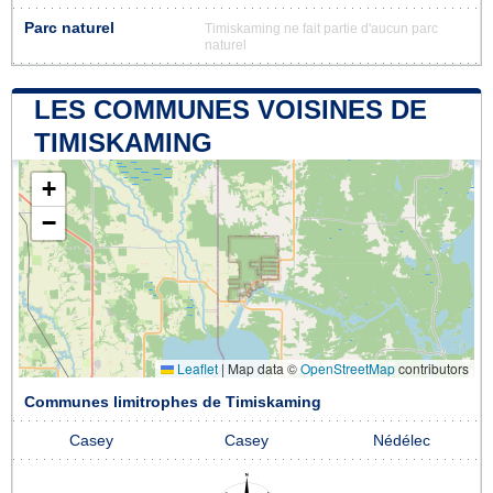
Parc naturel
Timiskaming ne fait partie d'aucun parc
naturel
LES COMMUNES VOISINES DE
TIMISKAMING
+
−
Leaflet
|
Map data ©
OpenStreetMap
contributors
Communes limitrophes de Timiskaming
Casey
Casey
Nédélec