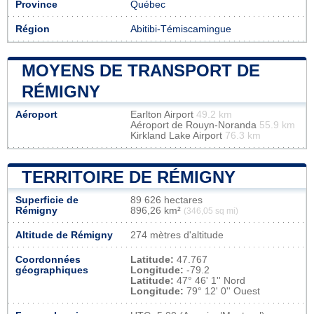
Province
Québec
Région
Abitibi-Témiscamingue
MOYENS DE TRANSPORT DE
RÉMIGNY
Aéroport
Earlton Airport
49.2 km
Aéroport de Rouyn-Noranda
55.9 km
Kirkland Lake Airport
76.3 km
TERRITOIRE DE RÉMIGNY
Superficie de
89 626 hectares
Rémigny
896,26 km²
(346,05 sq mi)
Altitude de Rémigny
274 mètres d'altitude
Coordonnées
Latitude:
47.767
géographiques
Longitude:
-79.2
Latitude:
47° 46' 1'' Nord
Longitude:
79° 12' 0'' Ouest