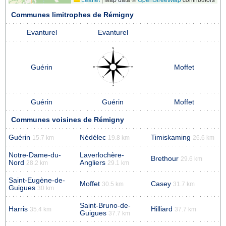
Communes limitrophes de Rémigny
Evanturel
Evanturel
Guérin
Moffet
Guérin
Guérin
Moffet
Communes voisines de Rémigny
Guérin
Nédélec
Timiskaming
15.7 km
19.8 km
26.6 km
Notre-Dame-du-
Laverlochère-
Brethour
29.6 km
Nord
Angliers
28.2 km
29.1 km
Saint-Eugène-de-
Moffet
Casey
30.5 km
31.7 km
Guigues
30 km
Saint-Bruno-de-
Harris
Hilliard
35.4 km
37.7 km
Guigues
37.7 km