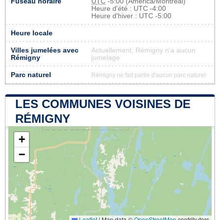
Fuseau horaire
UTC
-5:00 (America/Montreal)
Heure d'été : UTC -4:00
Heure d'hiver : UTC -5:00
Heure locale
Villes jumelées avec
Actuellement, Rémigny n'a aucun
Rémigny
jumelage
Parc naturel
Rémigny ne fait partie d'aucun parc naturel
LES COMMUNES VOISINES DE
RÉMIGNY
+
−
Leaflet
|
Map data ©
OpenStreetMap
contributors