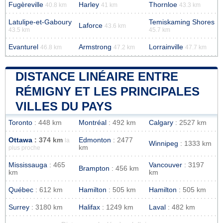
Fugèreville
Harley
Thornloe
40.8 km
41 km
43.3 km
Latulipe-et-Gaboury
Temiskaming Shores
Laforce
43.6 km
43.5 km
45.7 km
Evanturel
Armstrong
Lorrainville
46.8 km
47.2 km
47.7 km
DISTANCE LINÉAIRE ENTRE
RÉMIGNY ET LES PRINCIPALES
VILLES DU PAYS
Toronto
: 448 km
Montréal
: 492 km
Calgary
: 2527 km
Ottawa
: 374 km
Edmonton
: 2477
la
Winnipeg
: 1333 km
km
plus proche
Mississauga
: 465
Vancouver
: 3197
Brampton
: 456 km
km
km
Québec
: 612 km
Hamilton
: 505 km
Hamilton
: 505 km
Surrey
: 3180 km
Halifax
: 1249 km
Laval
: 482 km