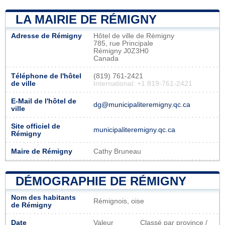
LA MAIRIE DE RÉMIGNY
Adresse de Rémigny
Hôtel de ville de Rémigny
785, rue Principale
Rémigny J0Z3H0
Canada
Téléphone de l'hôtel
(819) 761-2421
de ville
International: +1 819-761-2421
E-Mail de l'hôtel de
dg@municipaliteremigny.qc.ca
ville
Site officiel de
municipaliteremigny.qc.ca
Rémigny
Maire de Rémigny
Cathy Bruneau
DÉMOGRAPHIE DE RÉMIGNY
Nom des habitants
Rémignois, oise
de Rémigny
Date
Valeur
Classé par province /