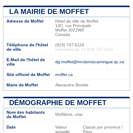
LA MAIRIE DE MOFFET
Adresse de Moffet
Hôtel de ville de Moffet
14C, rue Principale
Moffet J0Z2W0
Canada
Téléphone de l'hôtel
(819) 747-6116
de ville
International: +1 819-747-6116
E-Mail de l'hôtel de
dg.moffet@mrctemiscamingue.qc.ca
ville
Site officiel de Moffet
moffet.ca
Maire de Moffet
Alexandre Binette
DÉMOGRAPHIE DE MOFFET
Nom des habitants
Moffétois, oise
de Moffet
Date
Valeur
Classé par province /
actuelle
Pays