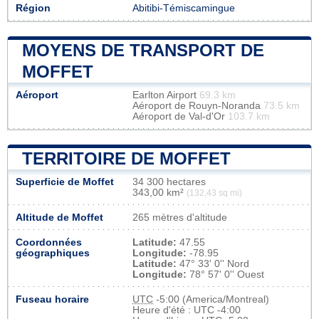
Région
Abitibi-Témiscamingue
MOYENS DE TRANSPORT DE
MOFFET
Aéroport
Earlton Airport
69.3 km
Aéroport de Rouyn-Noranda
73.5 km
Aéroport de Val-d'Or
103.7 km
TERRITOIRE DE MOFFET
Superficie de Moffet
34 300 hectares
343,00 km²
(132,43 sq mi)
Altitude de Moffet
265 mètres d'altitude
Coordonnées
Latitude:
47.55
géographiques
Longitude:
-78.95
Latitude:
47° 33' 0'' Nord
Longitude:
78° 57' 0'' Ouest
Fuseau horaire
UTC
-5:00 (America/Montreal)
Heure d'été : UTC -4:00