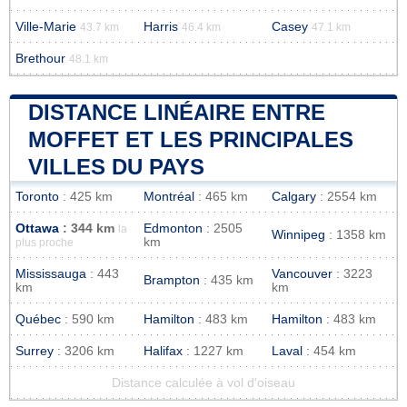
Ville-Marie
Harris
Casey
43.7 km
46.4 km
47.1 km
Brethour
48.1 km
DISTANCE LINÉAIRE ENTRE
MOFFET ET LES PRINCIPALES
VILLES DU PAYS
Toronto
: 425 km
Montréal
: 465 km
Calgary
: 2554 km
Ottawa
: 344 km
Edmonton
: 2505
la
Winnipeg
: 1358 km
km
plus proche
Mississauga
: 443
Vancouver
: 3223
Brampton
: 435 km
km
km
Québec
: 590 km
Hamilton
: 483 km
Hamilton
: 483 km
Surrey
: 3206 km
Halifax
: 1227 km
Laval
: 454 km
Distance calculée à vol d'oiseau