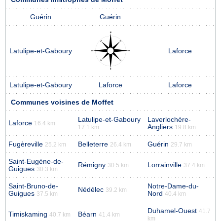
Guérin
Guérin
Latulipe-et-Gaboury
Laforce
Latulipe-et-Gaboury
Laforce
Laforce
Communes voisines de Moffet
Latulipe-et-Gaboury
Laverlochère-
Laforce
16.4 km
Angliers
17.1 km
19.8 km
Fugèreville
Belleterre
Guérin
25.2 km
26.4 km
29.7 km
Saint-Eugène-de-
Rémigny
Lorrainville
30.5 km
37.4 km
Guigues
30.3 km
Saint-Bruno-de-
Notre-Dame-du-
Nédélec
39.2 km
Guigues
Nord
37.5 km
40.4 km
Duhamel-Ouest
41.7
Timiskaming
Béarn
40.7 km
41.4 km
km