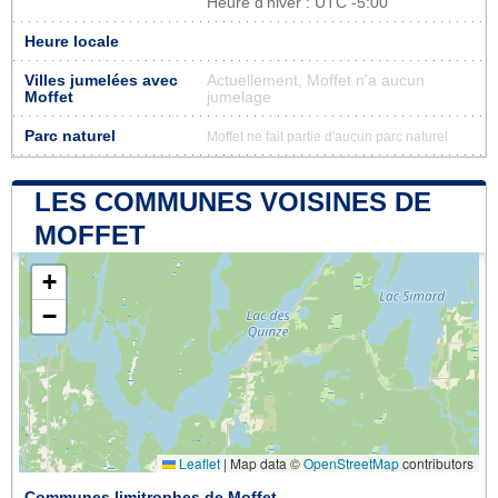
Heure d'hiver : UTC -5:00
Heure locale
Villes jumelées avec
Actuellement, Moffet n'a aucun
Moffet
jumelage
Parc naturel
Moffet ne fait partie d'aucun parc naturel
LES COMMUNES VOISINES DE
MOFFET
+
−
Leaflet
|
Map data ©
OpenStreetMap
contributors
Communes limitrophes de Moffet