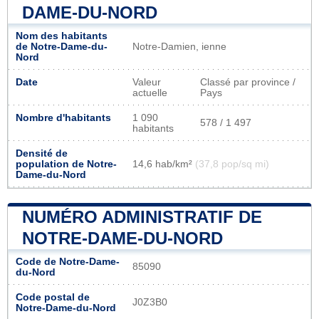
DAME-DU-NORD
Nom des habitants
de Notre-Dame-du-
Notre-Damien, ienne
Nord
Date
Valeur
Classé par province /
actuelle
Pays
Nombre d'habitants
1 090
578 / 1 497
habitants
Densité de
population de Notre-
14,6 hab/km²
(37,8 pop/sq mi)
Dame-du-Nord
NUMÉRO ADMINISTRATIF DE
NOTRE-DAME-DU-NORD
Code de Notre-Dame-
85090
du-Nord
Code postal de
J0Z3B0
Notre-Dame-du-Nord