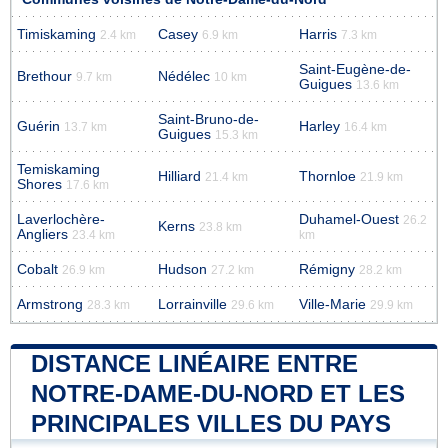
Timiskaming
Casey
Harris
2.4 km
6.9 km
7.3 km
Saint-Eugène-de-
Brethour
Nédélec
9.7 km
10 km
Guigues
13.6 km
Saint-Bruno-de-
Guérin
Harley
13.7 km
16.4 km
Guigues
15.3 km
Temiskaming
Hilliard
Thornloe
21.4 km
21.9 km
Shores
17.6 km
Laverlochère-
Duhamel-Ouest
26.2
Kerns
23.8 km
Angliers
23.4 km
km
Cobalt
Hudson
Rémigny
26.9 km
27.2 km
28.2 km
Armstrong
Lorrainville
Ville-Marie
28.3 km
29.6 km
29.9 km
DISTANCE LINÉAIRE ENTRE
NOTRE-DAME-DU-NORD ET LES
PRINCIPALES VILLES DU PAYS