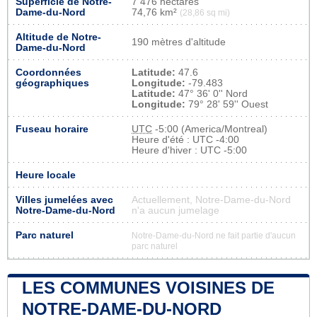
Superficie de Notre-
7 476 hectares
Dame-du-Nord
74,76 km²
(28,86 sq mi)
Altitude de Notre-
190 mètres d'altitude
Dame-du-Nord
Coordonnées
Latitude:
47.6
géographiques
Longitude:
-79.483
Latitude:
47° 36' 0'' Nord
Longitude:
79° 28' 59'' Ouest
Fuseau horaire
UTC
-5:00 (America/Montreal)
Heure d'été : UTC -4:00
Heure d'hiver : UTC -5:00
Heure locale
Villes jumelées avec
Actuellement, Notre-Dame-du-Nord
Notre-Dame-du-Nord
n'a aucun jumelage
Parc naturel
Notre-Dame-du-Nord ne fait partie d'aucun
parc naturel
LES COMMUNES VOISINES DE
NOTRE-DAME-DU-NORD