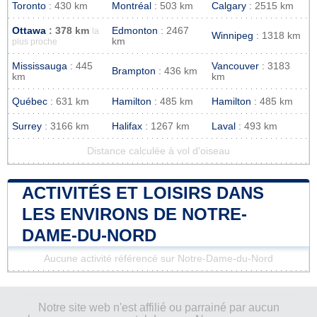
Toronto
: 430 km
Montréal
: 503 km
Calgary
: 2515 km
Ottawa
: 378 km
Edmonton
: 2467
la
Winnipeg
: 1318 km
km
plus proche
Mississauga
: 445
Vancouver
: 3183
Brampton
: 436 km
km
km
Québec
: 631 km
Hamilton
: 485 km
Hamilton
: 485 km
Surrey
: 3166 km
Halifax
: 1267 km
Laval
: 493 km
Distance calculée à vol d'oiseau
ACTIVITÉS ET LOISIRS DANS
LES ENVIRONS DE NOTRE-
DAME-DU-NORD
Aucune activité référencé sur Notre-Dame-du-Nord
Notre site web n'est affilié ou parrainé par aucun