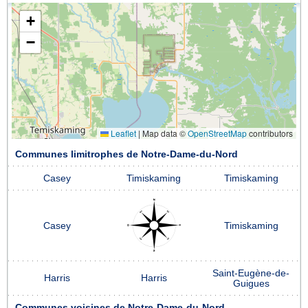
+
−
Leaflet
|
Map data ©
OpenStreetMap
contributors
Communes limitrophes de Notre-Dame-du-Nord
Casey
Timiskaming
Timiskaming
Casey
Timiskaming
Saint-Eugène-de-
Harris
Harris
Guigues
Communes voisines de Notre-Dame-du-Nord