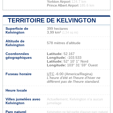
Yorkton Airport
124.7 km
Prince Albert Airport
185.6 km
TERRITOIRE DE KELVINGTON
Superficie de
399 hectares
Kelvington
3,99 km²
(1,54 sq mi)
Altitude de
578 mètres d'altitude
Kelvington
Coordonnées
Latitude:
52.167
géographiques
Longitude:
-103.533
Latitude:
52° 10' 1'' Nord
Longitude:
103° 31' 59'' Ouest
Fuseau horaire
UTC
-6:00 (America/Regina)
L'heure d'été et l'heure d'hiver ne
diffèrent pas de l'heure standard.
Heure locale
Villes jumelées avec
Actuellement, Kelvington n'a aucun
Kelvington
jumelage
Parc naturel
Kelvington ne fait partie d'aucun parc naturel