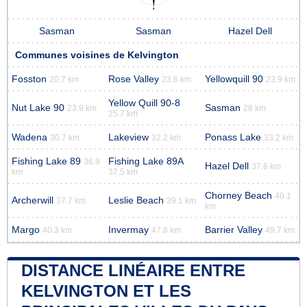
Sasman
Sasman
Hazel Dell
Communes voisines de Kelvington
Fosston
Rose Valley
Yellowquill 90
20.7 km
23.6 km
23.9 km
Yellow Quill 90-8
Nut Lake 90
Sasman
23.9 km
28 km
25.7 km
Wadena
Lakeview
Ponass Lake
30.7 km
32.2 km
33.2 km
Fishing Lake 89
Fishing Lake 89A
36.9
Hazel Dell
37.6 km
km
37.5 km
Chorney Beach
40.1
Archerwill
Leslie Beach
37.7 km
39.1 km
km
Margo
Invermay
Barrier Valley
40.3 km
47.8 km
49.7 km
DISTANCE LINÉAIRE ENTRE
KELVINGTON ET LES