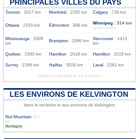
PRINCIPALES VILLES DU PAYS
Toronto
: 2017 km
Montréal
: 2292 km
Calgary
: 738 km
Winnipeg
: 514 km
Ottawa
: 2159 km
Edmonton
: 686 km
la plus proche
Mississauga
: 2009
Vancouver
: 1413
Brampton
: 1996 km
km
km
Québec
: 2390 km
Hamilton
: 2018 km
Hamilton
: 2018 km
Surrey
: 1398 km
Halifax
: 3026 km
Laval
: 2281 km
Distance calculée à vol d'oiseau
LES ENVIRONS DE KELVINGTON
dans le territoire et aux environs de Kelvington
Nut Mountain
26.7
km
Montagne