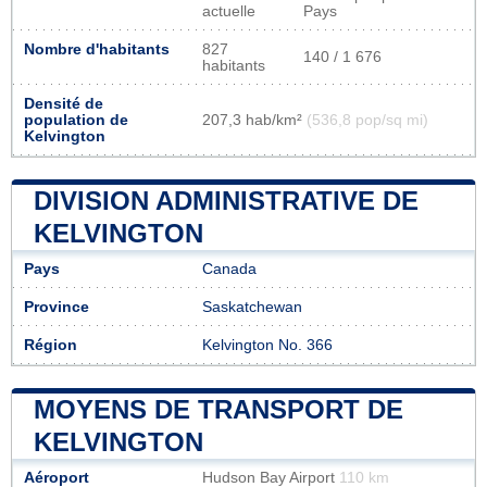
actuelle
Pays
Nombre d'habitants
827
140 / 1 676
habitants
Densité de
population de
207,3 hab/km²
(536,8 pop/sq mi)
Kelvington
DIVISION ADMINISTRATIVE DE
KELVINGTON
Pays
Canada
Province
Saskatchewan
Région
Kelvington No. 366
MOYENS DE TRANSPORT DE
KELVINGTON
Aéroport
Hudson Bay Airport
110 km