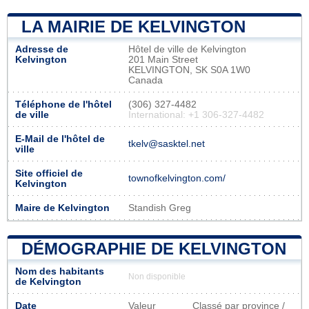
LA MAIRIE DE KELVINGTON
Adresse de
Hôtel de ville de Kelvington
Kelvington
201 Main Street
KELVINGTON, SK S0A 1W0
Canada
Téléphone de l'hôtel
(306) 327-4482
de ville
International: +1 306-327-4482
E-Mail de l'hôtel de
tkelv@sasktel.net
ville
Site officiel de
townofkelvington.com/
Kelvington
Maire de Kelvington
Standish Greg
DÉMOGRAPHIE DE KELVINGTON
Nom des habitants
Non disponible
de Kelvington
Date
Valeur
Classé par province /