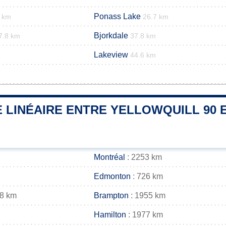
Ponass Lake
6 km
26.7 km
Bjorkdale
7.8 km
37.8 km
Lakeview
44.6 km
 LINÉAIRE ENTRE YELLOWQUILL 90 E
Montréal
: 2253 km
Edmonton
: 726 km
68 km
Brampton
: 1955 km
Hamilton
: 1977 km