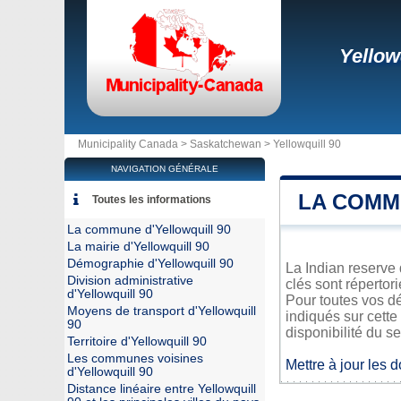
Yellow
Municipality Canada >
Saskatchewan
>
Yellowquill 90
NAVIGATION GÉNÉRALE
LA COMM
Toutes les informations
La commune d'Yellowquill 90
La mairie d'Yellowquill 90
Démographie d'Yellowquill 90
La Indian reserve 
Division administrative
clés sont répertor
d'Yellowquill 90
Pour toutes vos dé
Moyens de transport d'Yellowquill
indiqués sur cette
90
disponibilité du se
Territoire d'Yellowquill 90
Les communes voisines
Mettre à jour les 
d'Yellowquill 90
Distance linéaire entre Yellowquill