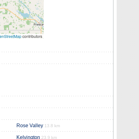
enStreetMap
contributors
Rose Valley
13.8 km
Kelvington
23.9 km