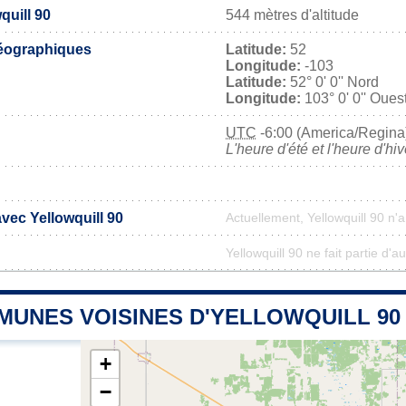
quill 90
544 mètres d'altitude
éographiques
Latitude:
52
Longitude:
-103
Latitude:
52° 0' 0'' Nord
Longitude:
103° 0' 0'' Oues
UTC
-6:00 (America/Regina
L'heure d'été et l'heure d'hi
avec Yellowquill 90
Actuellement, Yellowquill 90 n
Yellowquill 90 ne fait partie d'
MUNES VOISINES D'YELLOWQUILL 90
+
−