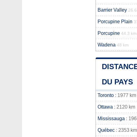
Barrier Valley
26.
Porcupine Plain
3
Porcupine
44.3 km
Wadena
48 km
DISTANCE
DU PAYS
Toronto
: 1977 km
Ottawa
: 2120 km
Mississauga
: 19
Québec
: 2353 km