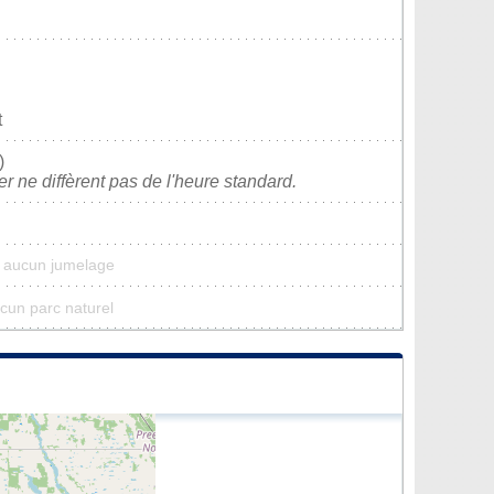
t
)
ver ne diffèrent pas de l'heure standard.
'a aucun jumelage
aucun parc naturel