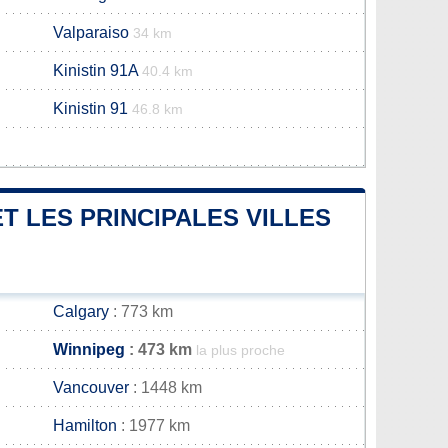
Valparaiso
34 km
Kinistin 91A
40.4 km
Kinistin 91
46.8 km
T LES PRINCIPALES VILLES
Calgary
: 773 km
Winnipeg
: 473 km
la plus proche
Vancouver
: 1448 km
Hamilton
: 1977 km