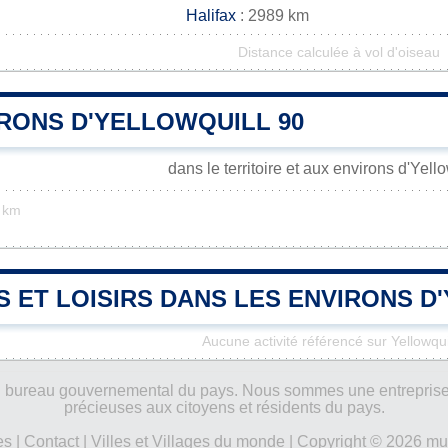
Halifax
: 2989 km
Distance calculée à vol d'oiseau
IRONS D'YELLOWQUILL 90
dans le territoire et aux environs d'Yell
 km
S ET LOISIRS DANS LES ENVIRONS D
Aucune activité référencé sur Yellowqui
ucun bureau gouvernemental du pays. Nous sommes une entreprise
précieuses aux citoyens et résidents du pays.
es
|
Contact
|
Villes et Villages du monde
| Copyright © 2026 mun