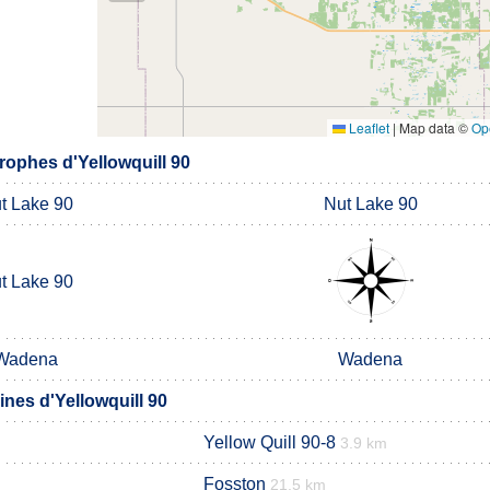
Leaflet
|
Map data ©
Op
ophes d'Yellowquill 90
t Lake 90
Nut Lake 90
t Lake 90
Wadena
Wadena
es d'Yellowquill 90
Yellow Quill 90-8
3.9 km
Fosston
21.5 km