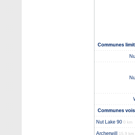
Communes limitr
Nu
Nu
Communes voisin
Nut Lake 90
0 km
Archerwill
15.9 km