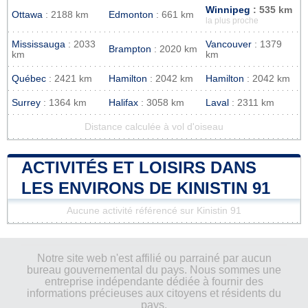
Winnipeg
: 535 km
Ottawa
: 2188 km
Edmonton
: 661 km
la plus proche
Mississauga
: 2033
Vancouver
: 1379
Brampton
: 2020 km
km
km
Québec
: 2421 km
Hamilton
: 2042 km
Hamilton
: 2042 km
Surrey
: 1364 km
Halifax
: 3058 km
Laval
: 2311 km
Distance calculée à vol d'oiseau
ACTIVITÉS ET LOISIRS DANS
LES ENVIRONS DE KINISTIN 91
Aucune activité référencé sur Kinistin 91
Notre site web n'est affilié ou parrainé par aucun
bureau gouvernemental du pays. Nous sommes une
entreprise indépendante dédiée à fournir des
informations précieuses aux citoyens et résidents du
pays.