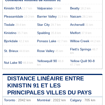
Communes voisines de Kinistin 91
Kinistin 91A
Valparaiso
Beatty
13.7 km
14 km
18.2 km
Pleasantdale
Barrier Valley
Naicam
19.3 km
21.9 km
28.1 km
Tisdale
Star City
Archerwill
29.4 km
29.7 km
31 km
Kinistino
Spalding
Melfort
35.7 km
35.8 km
37.9 km
Bjorkdale
Ponass Lake
Willow Creek
42.2 km
42.7 km
44.2 km
Flett's Springs
46.7
St. Brieux
Rose Valley
44.8 km
45 km
km
Yellowquill 90
Yellow Quill 90-8
46.8
Nut Lake 90
46.8 km
km
47.7 km
DISTANCE LINÉAIRE ENTRE
KINISTIN 91 ET LES
PRINCIPALES VILLES DU PAYS
Toronto
: 2042 km
Montréal
: 2322 km
Calgary
: 705 km