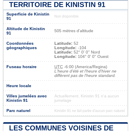
TERRITOIRE DE KINISTIN 91
Superficie de Kinistin
Non disponible
91
Altitude de Kinistin
505 mètres d'altitude
91
Coordonnées
Latitude:
52
géographiques
Longitude:
-104
Latitude:
52° 0' 0'' Nord
Longitude:
104° 0' 0'' Ouest
Fuseau horaire
UTC
-6:00 (America/Regina)
L'heure d'été et l'heure d'hiver ne
diffèrent pas de l'heure standard.
Heure locale
Villes jumelées avec
Actuellement, Kinistin 91 n'a aucun
Kinistin 91
jumelage
Parc naturel
Kinistin 91 ne fait partie d'aucun parc naturel
LES COMMUNES VOISINES DE