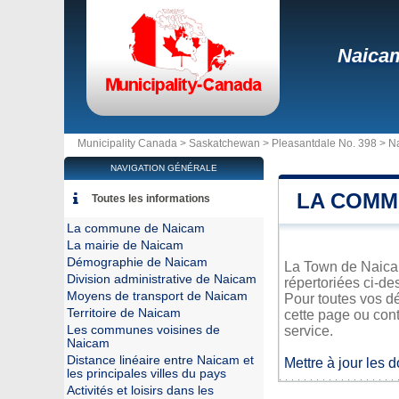
Naica
Municipality Canada >
Saskatchewan
>
Pleasantdale No. 398
>
N
NAVIGATION GÉNÉRALE
LA COMM
Toutes les informations
La commune de Naicam
La mairie de Naicam
Démographie de Naicam
La Town de Naicam
Division administrative de Naicam
répertoriées ci-de
Moyens de transport de Naicam
Pour toutes vos d
Territoire de Naicam
cette page ou cont
Les communes voisines de
service.
Naicam
Distance linéaire entre Naicam et
Mettre à jour les 
les principales villes du pays
Activités et loisirs dans les