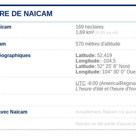
IRE DE NAICAM
aicam
169 hectares
1,69 km²
(0,65 sq mi)
cam
570 mètres d'altitude
éographiques
Latitude:
52.419
Longitude:
-104.5
Latitude:
52° 25' 8'' Nord
Longitude:
104° 30' 0'' Oue
UTC
-6:00 (America/Regina
L'heure d'été et l'heure d'hi
 avec Naicam
Actuellement, Naicam n'a aucu
Naicam ne fait partie d'aucun p