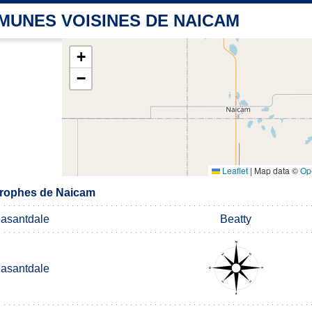
MUNES VOISINES DE NAICAM
+
−
Leaflet
|
Map data ©
Op
rophes de Naicam
asantdale
Beatty
asantdale