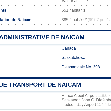
Valeur actuelle
ants
651 habitants
lation de Naicam
385,2 hab/km²
(997,7 pop/s
 ADMINISTRATIVE DE NAICAM
Canada
Saskatchewan
Pleasantdale No. 398
DE TRANSPORT DE NAICAM
Prince Albert Airport
118.6 
Saskatoon John G. Diefenbak
Hudson Bay Airport
154.4 k