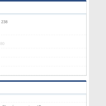
x 238
280