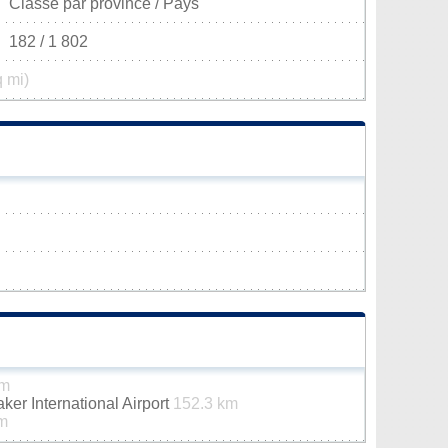
Classé par province / Pays
182 / 1 802
q mi)
km
er International Airport
152.3 km
m