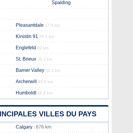
Spalding
Pleasantdale
17.4 km
Kinistin 91
28.1 km
Englefeld
30 km
St. Brieux
35.3 km
Barrier Valley
42.1 km
Archerwill
43.5 km
Humboldt
48.8 km
INCIPALES VILLES DU PAYS
Calgary
: 676 km