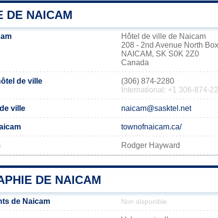
E DE NAICAM
cam
Hôtel de ville de Naicam
208 - 2nd Avenue North Bo
NAICAM, SK S0K 2Z0
Canada
tel de ville
(306) 874-2280
International: +1 306-874-2
de ville
naicam@sasktel.net
Naicam
townofnaicam.ca/
m
Rodger Hayward
PHIE DE NAICAM
nts de Naicam
Non disponible