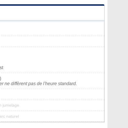
st
)
ver ne diffèrent pas de l'heure standard.
n jumelage
arc naturel