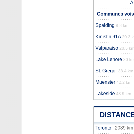
A
Communes vois
Spalding
9.8 km
Kinistin 91A
20.3 
Valparaiso
28.5 k
Lake Lenore
30 k
St. Gregor
38.4 km
Muenster
42.2 km
Lakeside
43.9 km
DISTANCE
Toronto
: 2089 km