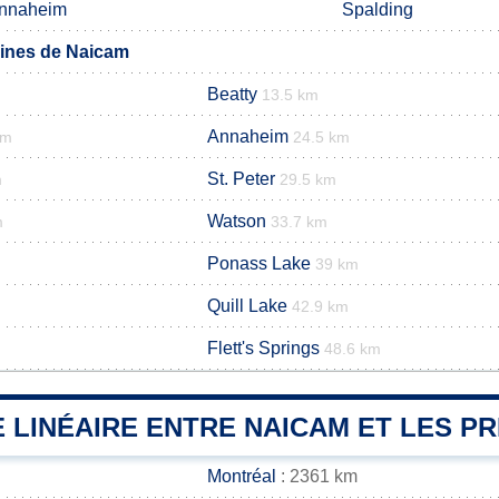
nnaheim
Spalding
ines de Naicam
Beatty
13.5 km
Annaheim
km
24.5 km
St. Peter
m
29.5 km
Watson
m
33.7 km
Ponass Lake
39 km
Quill Lake
42.9 km
Flett's Springs
48.6 km
 LINÉAIRE ENTRE NAICAM ET LES PR
Montréal
: 2361 km