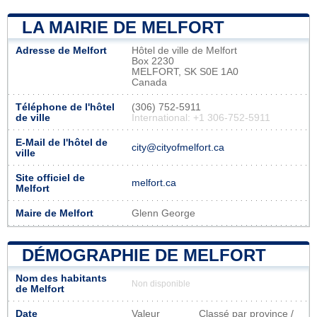
LA MAIRIE DE MELFORT
Adresse de Melfort
Hôtel de ville de Melfort
Box 2230
MELFORT, SK S0E 1A0
Canada
Téléphone de l'hôtel
(306) 752-5911
de ville
International: +1 306-752-5911
E-Mail de l'hôtel de
city@cityofmelfort.ca
ville
Site officiel de
melfort.ca
Melfort
Maire de Melfort
Glenn George
DÉMOGRAPHIE DE MELFORT
Nom des habitants
Non disponible
de Melfort
Date
Valeur
Classé par province /