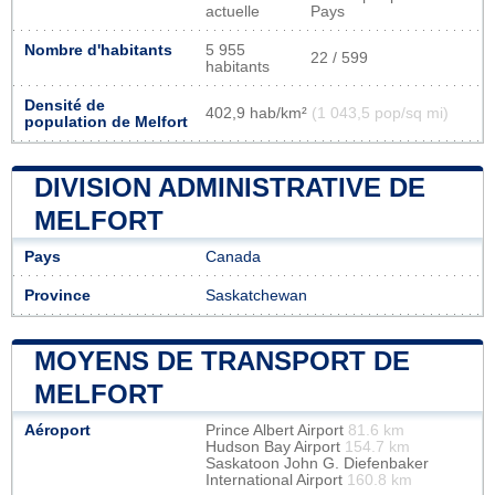
actuelle
Pays
Nombre d'habitants
5 955
22 / 599
habitants
Densité de
402,9 hab/km²
(1 043,5 pop/sq mi)
population de Melfort
DIVISION ADMINISTRATIVE DE
MELFORT
Pays
Canada
Province
Saskatchewan
MOYENS DE TRANSPORT DE
MELFORT
Aéroport
Prince Albert Airport
81.6 km
Hudson Bay Airport
154.7 km
Saskatoon John G. Diefenbaker
International Airport
160.8 km