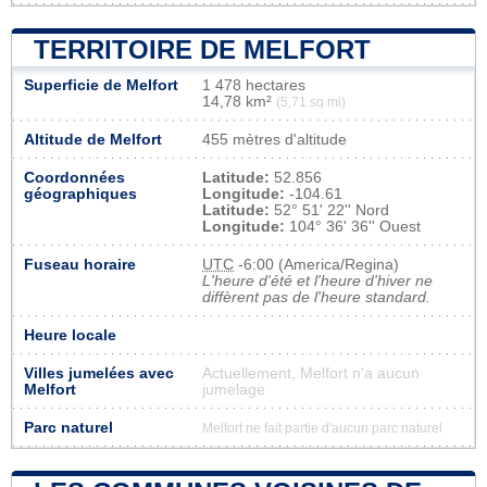
TERRITOIRE DE MELFORT
Superficie de Melfort
1 478 hectares
14,78 km²
(5,71 sq mi)
Altitude de Melfort
455 mètres d'altitude
Coordonnées
Latitude:
52.856
géographiques
Longitude:
-104.61
Latitude:
52° 51' 22'' Nord
Longitude:
104° 36' 36'' Ouest
Fuseau horaire
UTC
-6:00 (America/Regina)
L'heure d'été et l'heure d'hiver ne
diffèrent pas de l'heure standard.
Heure locale
Villes jumelées avec
Actuellement, Melfort n'a aucun
Melfort
jumelage
Parc naturel
Melfort ne fait partie d'aucun parc naturel