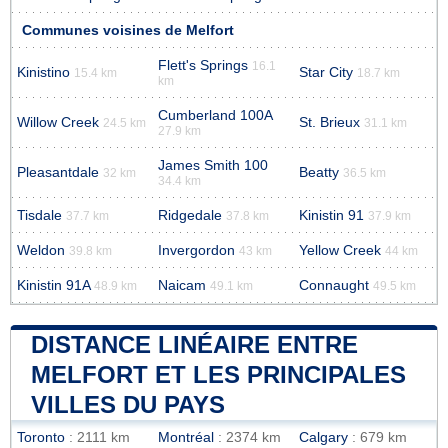
Communes voisines de Melfort
Flett's Springs
16.1
Kinistino
Star City
15.4 km
18.7 km
km
Cumberland 100A
Willow Creek
St. Brieux
24.5 km
31.1 km
27.9 km
James Smith 100
Pleasantdale
Beatty
32 km
36.5 km
34.4 km
Tisdale
Ridgedale
Kinistin 91
37.7 km
37.8 km
37.9 km
Weldon
Invergordon
Yellow Creek
39.8 km
43 km
44 km
Kinistin 91A
Naicam
Connaught
48.9 km
49.1 km
49.5 km
DISTANCE LINÉAIRE ENTRE
MELFORT ET LES PRINCIPALES
VILLES DU PAYS
Toronto
: 2111 km
Montréal
: 2374 km
Calgary
: 679 km