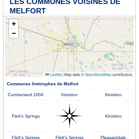
LES COMMUNES VOISINES DE
MELFORT
+
−
Leaflet
|
Map data ©
OpenStreetMap
contributors
Communes limitrophes de Melfort
Cumberland 100A
Kinistino
Kinistino
Flett's Springs
Kinistino
Flett's Springs
Flett's Springs
Pleasantdale