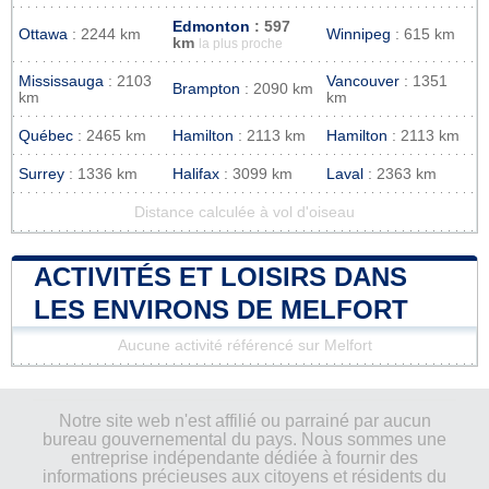
Edmonton
: 597
Ottawa
: 2244 km
Winnipeg
: 615 km
km
la plus proche
Mississauga
: 2103
Vancouver
: 1351
Brampton
: 2090 km
km
km
Québec
: 2465 km
Hamilton
: 2113 km
Hamilton
: 2113 km
Surrey
: 1336 km
Halifax
: 3099 km
Laval
: 2363 km
Distance calculée à vol d'oiseau
ACTIVITÉS ET LOISIRS DANS
LES ENVIRONS DE MELFORT
Aucune activité référencé sur Melfort
Notre site web n'est affilié ou parrainé par aucun
bureau gouvernemental du pays. Nous sommes une
entreprise indépendante dédiée à fournir des
informations précieuses aux citoyens et résidents du