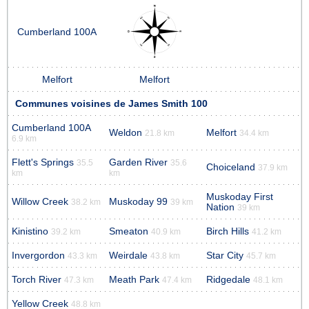
Cumberland 100A
Melfort
Melfort
Communes voisines de James Smith 100
Cumberland 100A
Weldon
Melfort
21.8 km
34.4 km
6.9 km
Flett's Springs
Garden River
35.5
35.6
Choiceland
37.9 km
km
km
Muskoday First
Willow Creek
Muskoday 99
38.2 km
39 km
Nation
39 km
Kinistino
Smeaton
Birch Hills
39.2 km
40.9 km
41.2 km
Invergordon
Weirdale
Star City
43.3 km
43.8 km
45.7 km
Torch River
Meath Park
Ridgedale
47.3 km
47.4 km
48.1 km
Yellow Creek
48.8 km