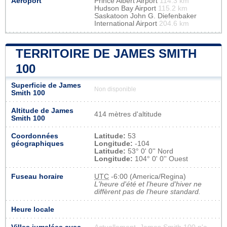
Aéroport
Prince Albert Airport
114.3 km
Hudson Bay Airport
115.2 km
Saskatoon John G. Diefenbaker
International Airport
204.6 km
TERRITOIRE DE JAMES SMITH
100
Superficie de James
Non disponible
Smith 100
Altitude de James
414 mètres d'altitude
Smith 100
Coordonnées
Latitude:
53
géographiques
Longitude:
-104
Latitude:
53° 0' 0'' Nord
Longitude:
104° 0' 0'' Ouest
Fuseau horaire
UTC
-6:00 (America/Regina)
L'heure d'été et l'heure d'hiver ne
diffèrent pas de l'heure standard.
Heure locale