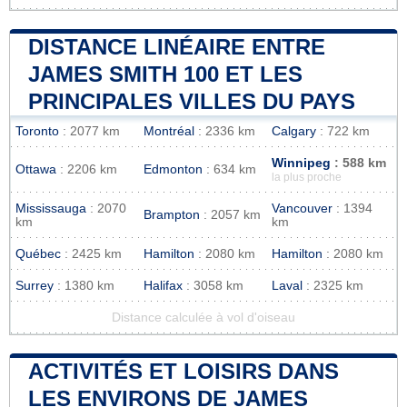
DISTANCE LINÉAIRE ENTRE
JAMES SMITH 100 ET LES
PRINCIPALES VILLES DU PAYS
Toronto
: 2077 km
Montréal
: 2336 km
Calgary
: 722 km
Winnipeg
: 588 km
Ottawa
: 2206 km
Edmonton
: 634 km
la plus proche
Mississauga
: 2070
Vancouver
: 1394
Brampton
: 2057 km
km
km
Québec
: 2425 km
Hamilton
: 2080 km
Hamilton
: 2080 km
Surrey
: 1380 km
Halifax
: 3058 km
Laval
: 2325 km
Distance calculée à vol d'oiseau
ACTIVITÉS ET LOISIRS DANS
LES ENVIRONS DE JAMES