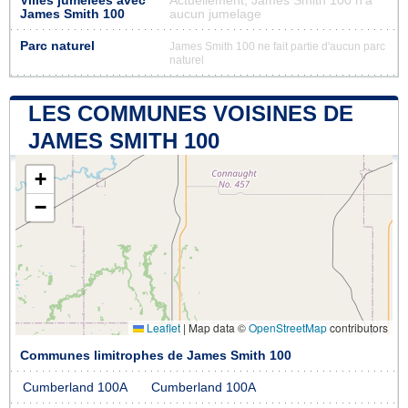
Villes jumelées avec
Actuellement, James Smith 100 n'a
James Smith 100
aucun jumelage
Parc naturel
James Smith 100 ne fait partie d'aucun parc
naturel
LES COMMUNES VOISINES DE
JAMES SMITH 100
+
−
Leaflet
|
Map data ©
OpenStreetMap
contributors
Communes limitrophes de James Smith 100
Cumberland 100A
Cumberland 100A