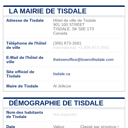
LA MAIRIE DE TISDALE
Adresse de Tisdale
Hôtel de ville de Tisdale
901 100 STREET
TISDALE, SK S0E 1T0
Canada
Téléphone de l'hôtel
(306) 873-2681
de ville
International: +1 306-873-2681
E-Mail de l'hôtel de
thetownoffice@townoftisdale.com
ville
Site officiel de
tisdale.ca
Tisdale
Maire de Tisdale
Al Jellicoe
DÉMOGRAPHIE DE TISDALE
Nom des habitants
Non disponible
de Tisdale
Date
Valeur
Classé par province /