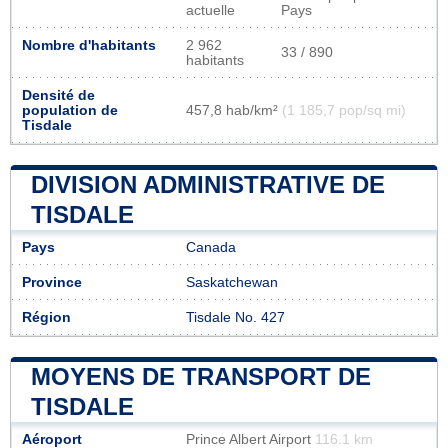
actuelle
Pays
Nombre d'habitants
2 962
33 / 890
habitants
Densité de
population de
457,8 hab/km²
(1 185,7 pop/sq mi)
Tisdale
DIVISION ADMINISTRATIVE DE
TISDALE
Pays
Canada
Province
Saskatchewan
Région
Tisdale No. 427
MOYENS DE TRANSPORT DE
TISDALE
Aéroport
Prince Albert Airport
116.1 km