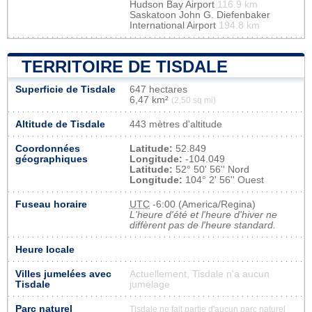
Hudson Bay Airport
116.9 km
Saskatoon John G. Diefenbaker
International Airport
194.8 km
TERRITOIRE DE TISDALE
Superficie de Tisdale
647 hectares
6,47 km²
(2,50 sq mi)
Altitude de Tisdale
443 mètres d'altitude
Coordonnées
Latitude:
52.849
géographiques
Longitude:
-104.049
Latitude:
52° 50' 56'' Nord
Longitude:
104° 2' 56'' Ouest
Fuseau horaire
UTC
-6:00 (America/Regina)
L'heure d'été et l'heure d'hiver ne
diffèrent pas de l'heure standard.
Heure locale
Villes jumelées avec
Actuellement, Tisdale n'a aucun
Tisdale
jumelage
Parc naturel
Tisdale ne fait partie d'aucun parc naturel