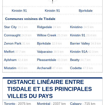
Kinistin 91
Kinistin 91
Bjorkdale
Communes voisines de Tisdale
Star City
Ridgedale
Kinistino
19.1 km
24 km
24.5 km
Connaught
Willow Creek
Kinistin 91
24.9 km
25.3 km
29.4 km
Zenon Park
Bjorkdale
Barrier Valley
31 km
32.9 km
34.9 km
Melfort
Valparaiso
Kinistin 91A
37.7 km
38.5 km
42.3 km
Aylsham
Pleasantdale
Beatty
42.4 km
43.3 km
44.7 km
Mistatim
Archerwill
Codette
46.6 km
47.4 km
47.8 km
DISTANCE LINÉAIRE ENTRE
TISDALE ET LES PRINCIPALES
VILLES DU PAYS
Toronto
: 2075 km
Montréal
: 2337 km
Calgary
: 715 km