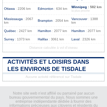
Winnipeg
: 582 km
Ottawa
: 2206 km
Edmonton
: 634 km
la plus proche
Mississauga
: 2067
Vancouver
: 1388
Brampton
: 2054 km
km
km
Québec
: 2427 km
Hamilton
: 2077 km
Hamilton
: 2077 km
Surrey
: 1373 km
Halifax
: 3061 km
Laval
: 2326 km
Distance calculée à vol d'oiseau
ACTIVITÉS ET LOISIRS DANS
LES ENVIRONS DE TISDALE
Aucune activité référencé sur Tisdale
Notre site web n'est affilié ou parrainé par aucun
bureau gouvernemental du pays. Nous sommes une
entreprise indépendante dédiée à fournir des
informations précieuses aux citoyens et résidents du