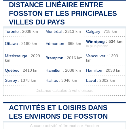
DISTANCE LINÉAIRE ENTRE
FOSSTON ET LES PRINCIPALES
VILLES DU PAYS
Toronto
: 2038 km
Montréal
: 2313 km
Calgary
: 718 km
Winnipeg
: 534 km
Ottawa
: 2180 km
Edmonton
: 665 km
la plus proche
Mississauga
: 2029
Vancouver
: 1393
Brampton
: 2016 km
km
km
Québec
: 2410 km
Hamilton
: 2038 km
Hamilton
: 2038 km
Surrey
: 1378 km
Halifax
: 3046 km
Laval
: 2302 km
Distance calculée à vol d'oiseau
ACTIVITÉS ET LOISIRS DANS
LES ENVIRONS DE FOSSTON
Aucune activité référencé sur Fosston