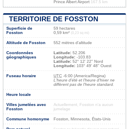
Prince Albert Airport
167.5 km
TERRITOIRE DE FOSSTON
Superficie de
59 hectares
Fosston
0,59 km²
(0,23 sq mi)
Altitude de Fosston
552 mètres d'altitude
Coordonnées
Latitude:
52.206
géographiques
Longitude:
-103.83
Latitude:
52° 12' 22'' Nord
Longitude:
103° 49' 48'' Ouest
Fuseau horaire
UTC
-6:00 (America/Regina)
L'heure d'été et l'heure d'hiver ne
diffèrent pas de l'heure standard.
Heure locale
Villes jumelées avec
Actuellement, Fosston n'a aucun
Fosston
jumelage
Commune homonyme
Fosston, Minnesota, États-Unis