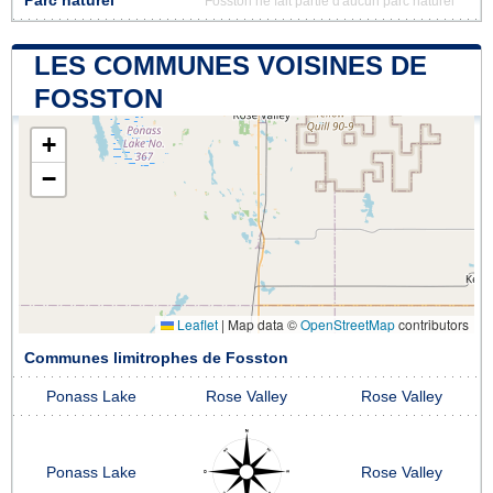
Parc naturel
Fosston ne fait partie d'aucun parc naturel
LES COMMUNES VOISINES DE
FOSSTON
+
−
Leaflet
|
Map data ©
OpenStreetMap
contributors
Communes limitrophes de Fosston
Ponass Lake
Rose Valley
Rose Valley
Ponass Lake
Rose Valley