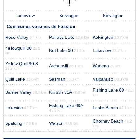
Lakeview
Kelvington
Kelvington
Communes voisines de Fosston
Rose Valley
Ponass Lake
Kelvington
9.4 km
12.6 km
20.7 km
Yellowquill 90
21.5
Nut Lake 90
Lakeview
21.5 km
23.7 km
km
Yellow Quill 90-8
Archerwill
Wadena
26.1 km
29 km
25.3 km
Quill Lake
Sasman
Valparaiso
32.6 km
36.3 km
38.3 km
Fishing Lake 89
42.1
Barrier Valley
Kinistin 91A
38.4 km
40.9 km
km
Fishing Lake 89A
Lakeside
Leslie Beach
42.7 km
47.1 km
45.3 km
Chorney Beach
48.2
Spalding
Watson
47.6 km
47.9 km
km