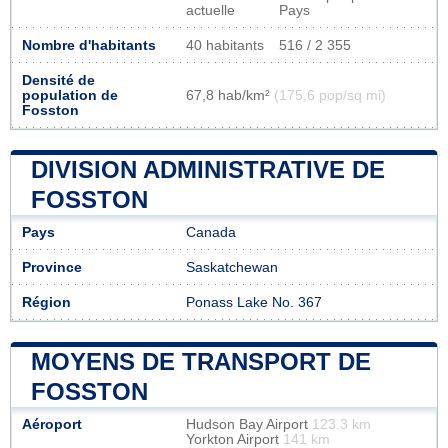
actuelle
Pays
Nombre d'habitants
40 habitants
516 / 2 355
Densité de
population de
67,8 hab/km²
(175,6 pop/sq mi)
Fosston
DIVISION ADMINISTRATIVE DE
FOSSTON
Pays
Canada
Province
Saskatchewan
Région
Ponass Lake No. 367
MOYENS DE TRANSPORT DE
FOSSTON
Aéroport
Hudson Bay Airport
123.3 km
Yorkton Airport
141 km