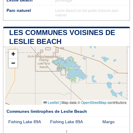
Leslie Beach
jumelage
Parc naturel
Leslie Beach ne fait partie d'aucun parc
naturel
LES COMMUNES VOISINES DE
LESLIE BEACH
+
−
Leaflet
|
Map data ©
OpenStreetMap
contributors
Communes limitrophes de Leslie Beach
Fishing Lake 89A
Fishing Lake 89A
Margo