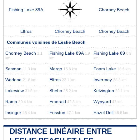
Fishing Lake 89A
Chorney Beach
Elfros
Chorney Beach
Chorney Beach
Communes voisines de Leslie Beach
Chorney Beach
Fishing Lake 89A
Fishing Lake 89
1.1
1.9
6.9
km
km
km
Sasman
Margo
Foam Lake
11.3 km
15.6 km
18.6 km
Wadena
Elfros
Invermay
21.8 km
22.1 km
28.3 km
Lakeview
Sheho
Kelvington
31.8 km
35.2 km
39.1 km
Rama
Emerald
Wynyard
39.4 km
42.8 km
43 km
Insinger
Fosston
Hazel Dell
46.4 km
47.1 km
48.8 km
DISTANCE LINÉAIRE ENTRE