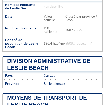
Nom des habitants
Non disponible
de Leslie Beach
Date
Valeur
Classé par province /
actuelle
Pays
Nombre d'habitants
110
468 / 2 290
habitants
Densité de
population de Leslie
196,4 hab/km²
(508,7 pop/sq mi)
Beach
DIVISION ADMINISTRATIVE DE
LESLIE BEACH
Pays
Canada
Province
Saskatchewan
MOYENS DE TRANSPORT DE
LESLIE BEACH