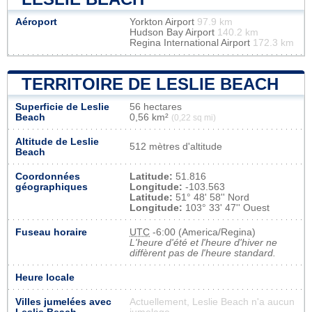
Aéroport
Yorkton Airport
97.9 km
Hudson Bay Airport
140.2 km
Regina International Airport
172.3 km
TERRITOIRE DE LESLIE BEACH
Superficie de Leslie
56 hectares
Beach
0,56 km²
(0,22 sq mi)
Altitude de Leslie
512 mètres d'altitude
Beach
Coordonnées
Latitude:
51.816
géographiques
Longitude:
-103.563
Latitude:
51° 48' 58'' Nord
Longitude:
103° 33' 47'' Ouest
Fuseau horaire
UTC
-6:00 (America/Regina)
L'heure d'été et l'heure d'hiver ne
diffèrent pas de l'heure standard.
Heure locale
Villes jumelées avec
Actuellement, Leslie Beach n'a aucun