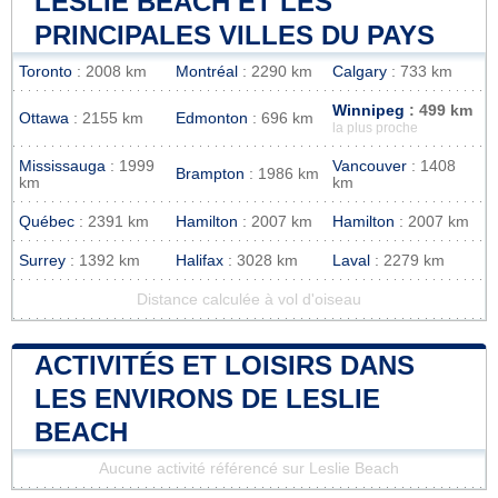
LESLIE BEACH ET LES
PRINCIPALES VILLES DU PAYS
Toronto
: 2008 km
Montréal
: 2290 km
Calgary
: 733 km
Winnipeg
: 499 km
Ottawa
: 2155 km
Edmonton
: 696 km
la plus proche
Mississauga
: 1999
Vancouver
: 1408
Brampton
: 1986 km
km
km
Québec
: 2391 km
Hamilton
: 2007 km
Hamilton
: 2007 km
Surrey
: 1392 km
Halifax
: 3028 km
Laval
: 2279 km
Distance calculée à vol d'oiseau
ACTIVITÉS ET LOISIRS DANS
LES ENVIRONS DE LESLIE
BEACH
Aucune activité référencé sur Leslie Beach