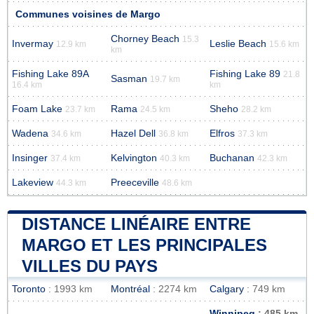
Communes voisines de Margo
Chorney Beach
15.3
Invermay
Leslie Beach
12.9 km
15.6 km
km
Fishing Lake 89A
Fishing Lake 89
21.8
Sasman
19.7 km
16.4 km
km
Foam Lake
Rama
Sheho
23.7 km
24.5 km
28.2 km
Wadena
Hazel Dell
Elfros
34.6 km
36.8 km
37.3 km
Insinger
Kelvington
Buchanan
37.4 km
40.3 km
42.3 km
Lakeview
Preeceville
44.3 km
48.6 km
DISTANCE LINÉAIRE ENTRE
MARGO ET LES PRINCIPALES
VILLES DU PAYS
Toronto
: 1993 km
Montréal
: 2274 km
Calgary
: 749 km
Winnipeg
: 485 km