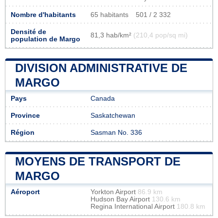
Nombre d'habitants
65 habitants
501 / 2 332
Densité de
81,3 hab/km²
(210,4 pop/sq mi)
population de Margo
DIVISION ADMINISTRATIVE DE
MARGO
Pays
Canada
Province
Saskatchewan
Région
Sasman No. 336
MOYENS DE TRANSPORT DE
MARGO
Aéroport
Yorkton Airport
86.9 km
Hudson Bay Airport
130.6 km
Regina International Airport
180.8 km