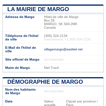
LA MAIRIE DE MARGO
Adresse de Margo
Hôtel de ville de Margo
Box 28
MARGO, SK S0A 2M0
Canada
Téléphone de l'hôtel
(306) 324-2134
de ville
International: +1 306-324-2134
E-Mail de l'hôtel de
villagemargo@sasktel.net
ville
Site officiel de Margo
Non disponible
Maire de Margo
Niel Trach
DÉMOGRAPHIE DE MARGO
Nom des habitants
Non disponible
de Margo
Date
Valeur
Classé par province /
actuelle
Pays