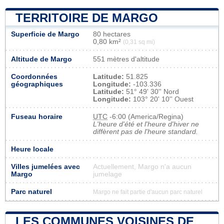
TERRITOIRE DE MARGO
Superficie de Margo
80 hectares
0,80 km²
(0,31 sq mi)
Altitude de Margo
551 mètres d'altitude
Coordonnées
Latitude:
51.825
géographiques
Longitude:
-103.336
Latitude:
51° 49' 30'' Nord
Longitude:
103° 20' 10'' Ouest
Fuseau horaire
UTC
-6:00 (America/Regina)
L'heure d'été et l'heure d'hiver ne
diffèrent pas de l'heure standard.
Heure locale
Villes jumelées avec
Actuellement, Margo n'a aucun
Margo
jumelage
Parc naturel
Margo ne fait partie d'aucun parc naturel
LES COMMUNES VOISINES DE