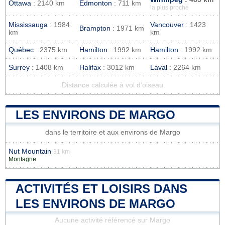
Ottawa
: 2140 km
Edmonton
: 711 km
la plus proche
Mississauga
: 1984
Vancouver
: 1423
Brampton
: 1971 km
km
km
Québec
: 2375 km
Hamilton
: 1992 km
Hamilton
: 1992 km
Surrey
: 1408 km
Halifax
: 3012 km
Laval
: 2264 km
Distance calculée à vol d'oiseau
LES ENVIRONS DE MARGO
dans le territoire et aux environs de Margo
Nut Mountain
31 km
Montagne
ACTIVITÉS ET LOISIRS DANS
LES ENVIRONS DE MARGO
Aucune activité référencé sur Margo