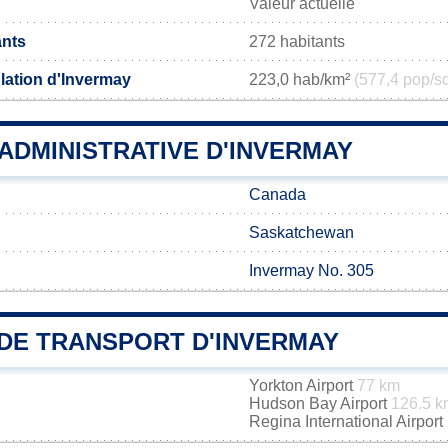
Valeur actuelle
ants
272 habitants
lation d'Invermay
223,0 hab/km²
(577,4 pop/s
 ADMINISTRATIVE D'INVERMAY
Canada
Saskatchewan
Invermay No. 305
DE TRANSPORT D'INVERMAY
Yorkton Airport
77 km
Hudson Bay Airport
126.5 k
Regina International Airport