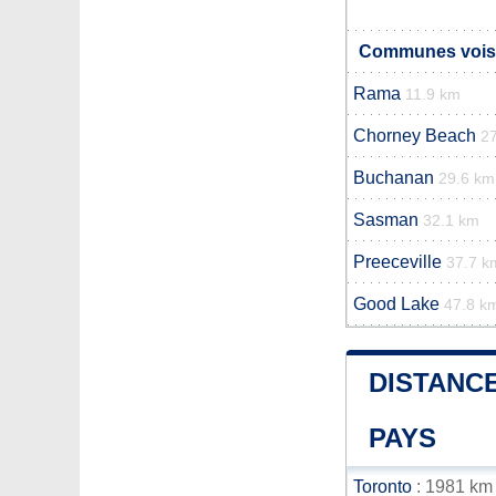
Communes voisi
Rama
11.9 km
Chorney Beach
2
Buchanan
29.6 km
Sasman
32.1 km
Preeceville
37.7 k
Good Lake
47.8 k
DISTANCE
PAYS
Toronto
: 1981 km