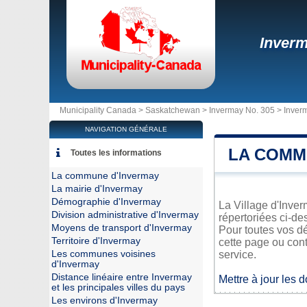
Inver
Municipality Canada >
Saskatchewan
>
Invermay No. 305
>
Inver
NAVIGATION GÉNÉRALE
LA COMM
Toutes les informations
La commune d'Invermay
La mairie d'Invermay
Démographie d'Invermay
La Village d'Inver
Division administrative d'Invermay
répertoriées ci-de
Moyens de transport d'Invermay
Pour toutes vos dé
Territoire d'Invermay
cette page ou cont
Les communes voisines
service.
d'Invermay
Distance linéaire entre Invermay
Mettre à jour les 
et les principales villes du pays
Les environs d'Invermay