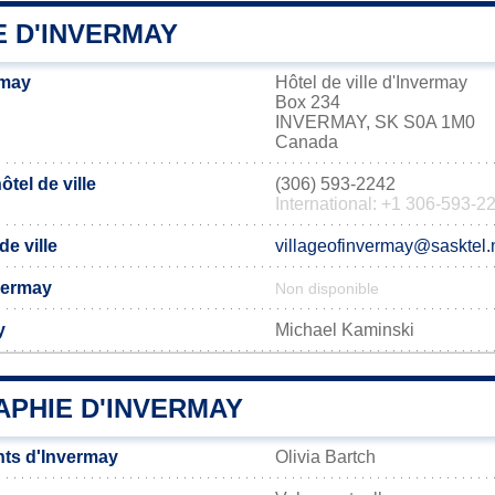
E D'INVERMAY
rmay
Hôtel de ville d'Invermay
Box 234
INVERMAY, SK S0A 1M0
Canada
tel de ville
(306) 593-2242
International: +1 306-593-2
de ville
villageofinvermay@sasktel.
nvermay
Non disponible
y
Michael Kaminski
PHIE D'INVERMAY
ts d'Invermay
Olivia Bartch