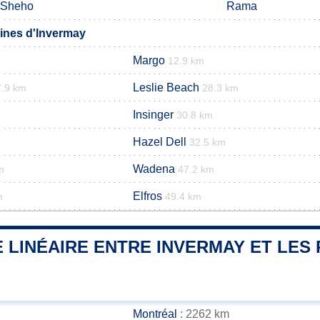
Sheho
Rama
nes d'Invermay
Margo
12.9 km
Leslie Beach
7.9 km
28.3 km
Insinger
30.8 km
Hazel Dell
32.5 km
Wadena
m
47.2 km
Elfros
m
49.4 km
 LINÉAIRE ENTRE INVERMAY ET LES 
Montréal
: 2262 km