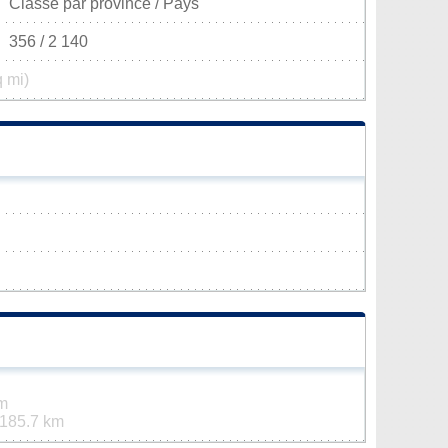
Classé par province / Pays
356 / 2 140
q mi)
m
185.7 km