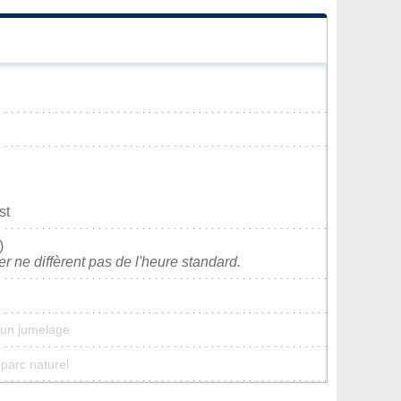
st
)
ver ne diffèrent pas de l'heure standard.
cun jumelage
 parc naturel