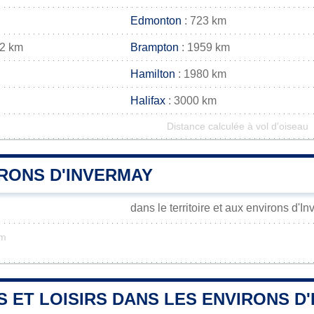
Edmonton
: 723 km
72 km
Brampton
: 1959 km
Hamilton
: 1980 km
Halifax
: 3000 km
Distance calculée à vol d'oiseau
IRONS D'INVERMAY
dans le territoire et aux environs d'I
km
S ET LOISIRS DANS LES ENVIRONS D