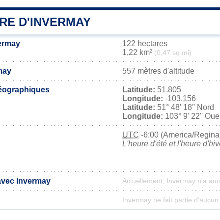
RE D'INVERMAY
vermay
122 hectares
1,22 km²
(0,47 sq mi)
may
557 mètres d'altitude
éographiques
Latitude:
51.805
Longitude:
-103.156
Latitude:
51° 48' 18'' Nord
Longitude:
103° 9' 22'' Oue
UTC
-6:00 (America/Regina
L'heure d'été et l'heure d'hi
 avec Invermay
Actuellement, Invermay n'a au
Invermay ne fait partie d'aucun