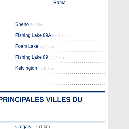
Rama
Sheho
25.3 km
Fishing Lake 89A
29.2 km
Foam Lake
31.4 km
Fishing Lake 89
34.7 km
Kelvington
47.8 km
PRINCIPALES VILLES DU
Calgary
: 761 km