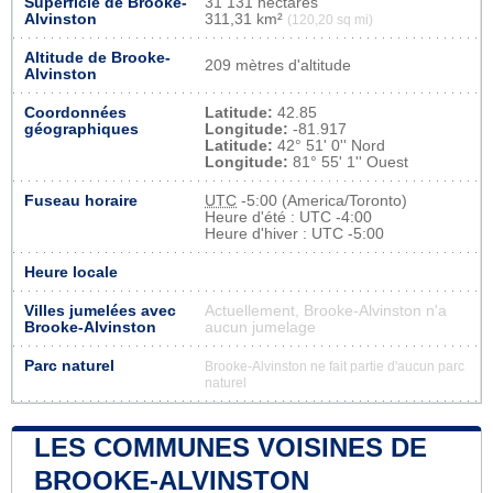
Superficie de Brooke-
31 131 hectares
Alvinston
311,31 km²
(120,20 sq mi)
Altitude de Brooke-
209 mètres d'altitude
Alvinston
Coordonnées
Latitude:
42.85
géographiques
Longitude:
-81.917
Latitude:
42° 51' 0'' Nord
Longitude:
81° 55' 1'' Ouest
Fuseau horaire
UTC
-5:00 (America/Toronto)
Heure d'été : UTC -4:00
Heure d'hiver : UTC -5:00
Heure locale
Villes jumelées avec
Actuellement, Brooke-Alvinston n'a
Brooke-Alvinston
aucun jumelage
Parc naturel
Brooke-Alvinston ne fait partie d'aucun parc
naturel
LES COMMUNES VOISINES DE
BROOKE-ALVINSTON