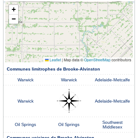
+
−
Leaflet
|
Map data ©
OpenStreetMap
contributors
Communes limitrophes de Brooke-Alvinston
Warwick
Warwick
Adelaide-Metcalfe
Warwick
Adelaide-Metcalfe
Southwest
Oil Springs
Oil Springs
Middlesex
Communes voisines de Brooke-Alvinston