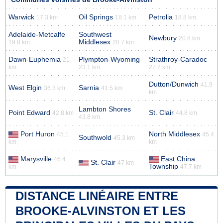
Warwick
Oil Springs
Petrolia
17.3 km
18.1 km
18.8 km
Adelaide-Metcalfe
Southwest
Newbury
20.8 km
Middlesex
19.8 km
20.7 km
Dawn-Euphemia
Plympton-Wyoming
Strathroy-Caradoc
21
km
23.1 km
27.2 km
Dutton/Dunwich
41.9
West Elgin
Sarnia
36.3 km
41.5 km
km
Lambton Shores
Point Edward
St. Clair
42.8 km
44.8 km
43.8 km
Port Huron
North Middlesex
45.1
45.4
Southwold
45.3 km
km
km
Marysville
East China
46.4
St. Clair
47 km
Township
km
47.7 km
DISTANCE LINÉAIRE ENTRE
BROOKE-ALVINSTON ET LES