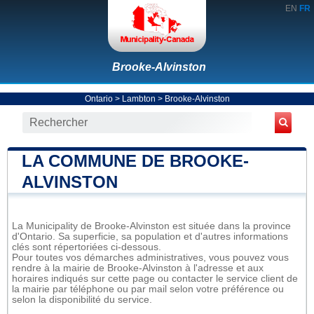
EN
FR
Brooke-Alvinston
Ontario
>
Lambton
>
Brooke-Alvinston
LA COMMUNE DE BROOKE-
ALVINSTON
La Municipality de Brooke-Alvinston est située dans la province
d'Ontario. Sa superficie, sa population et d'autres informations
clés sont répertoriées ci-dessous.
Pour toutes vos démarches administratives, vous pouvez vous
rendre à la mairie de Brooke-Alvinston à l'adresse et aux
horaires indiqués sur cette page ou contacter le service client de
la mairie par téléphone ou par mail selon votre préférence ou
selon la disponibilité du service.