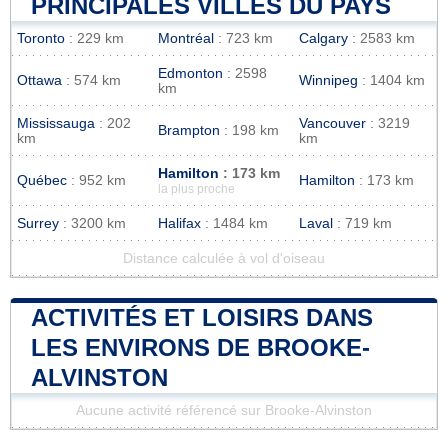
PRINCIPALES VILLES DU PAYS
Toronto
: 229 km
Montréal
: 723 km
Calgary
: 2583 km
Edmonton
: 2598
Ottawa
: 574 km
Winnipeg
: 1404 km
km
Mississauga
: 202
Vancouver
: 3219
Brampton
: 198 km
km
km
Hamilton
: 173 km
Québec
: 952 km
Hamilton
: 173 km
la plus proche
Surrey
: 3200 km
Halifax
: 1484 km
Laval
: 719 km
Distance calculée à vol d'oiseau
ACTIVITÉS ET LOISIRS DANS
LES ENVIRONS DE BROOKE-
ALVINSTON
Aucune activité référencé sur Brooke-Alvinston