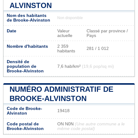
ALVINSTON
Nom des habitants
Non disponible
de Brooke-Alvinston
Date
Valeur
Classé par province /
actuelle
Pays
Nombre d'habitants
2 359
281 / 1 012
habitants
Densité de
population de
7,6 hab/km²
(19,6 pop/sq mi)
Brooke-Alvinston
NUMÉRO ADMINISTRATIF DE
BROOKE-ALVINSTON
Code de Brooke-
19418
Alvinston
Code postal de
ON N0N
(Une autre commune a le
Brooke-Alvinston
même code postal)