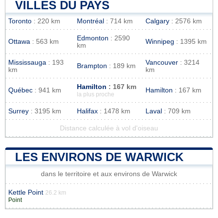
VILLES DU PAYS
Toronto
: 220 km
Montréal
: 714 km
Calgary
: 2576 km
Edmonton
: 2590
Ottawa
: 563 km
Winnipeg
: 1395 km
km
Mississauga
: 193
Vancouver
: 3214
Brampton
: 189 km
km
km
Hamilton
: 167 km
Québec
: 941 km
Hamilton
: 167 km
la plus proche
Surrey
: 3195 km
Halifax
: 1478 km
Laval
: 709 km
Distance calculée à vol d'oiseau
LES ENVIRONS DE WARWICK
dans le territoire et aux environs de Warwick
Kettle Point
26.2 km
Point