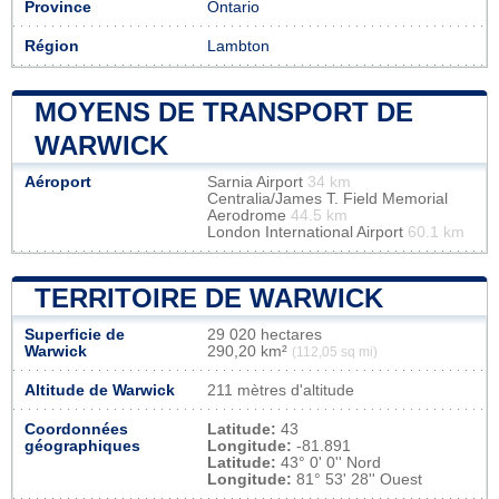
Province
Ontario
Région
Lambton
MOYENS DE TRANSPORT DE
WARWICK
Aéroport
Sarnia Airport
34 km
Centralia/James T. Field Memorial
Aerodrome
44.5 km
London International Airport
60.1 km
TERRITOIRE DE WARWICK
Superficie de
29 020 hectares
Warwick
290,20 km²
(112,05 sq mi)
Altitude de Warwick
211 mètres d'altitude
Coordonnées
Latitude:
43
géographiques
Longitude:
-81.891
Latitude:
43° 0' 0'' Nord
Longitude:
81° 53' 28'' Ouest