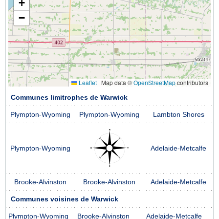
+
−
Leaflet
|
Map data ©
OpenStreetMap
contributors
Communes limitrophes de Warwick
Plympton-Wyoming
Plympton-Wyoming
Lambton Shores
Plympton-Wyoming
Adelaide-Metcalfe
Brooke-Alvinston
Brooke-Alvinston
Adelaide-Metcalfe
Communes voisines de Warwick
Plympton-Wyoming
Brooke-Alvinston
Adelaide-Metcalfe