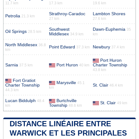
11.7 km
17.3 km
19.6 km
Strathroy-Caradoc
Lambton Shores
Petrolia
21.3 km
27 km
27.6 km
Southwest
Dawn-Euphemia
35
Oil Springs
28.5 km
Middlesex
34.9 km
km
North Middlesex
36.8
Point Edward
Newbury
37.3 km
37.4 km
km
Port Huron
Sarnia
Port Huron
Charter Township
37.5 km
40 km
43.8 km
Fort Gratiot
Marysville
45.1
Charter Township
St. Clair
46.4 km
km
44.3 km
Lucan Biddulph
Burtchville
48.4
St. Clair
49 km
Township
km
48.6 km
DISTANCE LINÉAIRE ENTRE
WARWICK ET LES PRINCIPALES