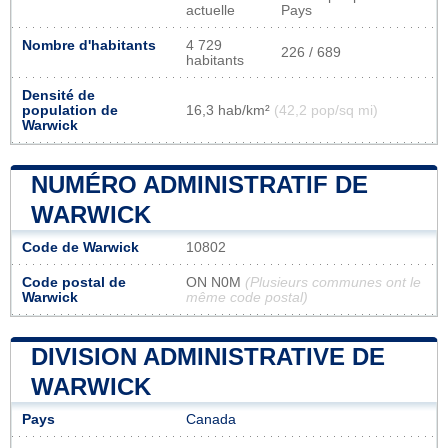
actuelle
Pays
Nombre d'habitants
4 729
226 / 689
habitants
Densité de
population de
16,3 hab/km²
(42,2 pop/sq mi)
Warwick
NUMÉRO ADMINISTRATIF DE
WARWICK
Code de Warwick
10802
Code postal de
ON N0M
(Plusieurs communes ont le
Warwick
même code postal)
DIVISION ADMINISTRATIVE DE
WARWICK
Pays
Canada