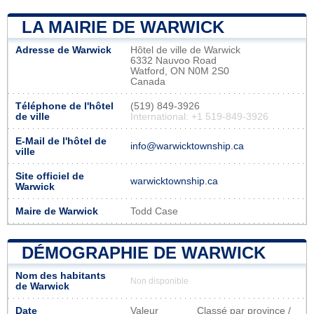
LA MAIRIE DE WARWICK
Adresse de Warwick
Hôtel de ville de Warwick
6332 Nauvoo Road
Watford, ON N0M 2S0
Canada
Téléphone de l'hôtel
(519) 849-3926
de ville
International: +1 519-849-3926
E-Mail de l'hôtel de
info@warwicktownship.ca
ville
Site officiel de
warwicktownship.ca
Warwick
Maire de Warwick
Todd Case
DÉMOGRAPHIE DE WARWICK
Nom des habitants
Non disponible
de Warwick
Date
Valeur
Classé par province /