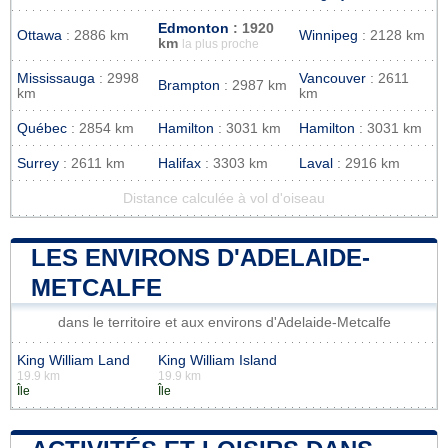
Edmonton
: 1920
Ottawa
: 2886 km
Winnipeg
: 2128 km
km
la plus proche
Mississauga
: 2998
Vancouver
: 2611
Brampton
: 2987 km
km
km
Québec
: 2854 km
Hamilton
: 3031 km
Hamilton
: 3031 km
Surrey
: 2611 km
Halifax
: 3303 km
Laval
: 2916 km
Distance calculée à vol d'oiseau
LES ENVIRONS D'ADELAIDE-
METCALFE
dans le territoire et aux environs d'Adelaide-Metcalfe
King William Land
King William Island
19.9 km
19.9 km
Île
Île