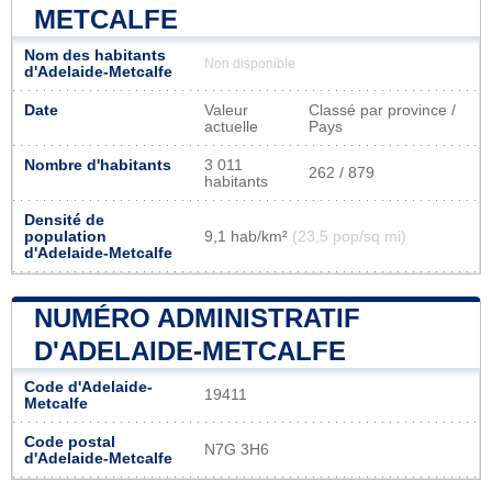
METCALFE
Nom des habitants
Non disponible
d'Adelaide-Metcalfe
Date
Valeur
Classé par province /
actuelle
Pays
Nombre d'habitants
3 011
262 / 879
habitants
Densité de
population
9,1 hab/km²
(23,5 pop/sq mi)
d'Adelaide-Metcalfe
NUMÉRO ADMINISTRATIF
D'ADELAIDE-METCALFE
Code d'Adelaide-
19411
Metcalfe
Code postal
N7G 3H6
d'Adelaide-Metcalfe