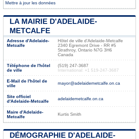
Mettre à jour les données
LA MAIRIE D'ADELAIDE-
METCALFE
Adresse d'Adelaide-
Hôtel de ville d'Adelaide-Metcalfe
Metcalfe
2340 Egremont Drive - RR #5
Strathroy, Ontario N7G 3H6
Canada
Téléphone de l'hôtel
(519) 247-3687
de ville
International: +1 519-247-3687
E-Mail de l'hôtel de
mayor@adelaidemetcalfe.on.ca
ville
Site officiel
adelaidemetcalfe.on.ca
d'Adelaide-Metcalfe
Maire d'Adelaide-
Kurtis Smith
Metcalfe
DÉMOGRAPHIE D'ADELAIDE-