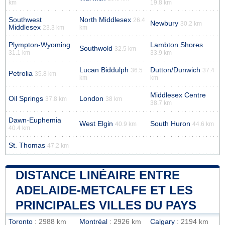
km
19.8 km
Southwest
North Middlesex
26.4
Newbury
30.2 km
Middlesex
23.3 km
km
Plympton-Wyoming
Lambton Shores
Southwold
32.5 km
31.1 km
33.9 km
Lucan Biddulph
Dutton/Dunwich
36.5
37.4
Petrolia
35.8 km
km
km
Middlesex Centre
Oil Springs
London
37.8 km
38 km
38.7 km
Dawn-Euphemia
West Elgin
South Huron
40.9 km
44.6 km
40.4 km
St. Thomas
47.2 km
DISTANCE LINÉAIRE ENTRE
ADELAIDE-METCALFE ET LES
PRINCIPALES VILLES DU PAYS
Toronto
: 2988 km
Montréal
: 2926 km
Calgary
: 2194 km