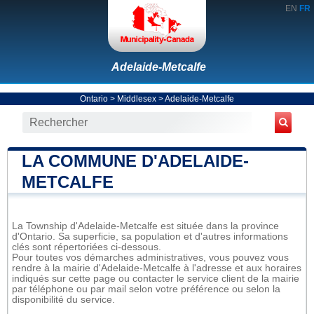
EN
FR
Adelaide-Metcalfe
Ontario
>
Middlesex
>
Adelaide-Metcalfe
LA COMMUNE D'ADELAIDE-
METCALFE
La Township d'Adelaide-Metcalfe est située dans la province
d'Ontario. Sa superficie, sa population et d'autres informations
clés sont répertoriées ci-dessous.
Pour toutes vos démarches administratives, vous pouvez vous
rendre à la mairie d'Adelaide-Metcalfe à l'adresse et aux horaires
indiqués sur cette page ou contacter le service client de la mairie
par téléphone ou par mail selon votre préférence ou selon la
disponibilité du service.