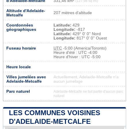
d'Adelaide-Metcalfe
331,46 km²
(127,98 sq mi)
Altitude d'Adelaide-
207 mètres d'altitude
Metcalfe
Coordonnées
Latitude:
429
géographiques
Longitude:
-817
Latitude:
429° 0' 0'' Nord
Longitude:
817° 0' 0'' Ouest
Fuseau horaire
UTC
-5:00 (America/Toronto)
Heure d'été : UTC -4:00
Heure d'hiver : UTC -5:00
Heure locale
Villes jumelées avec
Actuellement, Adelaide-Metcalfe n'a
Adelaide-Metcalfe
aucun jumelage
Parc naturel
Adelaide-Metcalfe ne fait partie d'aucun parc
naturel
LES COMMUNES VOISINES
D'ADELAIDE-METCALFE