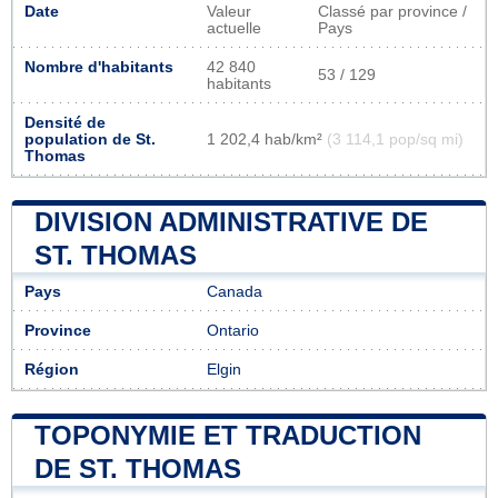
Date
Valeur
Classé par province /
actuelle
Pays
Nombre d'habitants
42 840
53 / 129
habitants
Densité de
population de St.
1 202,4 hab/km²
(3 114,1 pop/sq mi)
Thomas
DIVISION ADMINISTRATIVE DE
ST. THOMAS
Pays
Canada
Province
Ontario
Région
Elgin
TOPONYMIE ET TRADUCTION
DE ST. THOMAS