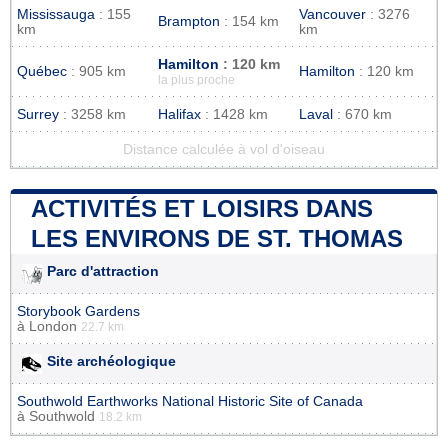
Mississauga
: 155
Vancouver
: 3276
Brampton
: 154 km
km
km
Hamilton
: 120 km
Québec
: 905 km
Hamilton
: 120 km
la plus proche
Surrey
: 3258 km
Halifax
: 1428 km
Laval
: 670 km
Distance calculée à vol d'oiseau
ACTIVITÉS ET LOISIRS DANS
LES ENVIRONS DE ST. THOMAS
Parc d'attraction
Storybook Gardens
à
London
22.7 km
Site archéologique
Southwold Earthworks National Historic Site of Canada
à
Southwold
18.2 km