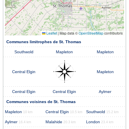
Leaflet
|
Map data ©
OpenStreetMap
contributors
Communes limitrophes de St. Thomas
Southwold
Mapleton
Mapleton
Central Elgin
Mapleton
Central Elgin
Central Elgin
Aylmer
Communes voisines de St. Thomas
Mapleton
Central Elgin
Southwold
10 km
10.5 km
15.2 km
Aylmer
Malahide
London
16.4 km
20.3 km
23.4 km