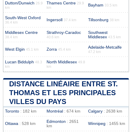
Dutton/Dunwich
Thames Centre
26.9
29.9
Bayham
33.5 km
km
km
South-West Oxford
Ingersoll
Tillsonburg
37.4 km
38 km
36.4 km
Middlesex Centre
Strathroy-Caradoc
Southwest
Middlesex
38.4 km
40.6 km
43.5 km
Adelaide-Metcalfe
West Elgin
Zorra
45.1 km
45.4 km
47.2 km
Lucan Biddulph
North Middlesex
48.3
49.8
km
km
DISTANCE LINÉAIRE ENTRE ST.
THOMAS ET LES PRINCIPALES
VILLES DU PAYS
Toronto
: 182 km
Montréal
: 674 km
Calgary
: 2638 km
Edmonton
: 2651
Ottawa
: 528 km
Winnipeg
: 1455 km
km