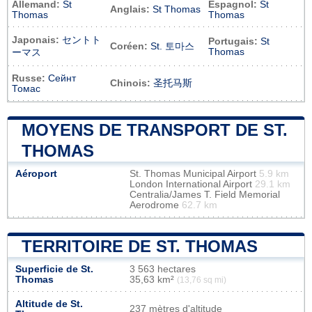
Allemand:
St
Espagnol:
St
Anglais:
St Thomas
Thomas
Thomas
Japonais:
セントト
Portugais:
St
Coréen:
St. 토마스
Thomas
ーマス
Russe:
Сейнт
Chinois:
圣托马斯
Томас
MOYENS DE TRANSPORT DE ST.
THOMAS
Aéroport
St. Thomas Municipal Airport
5.9 km
London International Airport
29.1 km
Centralia/James T. Field Memorial
Aerodrome
62.7 km
TERRITOIRE DE ST. THOMAS
Superficie de St.
3 563 hectares
Thomas
35,63 km²
(13,76 sq mi)
Altitude de St.
237 mètres d'altitude