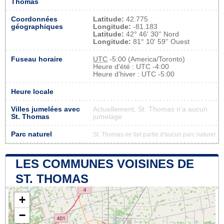
Thomas
Coordonnées
Latitude:
42.775
géographiques
Longitude:
-81.183
Latitude:
42° 46' 30'' Nord
Longitude:
81° 10' 59'' Ouest
Fuseau horaire
UTC
-5:00 (America/Toronto)
Heure d'été : UTC -4:00
Heure d'hiver : UTC -5:00
Heure locale
Villes jumelées avec
Actuellement, St. Thomas n'a aucun
St. Thomas
jumelage
Parc naturel
St. Thomas ne fait partie d'aucun parc naturel
LES COMMUNES VOISINES DE
ST. THOMAS
+
−