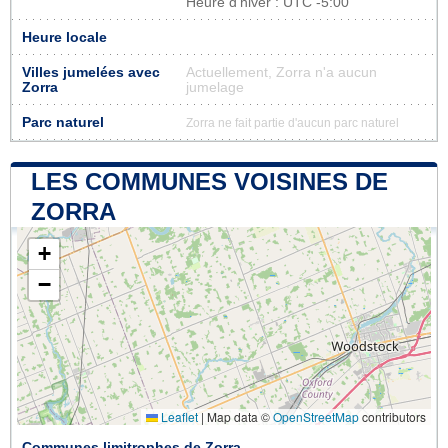
Heure d'hiver : UTC -5:00
Heure locale
Villes jumelées avec
Actuellement, Zorra n'a aucun
Zorra
jumelage
Parc naturel
Zorra ne fait partie d'aucun parc naturel
LES COMMUNES VOISINES DE
ZORRA
+
−
Leaflet
|
Map data ©
OpenStreetMap
contributors
Communes limitrophes de Zorra