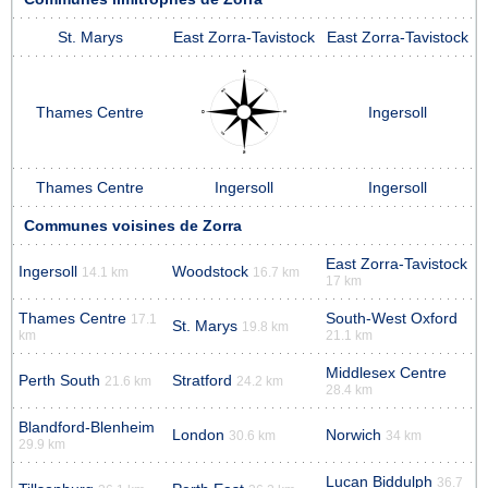
St. Marys
East Zorra-Tavistock
East Zorra-Tavistock
Thames Centre
Ingersoll
Thames Centre
Ingersoll
Ingersoll
Communes voisines de Zorra
East Zorra-Tavistock
Ingersoll
Woodstock
14.1 km
16.7 km
17 km
Thames Centre
South-West Oxford
17.1
St. Marys
19.8 km
km
21.1 km
Middlesex Centre
Perth South
Stratford
21.6 km
24.2 km
28.4 km
Blandford-Blenheim
London
Norwich
30.6 km
34 km
29.9 km
Lucan Biddulph
36.7