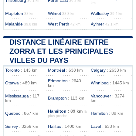
Tillsonburg
Perth East
36.1 km
36.2 km
km
Mapleton
Wilmot
Wellesley
38 km
38.3 km
39.4 km
Malahide
West Perth
Aylmer
39.8 km
42 km
42.1 km
DISTANCE LINÉAIRE ENTRE
ZORRA ET LES PRINCIPALES
VILLES DU PAYS
Toronto
: 143 km
Montréal
: 638 km
Calgary
: 2633 km
Edmonton
: 2640
Ottawa
: 489 km
Winnipeg
: 1445 km
km
Mississauga
: 117
Vancouver
: 3274
Brampton
: 113 km
km
km
Hamilton
: 89 km
la
Québec
: 867 km
Hamilton
: 89 km
plus proche
Surrey
: 3256 km
Halifax
: 1400 km
Laval
: 633 km