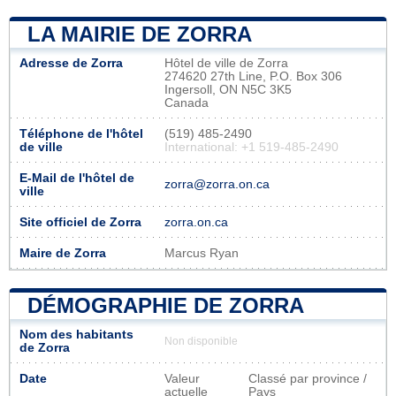
LA MAIRIE DE ZORRA
Adresse de Zorra
Hôtel de ville de Zorra
274620 27th Line, P.O. Box 306
Ingersoll, ON N5C 3K5
Canada
Téléphone de l'hôtel
(519) 485-2490
de ville
International: +1 519-485-2490
E-Mail de l'hôtel de
zorra@zorra.on.ca
ville
Site officiel de Zorra
zorra.on.ca
Maire de Zorra
Marcus Ryan
DÉMOGRAPHIE DE ZORRA
Nom des habitants
Non disponible
de Zorra
Date
Valeur
Classé par province /
actuelle
Pays