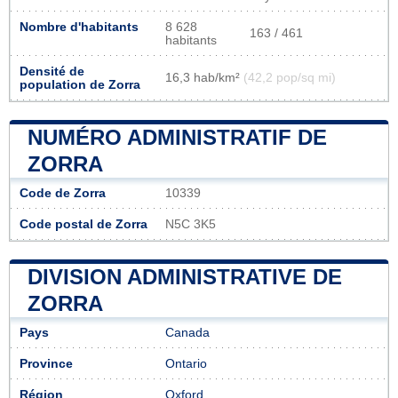
Nombre d'habitants
8 628
163 / 461
habitants
Densité de
16,3 hab/km²
(42,2 pop/sq mi)
population de Zorra
NUMÉRO ADMINISTRATIF DE
ZORRA
Code de Zorra
10339
Code postal de Zorra
N5C 3K5
DIVISION ADMINISTRATIVE DE
ZORRA
Pays
Canada
Province
Ontario
Région
Oxford