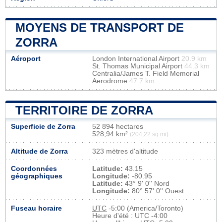
MOYENS DE TRANSPORT DE
ZORRA
Aéroport
London International Airport
20.9 km
St. Thomas Municipal Airport
44.3 km
Centralia/James T. Field Memorial
Aerodrome
47.7 km
TERRITOIRE DE ZORRA
Superficie de Zorra
52 894 hectares
528,94 km²
(204,22 sq mi)
Altitude de Zorra
323 mètres d'altitude
Coordonnées
Latitude:
43.15
géographiques
Longitude:
-80.95
Latitude:
43° 9' 0'' Nord
Longitude:
80° 57' 0'' Ouest
Fuseau horaire
UTC
-5:00 (America/Toronto)
Heure d'été : UTC -4:00