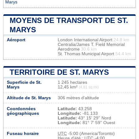
Marys
MOYENS DE TRANSPORT DE ST.
MARYS
Aéroport
London International Airport
24.8 km
Centralia/James T. Field Memorial
Aerodrome
30.6 km
St. Thomas Municipal Airport
54.4 km
TERRITOIRE DE ST. MARYS
Superficie de St.
1 245 hectares
Marys
12,45 km²
(4,81 sq mi)
Altitude de St. Marys
306 mètres d'altitude
Coordonnées
Latitude:
43.258
géographiques
Longitude:
-81.133
Latitude:
43° 15' 29'' Nord
Longitude:
81° 7' 59'' Ouest
Fuseau horaire
UTC
-5:00 (America/Toronto)
Heure d'été : UTC -4:00