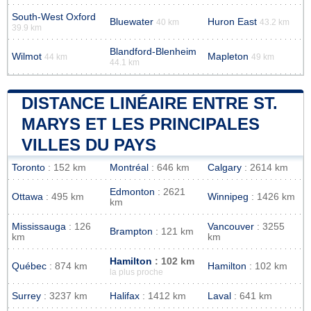
South-West Oxford
Bluewater
Huron East
40 km
43.2 km
39.9 km
Blandford-Blenheim
Wilmot
Mapleton
44 km
49 km
44.1 km
DISTANCE LINÉAIRE ENTRE ST.
MARYS ET LES PRINCIPALES
VILLES DU PAYS
Toronto
: 152 km
Montréal
: 646 km
Calgary
: 2614 km
Edmonton
: 2621
Ottawa
: 495 km
Winnipeg
: 1426 km
km
Mississauga
: 126
Vancouver
: 3255
Brampton
: 121 km
km
km
Hamilton
: 102 km
Québec
: 874 km
Hamilton
: 102 km
la plus proche
Surrey
: 3237 km
Halifax
: 1412 km
Laval
: 641 km