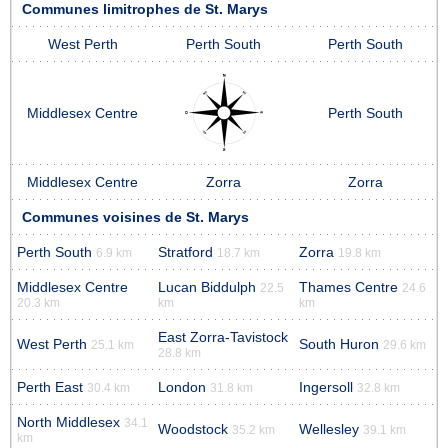
Communes limitrophes de St. Marys
West Perth
Perth South
Perth South
Middlesex Centre
Perth South
Middlesex Centre
Zorra
Zorra
Communes voisines de St. Marys
Perth South
Stratford
Zorra
6.9 km
18.7 km
19.8 km
Middlesex Centre
Lucan Biddulph
Thames Centre
22.5
24.6
20.3 km
km
km
East Zorra-Tavistock
West Perth
South Huron
25.1 km
29.6 km
28.8 km
Perth East
London
Ingersoll
30.4 km
31.8 km
32.8 km
North Middlesex
34.1
Woodstock
Wellesley
35.2 km
39.1 km
km