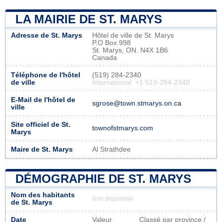
LA MAIRIE DE ST. MARYS
Adresse de St. Marys
Hôtel de ville de St. Marys
P.O Box 998
St. Marys, ON. N4X 1B6
Canada
Téléphone de l'hôtel
(519) 284-2340
de ville
International: +1 519-284-2340
E-Mail de l'hôtel de
sgrose@town.stmarys.on.ca
ville
Site officiel de St.
townofstmarys.com
Marys
Maire de St. Marys
Al Strathdee
DÉMOGRAPHIE DE ST. MARYS
Nom des habitants
Non disponible
de St. Marys
Date
Valeur
Classé par province /