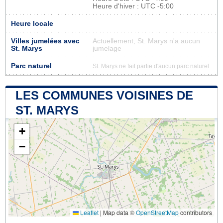
Heure d'hiver : UTC -5:00
Heure locale
Villes jumelées avec
Actuellement, St. Marys n'a aucun
St. Marys
jumelage
Parc naturel
St. Marys ne fait partie d'aucun parc naturel
LES COMMUNES VOISINES DE
ST. MARYS
+
−
Leaflet
|
Map data ©
OpenStreetMap
contributors