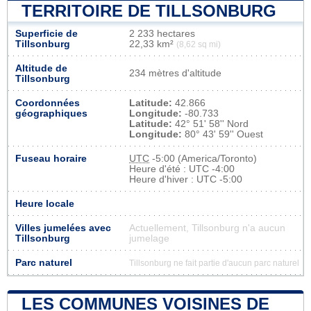
TERRITOIRE DE TILLSONBURG
Superficie de
2 233 hectares
Tillsonburg
22,33 km²
(8,62 sq mi)
Altitude de
234 mètres d'altitude
Tillsonburg
Coordonnées
Latitude:
42.866
géographiques
Longitude:
-80.733
Latitude:
42° 51' 58'' Nord
Longitude:
80° 43' 59'' Ouest
Fuseau horaire
UTC
-5:00 (America/Toronto)
Heure d'été : UTC -4:00
Heure d'hiver : UTC -5:00
Heure locale
Villes jumelées avec
Actuellement, Tillsonburg n'a aucun
Tillsonburg
jumelage
Parc naturel
Tillsonburg ne fait partie d'aucun parc naturel
LES COMMUNES VOISINES DE