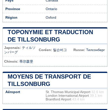
Pays
Canada
Province
Ontario
Région
Oxford
TOPONYMIE ET TRADUCTION
DE TILLSONBURG
Japonais:
ティルソ
Coréen:
틸슨버그
Russe:
Тилсонберг
ンバーグ
Chinois:
蒂尔森堡
MOYENS DE TRANSPORT DE
TILLSONBURG
Aéroport
St. Thomas Municipal Airport
32.6 km
London International Airport
39.1 km
Brantford Airport
43.4 km