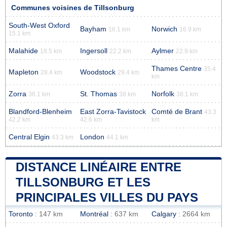
Communes voisines de Tillsonburg
South-West Oxford
Bayham
Norwich
16.1 km
16.9 km
15.1 km
Malahide
Ingersoll
Aylmer
18.5 km
22.2 km
22.9 km
Thames Centre
35.4
Mapleton
Woodstock
28.4 km
29.4 km
km
Zorra
St. Thomas
Norfolk
36.1 km
38 km
38.1 km
Blandford-Blenheim
East Zorra-Tavistock
Comté de Brant
43.3
42.2 km
42.6 km
km
Central Elgin
London
43.3 km
44.1 km
DISTANCE LINÉAIRE ENTRE
TILLSONBURG ET LES
PRINCIPALES VILLES DU PAYS
Toronto
: 147 km
Montréal
: 637 km
Calgary
: 2664 km