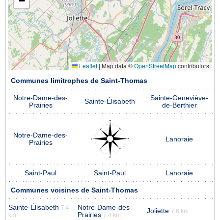
−
Leaflet
|
Map data ©
OpenStreetMap
contributors
Communes limitrophes de Saint-Thomas
Notre-Dame-des-
Sainte-Geneviève-
Sainte-Élisabeth
Prairies
de-Berthier
Notre-Dame-des-
Lanoraie
Prairies
Saint-Paul
Saint-Paul
Lanoraie
Communes voisines de Saint-Thomas
Sainte-Élisabeth
Notre-Dame-des-
7.4
Joliette
7.6 km
Prairies
km
7.4 km