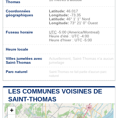
Thomas
Coordonnées
Latitude:
46.017
géographiques
Longitude:
-73.35
Latitude:
46° 1' 1'' Nord
Longitude:
73° 21' 0'' Ouest
Fuseau horaire
UTC
-5:00 (America/Montreal)
Heure d'été : UTC -4:00
Heure d'hiver : UTC -5:00
Heure locale
Villes jumelées avec
Actuellement, Saint-Thomas n'a aucun
Saint-Thomas
jumelage
Parc naturel
Saint-Thomas ne fait partie d'aucun parc
naturel
LES COMMUNES VOISINES DE
SAINT-THOMAS
+