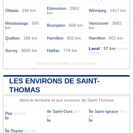
Edmonton
: 2961
Ottawa
: 194 km
Winnipeg
: 1817 km
km
Mississauga
: 565
Vancouver
: 3682
Brampton
: 568 km
km
km
Québec
: 186 km
Hamilton
: 601 km
Hamilton
: 601 km
Laval
: 57 km
la plus
Surrey
: 3665 km
Halifax
: 778 km
proche
Distance calculée à vol d'oiseau
LES ENVIRONS DE SAINT-
THOMAS
dans le territoire et aux environs de Saint-Thomas
Ile Saint-Ours
Île Saint-Ignace
16.6
19.5
Plat
16.6 km
km
km
Île
Île
Île
Île Dupas
21.2 km