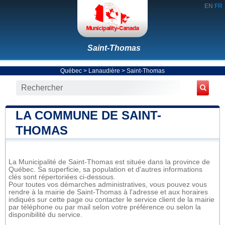
EN
FR
Saint-Thomas
Québec
>
Lanaudière
>
Saint-Thomas
LA COMMUNE DE SAINT-
THOMAS
La Municipalité de Saint-Thomas est située dans la province de
Québec. Sa superficie, sa population et d'autres informations
clés sont répertoriées ci-dessous.
Pour toutes vos démarches administratives, vous pouvez vous
rendre à la mairie de Saint-Thomas à l'adresse et aux horaires
indiqués sur cette page ou contacter le service client de la mairie
par téléphone ou par mail selon votre préférence ou selon la
disponibilité du service.