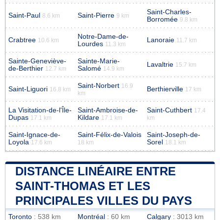
Saint-Charles-
Saint-Paul
Saint-Pierre
8.6 km
9 km
Borromée
9.8 km
Notre-Dame-de-
Crabtree
Lanoraie
10.6 km
11.7 km
Lourdes
11.3 km
Sainte-Geneviève-
Sainte-Marie-
Lavaltrie
15.7 km
de-Berthier
Salomé
12.7 km
14.9 km
Saint-Norbert
16.9
Saint-Liguori
Berthierville
16.8 km
17 km
km
La Visitation-de-l'Île-
Saint-Ambroise-de-
Saint-Cuthbert
17.4
Dupas
Kildare
17.1 km
17.1 km
km
Saint-Ignace-de-
Saint-Félix-de-Valois
Saint-Joseph-de-
Loyola
Sorel
17.6 km
18 km
18.1 km
DISTANCE LINÉAIRE ENTRE
SAINT-THOMAS ET LES
PRINCIPALES VILLES DU PAYS
Toronto
: 538 km
Montréal
: 60 km
Calgary
: 3013 km