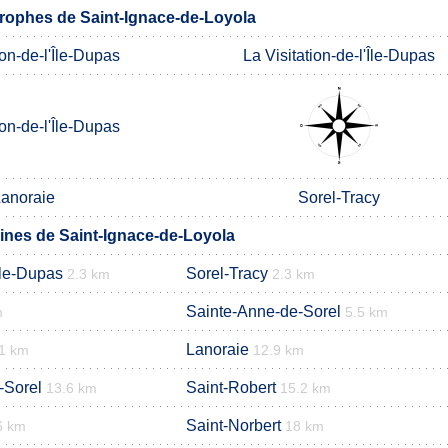
ophes de Saint-Ignace-de-Loyola
ion-de-l'Île-Dupas
La Visitation-de-l'Île-Dupas
ion-de-l'Île-Dupas
anoraie
Sorel-Tracy
nes de Saint-Ignace-de-Loyola
'Île-Dupas
Sorel-Tracy
2.3 km
2.3 km
Sainte-Anne-de-Sorel
m
5.5 km
Lanoraie
1 km
12.9 km
-Sorel
Saint-Robert
13.6 km
15.2 km
Saint-Norbert
6 km
18 km