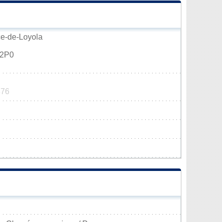
ace-de-Loyola
K2P0
376