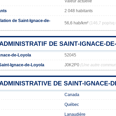
Valeur actuelle
ants
2 048 habitants
lation de Saint-Ignace-de-
56,6 hab/km²
(146,7 pop/sq 
ADMINISTRATIF DE SAINT-IGNACE-D
gnace-de-Loyola
52045
Saint-Ignace-de-Loyola
J0K2P0
(Une autre commun
 ADMINISTRATIVE DE SAINT-IGNACE-
Canada
Québec
Lanaudière