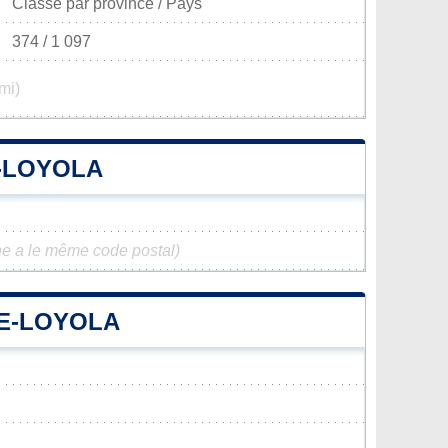
Classé par province / Pays
374 / 1 097
mi)
E-LOYOLA
e a le même code postal)
DE-LOYOLA