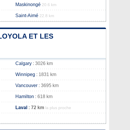
Maskinongé
20.6 km
Saint-Aimé
22.8 km
-LOYOLA ET LES
Calgary
: 3026 km
Winnipeg
: 1831 km
Vancouver
: 3695 km
Hamilton
: 618 km
Laval
: 72 km
la plus proche