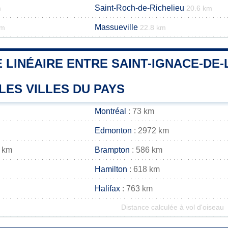
Saint-Roch-de-Richelieu
m
20.6 km
Massueville
km
22.8 km
 LINÉAIRE ENTRE SAINT-IGNACE-DE
LES VILLES DU PAYS
Montréal
: 73 km
Edmonton
: 2972 km
 km
Brampton
: 586 km
Hamilton
: 618 km
Halifax
: 763 km
Distance calculée à vol d'oiseau