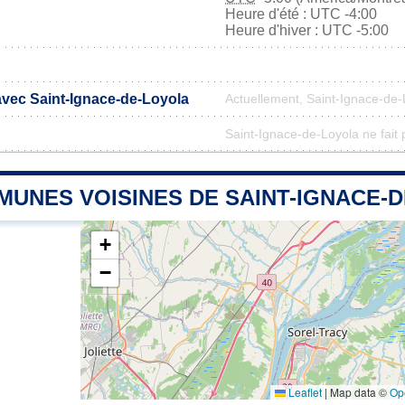
Heure d'été : UTC -4:00
Heure d'hiver : UTC -5:00
avec Saint-Ignace-de-Loyola
Actuellement, Saint-Ignace-de
Saint-Ignace-de-Loyola ne fait 
MUNES VOISINES DE SAINT-IGNACE-
+
−
Leaflet
|
Map data ©
Op