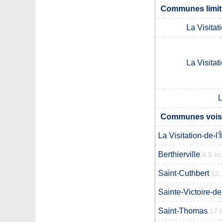
Communes limitr
La Visitat
La Visitat
L
Communes voisi
La Visitation-de-l
Berthierville
4.5 k
Saint-Cuthbert
12.
Sainte-Victoire-de
Saint-Thomas
17.