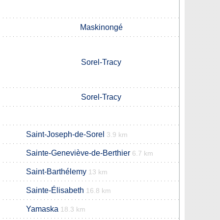
Maskinongé
Sorel-Tracy
Sorel-Tracy
Saint-Joseph-de-Sorel
3.9 km
Sainte-Geneviève-de-Berthier
6.7 km
Saint-Barthélemy
13 km
Sainte-Élisabeth
16.8 km
Yamaska
18.3 km