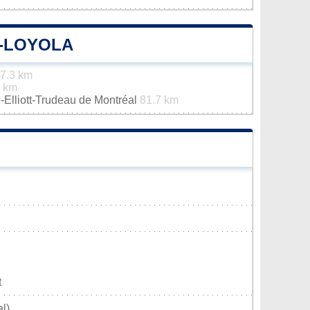
E-LOYOLA
7.3 km
 km
e-Elliott-Trudeau de Montréal
81.7 km
t
l)