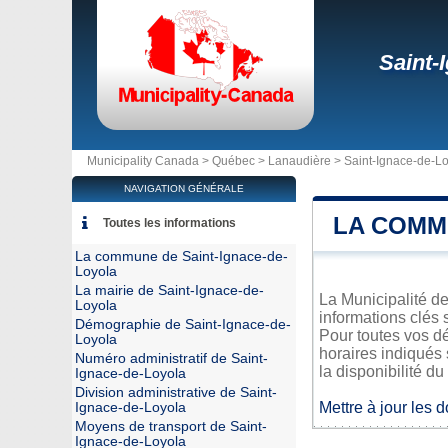
Saint-
Municipality Canada >
Québec
>
Lanaudière
>
Saint-Ignace-de-L
NAVIGATION GÉNÉRALE
LA COMM
Toutes les informations
La commune de Saint-Ignace-de-
Loyola
La mairie de Saint-Ignace-de-
La Municipalité de
Loyola
informations clés 
Démographie de Saint-Ignace-de-
Pour toutes vos d
Loyola
horaires indiqués 
Numéro administratif de Saint-
la disponibilité du
Ignace-de-Loyola
Division administrative de Saint-
Mettre à jour les 
Ignace-de-Loyola
Moyens de transport de Saint-
Ignace-de-Loyola