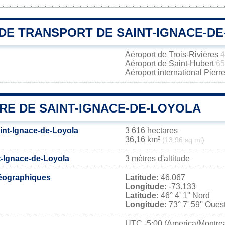
DE TRANSPORT DE SAINT-IGNACE-D
Aéroport de Trois-Rivières
4
Aéroport de Saint-Hubert
65
Aéroport international Pierr
RE DE SAINT-IGNACE-DE-LOYOLA
aint-Ignace-de-Loyola
3 616 hectares
36,16 km²
(13,96 sq mi)
t-Ignace-de-Loyola
3 mètres d'altitude
éographiques
Latitude:
46.067
Longitude:
-73.133
Latitude:
46° 4' 1'' Nord
Longitude:
73° 7' 59'' Oues
UTC
-5:00 (America/Montrea