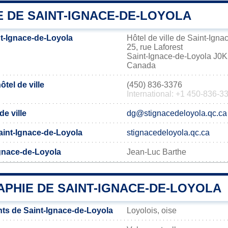
E DE SAINT-IGNACE-DE-LOYOLA
t-Ignace-de-Loyola
Hôtel de ville de Saint-Ign
25, rue Laforest
Saint-Ignace-de-Loyola J0
Canada
tel de ville
(450) 836-3376
International: +1 450-836-3
de ville
dg@stignacedeloyola.qc.ca
 Saint-Ignace-de-Loyola
stignacedeloyola.qc.ca
Ignace-de-Loyola
Jean-Luc Barthe
PHIE DE SAINT-IGNACE-DE-LOYOLA
ts de Saint-Ignace-de-Loyola
Loyolois, oise