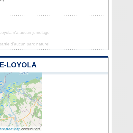
-Loyola n'a aucun jumelage
partie d'aucun parc naturel
DE-LOYOLA
enStreetMap
contributors