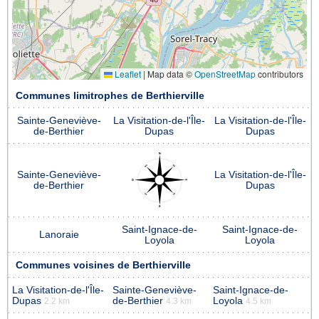
Leaflet
|
Map data ©
OpenStreetMap
contributors
Communes limitrophes de Berthierville
Sainte-Geneviève-
La Visitation-de-l'Île-
La Visitation-de-l'Île-
de-Berthier
Dupas
Dupas
Sainte-Geneviève-
La Visitation-de-l'Île-
de-Berthier
Dupas
Saint-Ignace-de-
Saint-Ignace-de-
Lanoraie
Loyola
Loyola
Communes voisines de Berthierville
La Visitation-de-l'Île-
Sainte-Geneviève-
Saint-Ignace-de-
Dupas
de-Berthier
Loyola
2.2 km
4.3 km
4.5 km