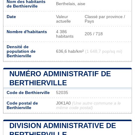
Nom des habitants
Berthelais, aise
de Berthierville
Date
Valeur
Classé par province /
actuelle
Pays
Nombre d'habitants
4 386
205 / 718
habitants
Densité de
population de
636,6 hab/km²
(1 648,7 pop/sq mi)
Berthierville
NUMÉRO ADMINISTRATIF DE
BERTHIERVILLE
Code de Berthierville
52035
Code postal de
J0K1A0
(Une autre commune a le
Berthierville
même code postal)
DIVISION ADMINISTRATIVE DE
BERTHIERVILLE