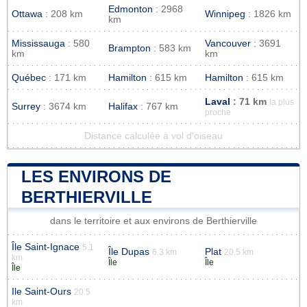
Edmonton
: 2968
Ottawa
: 208 km
Winnipeg
: 1826 km
km
Mississauga
: 580
Vancouver
: 3691
Brampton
: 583 km
km
km
Québec
: 171 km
Hamilton
: 615 km
Hamilton
: 615 km
Laval
: 71 km
la plus
Surrey
: 3674 km
Halifax
: 767 km
proche
Distance calculée à vol d'oiseau
LES ENVIRONS DE
BERTHIERVILLE
dans le territoire et aux environs de Berthierville
Île Saint-Ignace
5.1
Île Dupas
Plat
6.3 km
20.5 km
km
Île
Île
Île
Ile Saint-Ours
20.5
km