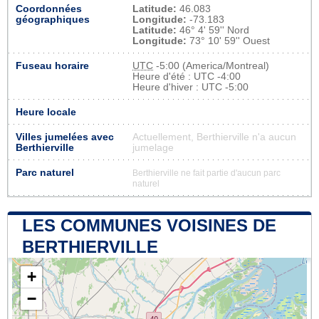
Coordonnées
Latitude:
46.083
géographiques
Longitude:
-73.183
Latitude:
46° 4' 59'' Nord
Longitude:
73° 10' 59'' Ouest
Fuseau horaire
UTC
-5:00 (America/Montreal)
Heure d'été : UTC -4:00
Heure d'hiver : UTC -5:00
Heure locale
Villes jumelées avec
Actuellement, Berthierville n'a aucun
Berthierville
jumelage
Parc naturel
Berthierville ne fait partie d'aucun parc
naturel
LES COMMUNES VOISINES DE
BERTHIERVILLE
+
−