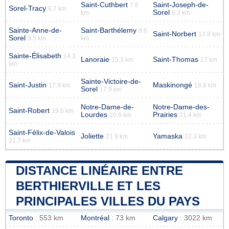
Saint-Cuthbert
Saint-Joseph-de-
7.6
Sorel-Tracy
6.7 km
Sorel
km
8.3 km
Sainte-Anne-de-
Saint-Barthélemy
9.6
Saint-Norbert
13.8 km
Sorel
9.5 km
km
Sainte-Élisabeth
14.3
Lanoraie
Saint-Thomas
15.3 km
17 km
km
Sainte-Victoire-de-
Saint-Justin
Maskinongé
17.9 km
18.8 km
Sorel
17.9 km
Notre-Dame-de-
Notre-Dame-des-
Saint-Robert
19.6 km
Lourdes
Prairies
20.6 km
21.4 km
Saint-Félix-de-Valois
Joliette
Yamaska
21.9 km
22.3 km
21.7 km
DISTANCE LINÉAIRE ENTRE
BERTHIERVILLE ET LES
PRINCIPALES VILLES DU PAYS
Toronto
: 553 km
Montréal
: 73 km
Calgary
: 3022 km