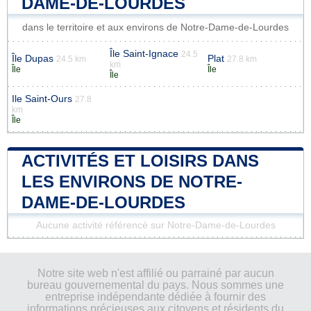
DAME-DE-LOURDES
dans le territoire et aux environs de Notre-Dame-de-Lourdes
Île Saint-Ignace
24.5
Île Dupas
Plat
24.5 km
27.8 km
km
Île
Île
Île
Ile Saint-Ours
27.8
km
Île
ACTIVITÉS ET LOISIRS DANS
LES ENVIRONS DE NOTRE-
DAME-DE-LOURDES
Aucune activité référencé sur Notre-Dame-de-Lourdes
Notre site web n'est affilié ou parrainé par aucun
bureau gouvernemental du pays. Nous sommes une
entreprise indépendante dédiée à fournir des
informations précieuses aux citoyens et résidents du