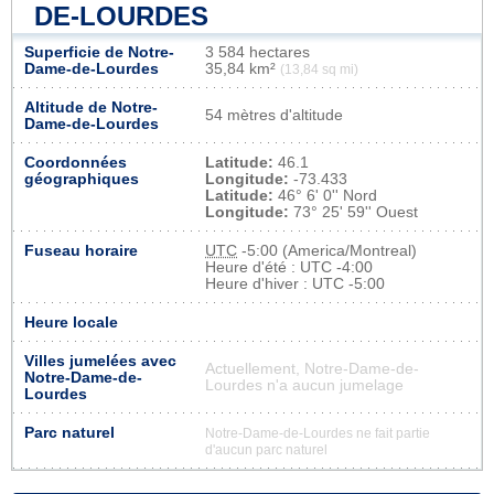
DE-LOURDES
Superficie de Notre-
3 584 hectares
Dame-de-Lourdes
35,84 km²
(13,84 sq mi)
Altitude de Notre-
54 mètres d'altitude
Dame-de-Lourdes
Coordonnées
Latitude:
46.1
géographiques
Longitude:
-73.433
Latitude:
46° 6' 0'' Nord
Longitude:
73° 25' 59'' Ouest
Fuseau horaire
UTC
-5:00 (America/Montreal)
Heure d'été : UTC -4:00
Heure d'hiver : UTC -5:00
Heure locale
Villes jumelées avec
Actuellement, Notre-Dame-de-
Notre-Dame-de-
Lourdes n'a aucun jumelage
Lourdes
Parc naturel
Notre-Dame-de-Lourdes ne fait partie
d'aucun parc naturel