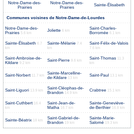
Notre-Dame-des-
Notre-Dame-des-
Sainte-Élisabeth
Prairies
Prairies
Communes voisines de Notre-Dame-de-Lourdes
Notre-Dame-des-
Saint-Charles-
Joliette
6 km
Prairies
Borromée
5.6 km
6.1 km
Sainte-Élisabeth
Sainte-Mélanie
Saint-Félix-de-Valois
6.7
7.4
km
km
7.6 km
Saint-Ambroise-de-
Saint-Thomas
11.3
Saint-Pierre
9.6 km
Kildare
9.2 km
km
Sainte-Marcelline-
Saint-Norbert
Saint-Paul
11.7 km
13.1 km
de-Kildare
13 km
Saint-Cléophas-de-
Saint-Liguori
Crabtree
13.9 km
15.1 km
Brandon
14.9 km
Saint-Cuthbert
Saint-Jean-de-
Sainte-Geneviève-
16.4
Matha
de-Berthier
km
16.7 km
16.8 km
Saint-Gabriel-de-
Sainte-Marie-
Sainte-Béatrix
18 km
Brandon
Salomé
19 km
19.3 km