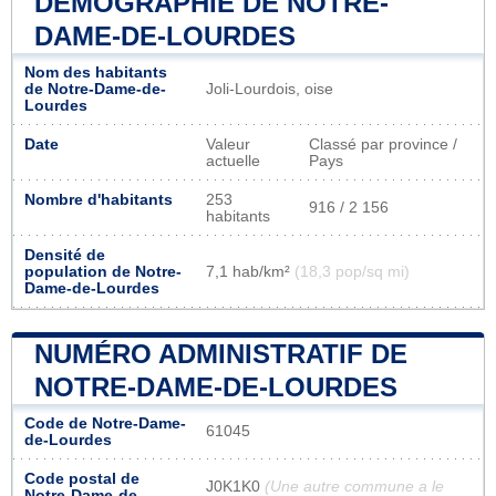
DÉMOGRAPHIE DE NOTRE-
DAME-DE-LOURDES
Nom des habitants
de Notre-Dame-de-
Joli-Lourdois, oise
Lourdes
Date
Valeur
Classé par province /
actuelle
Pays
Nombre d'habitants
253
916 / 2 156
habitants
Densité de
population de Notre-
7,1 hab/km²
(18,3 pop/sq mi)
Dame-de-Lourdes
NUMÉRO ADMINISTRATIF DE
NOTRE-DAME-DE-LOURDES
Code de Notre-Dame-
61045
de-Lourdes
Code postal de
J0K1K0
(Une autre commune a le
Notre-Dame-de-