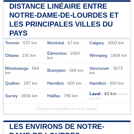
DISTANCE LINÉAIRE ENTRE
NOTRE-DAME-DE-LOURDES ET
LES PRINCIPALES VILLES DU
PAYS
Toronto
: 537 km
Montréal
: 67 km
Calgary
: 3003 km
Edmonton
: 2950
Ottawa
: 191 km
Winnipeg
: 1808 km
km
Mississauga
: 564
Vancouver
: 3673
Brampton
: 566 km
km
km
Québec
: 187 km
Hamilton
: 600 km
Hamilton
: 600 km
Laval
: 63 km
la plus
Surrey
: 3656 km
Halifax
: 786 km
proche
Distance calculée à vol d'oiseau
LES ENVIRONS DE NOTRE-