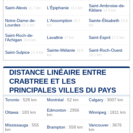
Saint-Ambroise-de-
Saint-Alexis
L'Épiphanie
11.7 km
13.1 km
Kildare
14.5 km
Notre-Dame-de-
L'Assomption
Sainte-Élisabeth
15.7
15.8
Lourdes
15.1 km
km
km
Saint-Roch-de-
Lavaltrie
Saint-Esprit
17 km
17.2 km
l'Achigan
16.6 km
Sainte-Mélanie
Saint-Roch-Ouest
18.9
Saint-Sulpice
17.4 km
km
19.2 km
DISTANCE LINÉAIRE ENTRE
CRABTREE ET LES
PRINCIPALES VILLES DU PAYS
Toronto
: 528 km
Montréal
: 52 km
Calgary
: 3007 km
Edmonton
: 2956
Ottawa
: 183 km
Winnipeg
: 1811 km
km
Mississauga
: 555
Vancouver
: 3676
Brampton
: 558 km
km
km