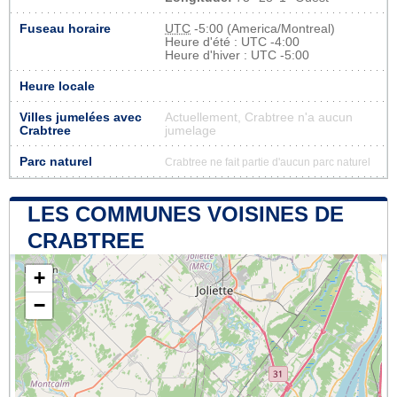
Fuseau horaire
UTC
-5:00 (America/Montreal)
Heure d'été : UTC -4:00
Heure d'hiver : UTC -5:00
Heure locale
Villes jumelées avec
Actuellement, Crabtree n'a aucun
Crabtree
jumelage
Parc naturel
Crabtree ne fait partie d'aucun parc naturel
LES COMMUNES VOISINES DE
CRABTREE
+
−