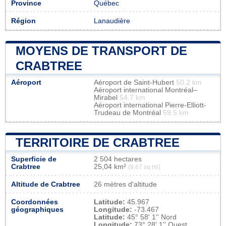
Province
Québec
Région
Lanaudière
MOYENS DE TRANSPORT DE
CRABTREE
Aéroport
Aéroport de Saint-Hubert
50.2 km
Aéroport international Montréal–
Mirabel
54.7 km
Aéroport international Pierre-Elliott-
Trudeau de Montréal
59.5 km
TERRITOIRE DE CRABTREE
Superficie de
2 504 hectares
Crabtree
25,04 km²
(9,67 sq mi)
Altitude de Crabtree
26 mètres d'altitude
Coordonnées
Latitude:
45.967
géographiques
Longitude:
-73.467
Latitude:
45° 58' 1'' Nord
Longitude:
73° 28' 1'' Ouest