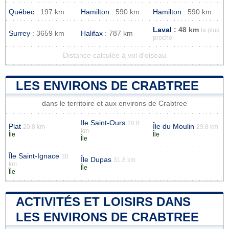
Québec
: 197 km
Hamilton
: 590 km
Hamilton
: 590 km
Laval
: 48 km
la plus
Surrey
: 3659 km
Halifax
: 787 km
proche
Distance calculée à vol d'oiseau
LES ENVIRONS DE CRABTREE
dans le territoire et aux environs de Crabtree
Ile Saint-Ours
20.8
Plat
Île du Moulin
20.8 km
29.8 km
km
Île
Île
Île
Île Saint-Ignace
30
Île Dupas
31.8 km
km
Île
Île
ACTIVITÉS ET LOISIRS DANS
LES ENVIRONS DE CRABTREE