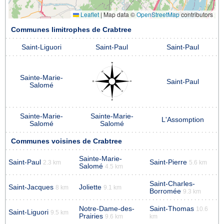
Leaflet
|
Map data ©
OpenStreetMap
contributors
Communes limitrophes de Crabtree
Saint-Liguori
Saint-Paul
Saint-Paul
Sainte-Marie-
Saint-Paul
Salomé
Sainte-Marie-
Sainte-Marie-
L'Assomption
Salomé
Salomé
Communes voisines de Crabtree
Sainte-Marie-
Saint-Paul
Saint-Pierre
2.3 km
5.6 km
Salomé
4.5 km
Saint-Charles-
Saint-Jacques
Joliette
8 km
9.1 km
Borromée
9.3 km
Notre-Dame-des-
Saint-Thomas
10.6
Saint-Liguori
9.5 km
Prairies
9.6 km
km