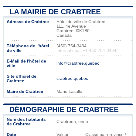
LA MAIRIE DE CRABTREE
Adresse de Crabtree
Hôtel de ville de Crabtree
111, 4e Avenue
Crabtree J0K1B0
Canada
Téléphone de l'hôtel
(450) 754-3434
de ville
International: +1 450-754-3434
E-Mail de l'hôtel de
info@crabtree.quebec
ville
Site officiel de
crabtree.quebec
Crabtree
Maire de Crabtree
Mario Lasalle
DÉMOGRAPHIE DE CRABTREE
Nom des habitants
Crabtreen, enne
de Crabtree
Date
Valeur
Classé par province /