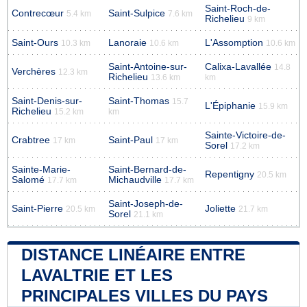
Saint-Roch-de-
Contrecœur
Saint-Sulpice
5.4 km
7.6 km
Richelieu
9 km
Saint-Ours
Lanoraie
L'Assomption
10.3 km
10.6 km
10.6 km
Saint-Antoine-sur-
Calixa-Lavallée
14.8
Verchères
12.3 km
Richelieu
13.6 km
km
Saint-Denis-sur-
Saint-Thomas
15.7
L'Épiphanie
15.9 km
Richelieu
15.2 km
km
Sainte-Victoire-de-
Crabtree
Saint-Paul
17 km
17 km
Sorel
17.2 km
Sainte-Marie-
Saint-Bernard-de-
Repentigny
20.5 km
Salomé
Michaudville
17.7 km
17.7 km
Saint-Joseph-de-
Saint-Pierre
Joliette
20.5 km
21.7 km
Sorel
21.1 km
DISTANCE LINÉAIRE ENTRE
LAVALTRIE ET LES
PRINCIPALES VILLES DU PAYS