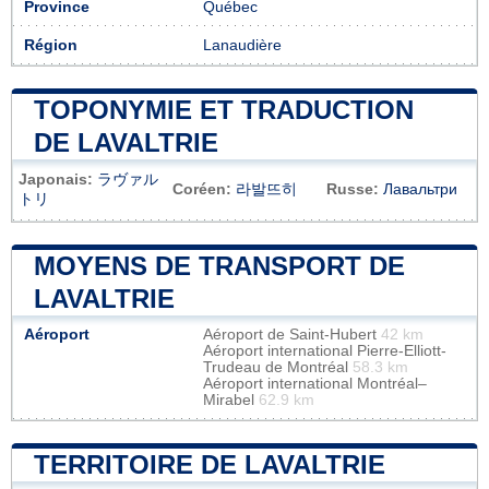
Province
Québec
Région
Lanaudière
TOPONYMIE ET TRADUCTION
DE LAVALTRIE
Japonais:
ラヴァル
Coréen:
라발뜨히
Russe:
Лавальтри
トリ
MOYENS DE TRANSPORT DE
LAVALTRIE
Aéroport
Aéroport de Saint-Hubert
42 km
Aéroport international Pierre-Elliott-
Trudeau de Montréal
58.3 km
Aéroport international Montréal–
Mirabel
62.9 km
TERRITOIRE DE LAVALTRIE