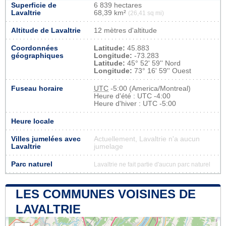
Superficie de
6 839 hectares
Lavaltrie
68,39 km²
(26,41 sq mi)
Altitude de Lavaltrie
12 mètres d'altitude
Coordonnées
Latitude:
45.883
géographiques
Longitude:
-73.283
Latitude:
45° 52' 59'' Nord
Longitude:
73° 16' 59'' Ouest
Fuseau horaire
UTC
-5:00 (America/Montreal)
Heure d'été : UTC -4:00
Heure d'hiver : UTC -5:00
Heure locale
Villes jumelées avec
Actuellement, Lavaltrie n'a aucun
Lavaltrie
jumelage
Parc naturel
Lavaltrie ne fait partie d'aucun parc naturel
LES COMMUNES VOISINES DE
LAVALTRIE