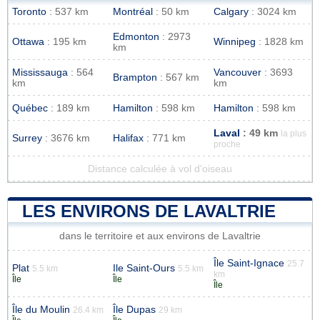
Toronto
: 537 km
Montréal
: 50 km
Calgary
: 3024 km
Edmonton
: 2973
Ottawa
: 195 km
Winnipeg
: 1828 km
km
Mississauga
: 564
Vancouver
: 3693
Brampton
: 567 km
km
km
Québec
: 189 km
Hamilton
: 598 km
Hamilton
: 598 km
Laval
: 49 km
la plus
Surrey
: 3676 km
Halifax
: 771 km
proche
Distance calculée à vol d'oiseau
LES ENVIRONS DE LAVALTRIE
dans le territoire et aux environs de Lavaltrie
Île Saint-Ignace
25.7
Plat
Ile Saint-Ours
5.5 km
5.5 km
km
Île
Île
Île
Île du Moulin
Île Dupas
26.4 km
29 km