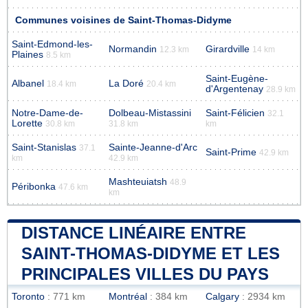
Communes voisines de Saint-Thomas-Didyme
Saint-Edmond-les-
Normandin
Girardville
12.3 km
14 km
Plaines
8.5 km
Saint-Eugène-
Albanel
La Doré
18.4 km
20.4 km
d'Argentenay
28.9 km
Notre-Dame-de-
Dolbeau-Mistassini
Saint-Félicien
32.1
Lorette
30.8 km
31.8 km
km
Saint-Stanislas
Sainte-Jeanne-d'Arc
37.1
Saint-Prime
42.9 km
km
42.9 km
Mashteuiatsh
48.9
Péribonka
47.6 km
km
DISTANCE LINÉAIRE ENTRE
SAINT-THOMAS-DIDYME ET LES
PRINCIPALES VILLES DU PAYS
Toronto
: 771 km
Montréal
: 384 km
Calgary
: 2934 km