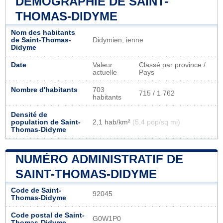
DÉMOGRAPHIE DE SAINT-
THOMAS-DIDYME
Nom des habitants
de Saint-Thomas-
Didymien, ienne
Didyme
Date
Valeur
Classé par province /
actuelle
Pays
Nombre d'habitants
703
715 / 1 762
habitants
Densité de
population de Saint-
2,1 hab/km²
(5,4 pop/sq mi)
Thomas-Didyme
NUMÉRO ADMINISTRATIF DE
SAINT-THOMAS-DIDYME
Code de Saint-
92045
Thomas-Didyme
Code postal de Saint-
G0W1P0
Thomas-Didyme