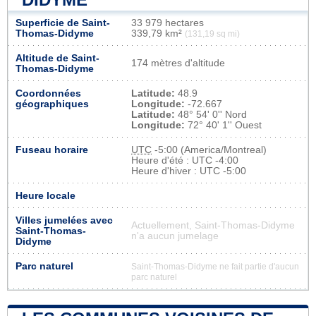
Superficie de Saint-
33 979 hectares
Thomas-Didyme
339,79 km²
(131,19 sq mi)
Altitude de Saint-
174 mètres d'altitude
Thomas-Didyme
Coordonnées
Latitude:
48.9
géographiques
Longitude:
-72.667
Latitude:
48° 54' 0'' Nord
Longitude:
72° 40' 1'' Ouest
Fuseau horaire
UTC
-5:00 (America/Montreal)
Heure d'été : UTC -4:00
Heure d'hiver : UTC -5:00
Heure locale
Villes jumelées avec
Actuellement, Saint-Thomas-Didyme
Saint-Thomas-
n'a aucun jumelage
Didyme
Parc naturel
Saint-Thomas-Didyme ne fait partie d'aucun
parc naturel