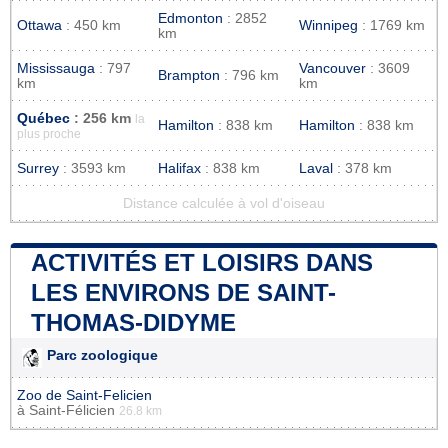
Edmonton
: 2852
Ottawa
: 450 km
Winnipeg
: 1769 km
km
Mississauga
: 797
Vancouver
: 3609
Brampton
: 796 km
km
km
Québec
: 256 km
la
Hamilton
: 838 km
Hamilton
: 838 km
plus proche
Surrey
: 3593 km
Halifax
: 838 km
Laval
: 378 km
Distance calculée à vol d'oiseau
ACTIVITÉS ET LOISIRS DANS
LES ENVIRONS DE SAINT-
THOMAS-DIDYME
Parc zoologique
Zoo de Saint-Felicien
à
Saint-Félicien
26.8 km