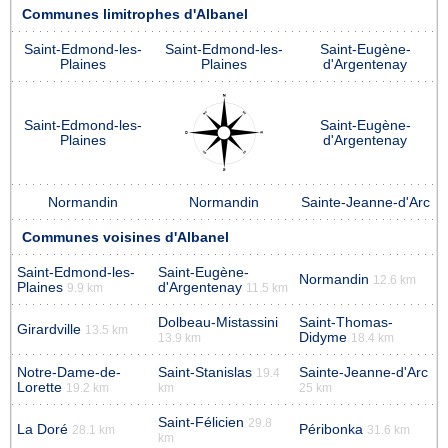
Communes limitrophes d'Albanel
Saint-Edmond-les-
Saint-Edmond-les-
Saint-Eugène-
Plaines
Plaines
d'Argentenay
Saint-Edmond-les-
Saint-Eugène-
Plaines
d'Argentenay
Normandin
Normandin
Sainte-Jeanne-d'Arc
Communes voisines d'Albanel
Saint-Edmond-les-
Saint-Eugène-
Normandin
12.6 km
Plaines
d'Argentenay
9.9 km
11.5 km
Dolbeau-Mistassini
Saint-Thomas-
Girardville
13.5 km
Didyme
13.9 km
18.4 km
Notre-Dame-de-
Saint-Stanislas
Sainte-Jeanne-d'Arc
19.4
Lorette
19.2 km
km
25 km
Saint-Félicien
29.8
La Doré
Péribonka
28.1 km
31.6 km
km