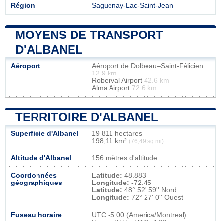
Région
Saguenay-Lac-Saint-Jean
MOYENS DE TRANSPORT
D'ALBANEL
Aéroport
Aéroport de Dolbeau–Saint-Félicien
12.9 km
Roberval Airport
42.6 km
Alma Airport
72.6 km
TERRITOIRE D'ALBANEL
Superficie d'Albanel
19 811 hectares
198,11 km²
(76,49 sq mi)
Altitude d'Albanel
156 mètres d'altitude
Coordonnées
Latitude:
48.883
géographiques
Longitude:
-72.45
Latitude:
48° 52' 59'' Nord
Longitude:
72° 27' 0'' Ouest
Fuseau horaire
UTC
-5:00 (America/Montreal)