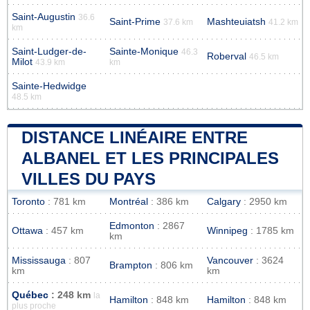
Saint-Augustin
36.6
Saint-Prime
Mashteuiatsh
37.6 km
41.2 km
km
Saint-Ludger-de-
Sainte-Monique
46.3
Roberval
46.5 km
Milot
43.9 km
km
Sainte-Hedwidge
48.5 km
DISTANCE LINÉAIRE ENTRE
ALBANEL ET LES PRINCIPALES
VILLES DU PAYS
Toronto
: 781 km
Montréal
: 386 km
Calgary
: 2950 km
Edmonton
: 2867
Ottawa
: 457 km
Winnipeg
: 1785 km
km
Mississauga
: 807
Vancouver
: 3624
Brampton
: 806 km
km
km
Québec
: 248 km
la
Hamilton
: 848 km
Hamilton
: 848 km
plus proche