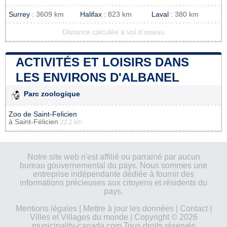
Surrey
: 3609 km
Halifax
: 823 km
Laval
: 380 km
Distance calculée à vol d'oiseau
ACTIVITÉS ET LOISIRS DANS
LES ENVIRONS D'ALBANEL
Parc zoologique
Zoo de Saint-Felicien
à
Saint-Félicien
22.2 km
Notre site web n'est affilié ou parrainé par aucun
bureau gouvernemental du pays. Nous sommes une
entreprise indépendante dédiée à fournir des
informations précieuses aux citoyens et résidents du
pays.
Mentions légales
|
Mettre à jour les données
|
Contact
|
Villes et Villages du monde
| Copyright © 2026
municipality-canada.com Tous droits réservés