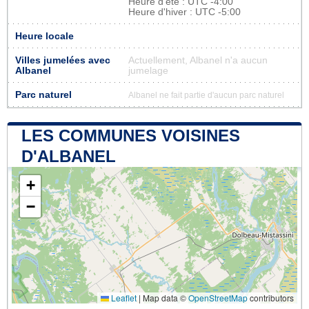
Heure d'été : UTC -4:00
Heure d'hiver : UTC -5:00
Heure locale
Villes jumelées avec
Actuellement, Albanel n'a aucun
Albanel
jumelage
Parc naturel
Albanel ne fait partie d'aucun parc naturel
LES COMMUNES VOISINES
D'ALBANEL
+
−
Leaflet
|
Map data ©
OpenStreetMap
contributors