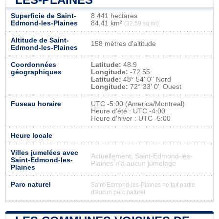
Superficie de Saint-
8 441 hectares
Edmond-les-Plaines
84,41 km²
(32,59 sq mi)
Altitude de Saint-
158 mètres d'altitude
Edmond-les-Plaines
Coordonnées
Latitude:
48.9
géographiques
Longitude:
-72.55
Latitude:
48° 54' 0'' Nord
Longitude:
72° 33' 0'' Ouest
Fuseau horaire
UTC
-5:00 (America/Montreal)
Heure d'été : UTC -4:00
Heure d'hiver : UTC -5:00
Heure locale
Villes jumelées avec
Actuellement, Saint-Edmond-les-
Saint-Edmond-les-
Plaines n'a aucun jumelage
Plaines
Parc naturel
Saint-Edmond-les-Plaines ne fait partie
d'aucun parc naturel