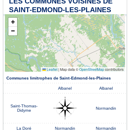
LES COMMUNES VOISINES DE
SAINT-EDMOND-LES-PLAINES
+
−
Leaflet
|
Map data ©
OpenStreetMap
contributors
Communes limitrophes de Saint-Edmond-les-Plaines
Albanel
Albanel
Saint-Thomas-
Normandin
Didyme
La Doré
Normandin
Normandin