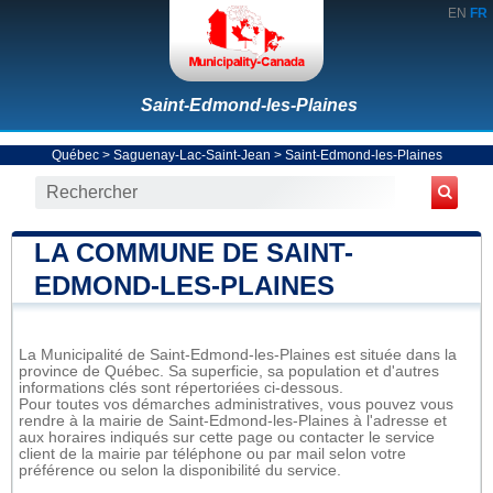
EN
FR
Saint-Edmond-les-Plaines
Québec
>
Saguenay-Lac-Saint-Jean
>
Saint-Edmond-les-Plaines
LA COMMUNE DE SAINT-
EDMOND-LES-PLAINES
La Municipalité de Saint-Edmond-les-Plaines est située dans la
province de Québec. Sa superficie, sa population et d'autres
informations clés sont répertoriées ci-dessous.
Pour toutes vos démarches administratives, vous pouvez vous
rendre à la mairie de Saint-Edmond-les-Plaines à l'adresse et
aux horaires indiqués sur cette page ou contacter le service
client de la mairie par téléphone ou par mail selon votre
préférence ou selon la disponibilité du service.