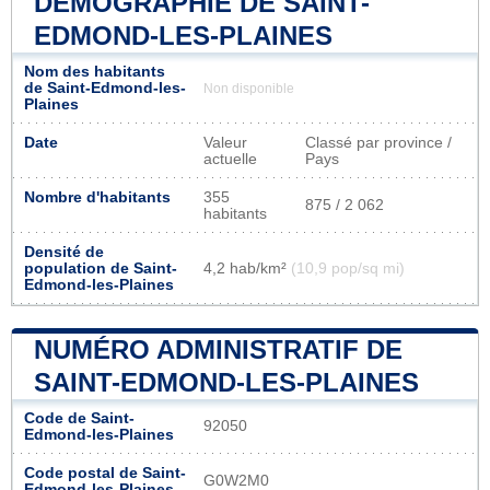
DÉMOGRAPHIE DE SAINT-
EDMOND-LES-PLAINES
Nom des habitants
de Saint-Edmond-les-
Non disponible
Plaines
Date
Valeur
Classé par province /
actuelle
Pays
Nombre d'habitants
355
875 / 2 062
habitants
Densité de
population de Saint-
4,2 hab/km²
(10,9 pop/sq mi)
Edmond-les-Plaines
NUMÉRO ADMINISTRATIF DE
SAINT-EDMOND-LES-PLAINES
Code de Saint-
92050
Edmond-les-Plaines
Code postal de Saint-
G0W2M0
Edmond-les-Plaines