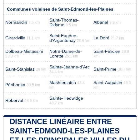
Communes voisines de Saint-Edmond-les-Plaines
Saint-Thomas-
Normandin
Albanel
7.5 km
9.9 km
Didyme
8.5 km
Saint-Eugène-
Girardville
La Doré
11.1 km
21.7 km
d'Argentenay
20.9 km
Dolbeau-Mistassini
Notre-Dame-de-
Saint-Félicien
28.8
Lorette
23.3 km
25.1 km
km
Sainte-Jeanne-d'Arc
Saint-Stanislas
Saint-Prime
29 km
38.7 km
34.4 km
Mashteuiatsh
Saint-Augustin
43.8
45.3
Péribonka
39.5 km
km
km
Sainte-Hedwidge
Roberval
48.6 km
48.7 km
DISTANCE LINÉAIRE ENTRE
SAINT-EDMOND-LES-PLAINES