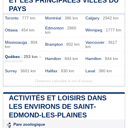
ET LES PRINCIPALES VILLES DU
PAYS
Toronto
: 777 km
Montréal
: 386 km
Calgary
: 2942 km
Edmonton
: 2860
Ottawa
: 454 km
Winnipeg
: 1777 km
km
Mississauga
: 804
Vancouver
: 3617
Brampton
: 802 km
km
km
Québec
: 253 km
la
Hamilton
: 844 km
Hamilton
: 844 km
plus proche
Surrey
: 3601 km
Halifax
: 830 km
Laval
: 380 km
Distance calculée à vol d'oiseau
ACTIVITÉS ET LOISIRS DANS
LES ENVIRONS DE SAINT-
EDMOND-LES-PLAINES
Parc zoologique