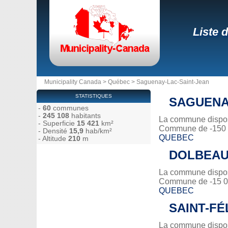
Liste 
Municipality Canada
>
Québec
>
Saguenay-Lac-Saint-Jean
STATISTIQUES
SAGUEN
-
60
communes
-
245 108
habitants
La commune dispose
- Superficie
15 421
km²
Commune de -150 0
- Densité
15,9
hab/km²
QUEBEC
- Altitude
210
m
DOLBEAU
La commune dispose
Commune de -15 00
QUEBEC
SAINT-FÉ
La commune dispose