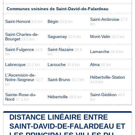
Communes voisines de Saint-David-de-Falardeau
Saint-Ambroise
17.6
Saint-Honoré
Bégin
9.6 km
16.9 km
km
Saint-Charles-de-
Saguenay
Mont-Valin
22.6 km
23.3 km
Bourget
19.2 km
Saint-Fulgence
Saint-Nazaire
24.5
30.9
Lamarche
30.9 km
km
km
Labrecque
Larouche
Alma
31.1 km
34.8 km
40 km
L'Ascension-de-
Hébertville-Station
Notre-Seigneur
Saint-Bruno
42.7
42.7 km
44.6 km
km
Sainte-Rose-du-
Saint-Gédéon
49.6
Hébertville
48.2 km
Nord
47.1 km
km
DISTANCE LINÉAIRE ENTRE
SAINT-DAVID-DE-FALARDEAU ET