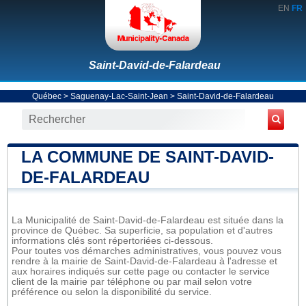
EN
FR
Saint-David-de-Falardeau
Québec
>
Saguenay-Lac-Saint-Jean
>
Saint-David-de-Falardeau
LA COMMUNE DE SAINT-DAVID-
DE-FALARDEAU
La Municipalité de Saint-David-de-Falardeau est située dans la
province de Québec. Sa superficie, sa population et d'autres
informations clés sont répertoriées ci-dessous.
Pour toutes vos démarches administratives, vous pouvez vous
rendre à la mairie de Saint-David-de-Falardeau à l'adresse et
aux horaires indiqués sur cette page ou contacter le service
client de la mairie par téléphone ou par mail selon votre
préférence ou selon la disponibilité du service.