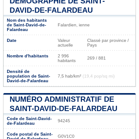
DÉMOGRAPHIE DE SAINT-
DAVID-DE-FALARDEAU
Nom des habitants
de Saint-David-de-
Falardien, ienne
Falardeau
Date
Valeur
Classé par province /
actuelle
Pays
Nombre d'habitants
2 996
269 / 881
habitants
Densité de
population de Saint-
7,5 hab/km²
(19,4 pop/sq mi)
David-de-Falardeau
NUMÉRO ADMINISTRATIF DE
SAINT-DAVID-DE-FALARDEAU
Code de Saint-David-
94245
de-Falardeau
Code postal de Saint-
G0V1C0
David-de-Falardeau