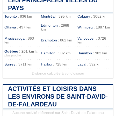
LES PRINCIPALES VILLES DU
PAYS
Toronto
: 836 km
Montréal
: 395 km
Calgary
: 3052 km
Edmonton
: 2968
Ottawa
: 497 km
Winnipeg
: 1887 km
km
Mississauga
: 863
Vancouver
: 3726
Brampton
: 862 km
km
km
Québec
: 201 km
la
Hamilton
: 902 km
Hamilton
: 902 km
plus proche
Surrey
: 3711 km
Halifax
: 725 km
Laval
: 392 km
Distance calculée à vol d'oiseau
ACTIVITÉS ET LOISIRS DANS
LES ENVIRONS DE SAINT-DAVID-
DE-FALARDEAU
Aucune activité référencé sur Saint-David-de-Falardeau