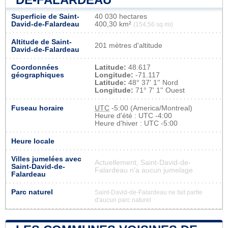
Superficie de Saint-
40 030 hectares
David-de-Falardeau
400,30 km²
(154,56 sq mi)
Altitude de Saint-
201 mètres d'altitude
David-de-Falardeau
Coordonnées
Latitude:
48.617
géographiques
Longitude:
-71.117
Latitude:
48° 37' 1'' Nord
Longitude:
71° 7' 1'' Ouest
Fuseau horaire
UTC
-5:00 (America/Montreal)
Heure d'été : UTC -4:00
Heure d'hiver : UTC -5:00
Heure locale
Villes jumelées avec
Actuellement, Saint-David-de-
Saint-David-de-
Falardeau n'a aucun jumelage
Falardeau
Parc naturel
Saint-David-de-Falardeau ne fait partie
d'aucun parc naturel