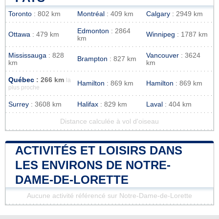
Toronto
: 802 km
Montréal
: 409 km
Calgary
: 2949 km
Edmonton
: 2864
Ottawa
: 479 km
Winnipeg
: 1787 km
km
Mississauga
: 828
Vancouver
: 3624
Brampton
: 827 km
km
km
Québec
: 266 km
la
Hamilton
: 869 km
Hamilton
: 869 km
plus proche
Surrey
: 3608 km
Halifax
: 829 km
Laval
: 404 km
Distance calculée à vol d'oiseau
ACTIVITÉS ET LOISIRS DANS
LES ENVIRONS DE NOTRE-
DAME-DE-LORETTE
Aucune activité référencé sur Notre-Dame-de-Lorette