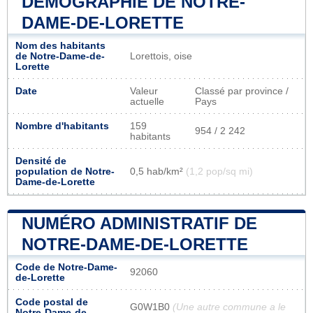
DÉMOGRAPHIE DE NOTRE-
DAME-DE-LORETTE
Nom des habitants
de Notre-Dame-de-
Lorettois, oise
Lorette
Date
Valeur
Classé par province /
actuelle
Pays
Nombre d'habitants
159
954 / 2 242
habitants
Densité de
population de Notre-
0,5 hab/km²
(1,2 pop/sq mi)
Dame-de-Lorette
NUMÉRO ADMINISTRATIF DE
NOTRE-DAME-DE-LORETTE
Code de Notre-Dame-
92060
de-Lorette
Code postal de
G0W1B0
(Une autre commune a le
Notre-Dame-de-