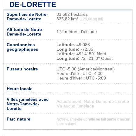
DE-LORETTE
Superficie de Notre-
33 582 hectares
Dame-de-Lorette
335,82 km²
(129,66 sq mi)
Altitude de Notre-
172 mètres d'altitude
Dame-de-Lorette
Coordonnées
Latitude:
49.083
géographiques
Longitude:
-72.35
Latitude:
49° 4' 59'' Nord
Longitude:
72° 21' 0'' Ouest
Fuseau horaire
UTC
-5:00 (America/Montreal)
Heure d'été : UTC -4:00
Heure d'hiver : UTC -5:00
Heure locale
Villes jumelées avec
Actuellement, Notre-Dame-de-Lorette
Notre-Dame-de-
n'a aucun jumelage
Lorette
Parc naturel
Notre-Dame-de-Lorette ne fait partie d'aucun
parc naturel