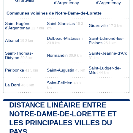
Girardville
d'Argentenay
d'Argentenay
Communes voisines de Notre-Dame-de-Lorette
Saint-Eugène-
Saint-Stanislas
15.3
Girardville
17.3 km
d'Argentenay
12.7 km
km
Dolbeau-Mistassini
Saint-Edmond-les-
Albanel
19.2 km
Plaines
23.8 km
25.1 km
Saint-Thomas-
Sainte-Jeanne-d'Arc
Normandin
30.9 km
Didyme
30.8 km
31 km
Saint-Ludger-de-
Péribonka
Saint-Augustin
41.5 km
43 km
Milot
44 km
Saint-Félicien
48.8
La Doré
46.3 km
km
DISTANCE LINÉAIRE ENTRE
NOTRE-DAME-DE-LORETTE ET
LES PRINCIPALES VILLES DU
PAYS