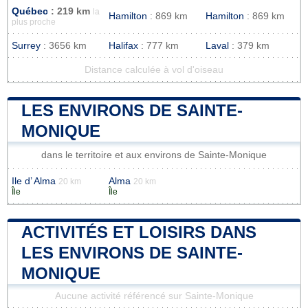
Québec
: 219 km
la
Hamilton
: 869 km
Hamilton
: 869 km
plus proche
Surrey
: 3656 km
Halifax
: 777 km
Laval
: 379 km
Distance calculée à vol d'oiseau
LES ENVIRONS DE SAINTE-
MONIQUE
dans le territoire et aux environs de Sainte-Monique
Ile d’ Alma
Alma
20 km
20 km
Île
Île
ACTIVITÉS ET LOISIRS DANS
LES ENVIRONS DE SAINTE-
MONIQUE
Aucune activité référencé sur Sainte-Monique