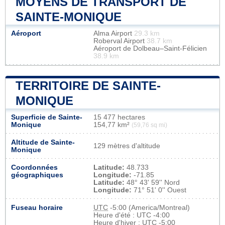
MOYENS DE TRANSPORT DE
SAINTE-MONIQUE
Aéroport
Alma Airport
29.3 km
Roberval Airport
38.7 km
Aéroport de Dolbeau–Saint-Félicien
38.9 km
TERRITOIRE DE SAINTE-
MONIQUE
Superficie de Sainte-
15 477 hectares
Monique
154,77 km²
(59,76 sq mi)
Altitude de Sainte-
129 mètres d'altitude
Monique
Coordonnées
Latitude:
48.733
géographiques
Longitude:
-71.85
Latitude:
48° 43' 59'' Nord
Longitude:
71° 51' 0'' Ouest
Fuseau horaire
UTC
-5:00 (America/Montreal)
Heure d'été : UTC -4:00
Heure d'hiver : UTC -5:00