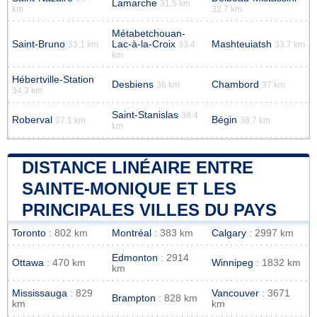
Lamarche
31.5 km
km
32.7 km
Métabetchouan-
Saint-Bruno
Lac-à-la-Croix
Mashteuiatsh
33.1 km
33.4
33.7 km
km
Hébertville-Station
Desbiens
Chambord
36 km
37 km
34.3 km
Saint-Stanislas
38.4
Roberval
Bégin
37.1 km
38.7 km
km
DISTANCE LINÉAIRE ENTRE
SAINTE-MONIQUE ET LES
PRINCIPALES VILLES DU PAYS
Toronto
: 802 km
Montréal
: 383 km
Calgary
: 2997 km
Edmonton
: 2914
Ottawa
: 470 km
Winnipeg
: 1832 km
km
Mississauga
: 829
Vancouver
: 3671
Brampton
: 828 km
km
km