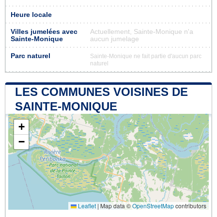
Heure locale
Villes jumelées avec
Actuellement, Sainte-Monique n'a
Sainte-Monique
aucun jumelage
Parc naturel
Sainte-Monique ne fait partie d'aucun parc
naturel
LES COMMUNES VOISINES DE
SAINTE-MONIQUE
+
−
Leaflet
|
Map data ©
OpenStreetMap
contributors