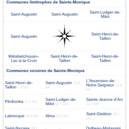
Communes limitrophes de Sainte-Monique
Saint-Ludger-de-
Saint-Augustin
Saint-Augustin
Milot
Saint-Henri-de-
Saint-Augustin
Taillon
Métabetchouan–
Saint-Henri-de-
Saint-Henri-de-
Lac-à-la-Croix
Taillon
Taillon
Communes voisines de Sainte-Monique
L'Ascension-de-
Saint-Henri-de-
Saint-Augustin
10.4
Notre-Seigneur
12.8
Taillon
7.5 km
km
km
Saint-Ludger-de-
Sainte-Jeanne-d'Arc
Péribonka
15.1 km
Milot
18.7 km
22.7 km
Saint-Gédéon
26.7
Labrecque
Alma
24.4 km
25.2 km
km
Saint-Nazaire
Dolbeau-Mistassini
28.7