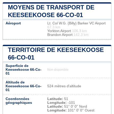
MOYENS DE TRANSPORT DE
KEESEEKOOSE 66-CO-01
Aéroport
Lt. Col W.G. (Billy) Barker VC Airport
67.3 km
Yorkton Airport
106.3 km
Brandon Airport
142.3 km
TERRITOIRE DE KEESEEKOOSE
66-CO-01
Superficie de
Keeseekoose 66-Co-
Non disponible
01
Altitude de
Keeseekoose 66-Co-
524 mètres d'altitude
01
Coordonnées
Latitude:
51
géographiques
Longitude:
-101
Latitude:
51° 0' 0'' Nord
Longitude:
101° 0' 0'' Ouest