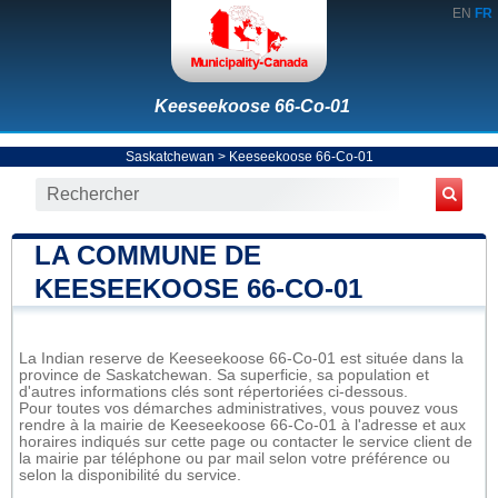
EN
FR
Keeseekoose 66-Co-01
Saskatchewan
>
Keeseekoose 66-Co-01
LA COMMUNE DE
KEESEEKOOSE 66-CO-01
La Indian reserve de Keeseekoose 66-Co-01 est située dans la
province de Saskatchewan. Sa superficie, sa population et
d'autres informations clés sont répertoriées ci-dessous.
Pour toutes vos démarches administratives, vous pouvez vous
rendre à la mairie de Keeseekoose 66-Co-01 à l'adresse et aux
horaires indiqués sur cette page ou contacter le service client de
la mairie par téléphone ou par mail selon votre préférence ou
selon la disponibilité du service.