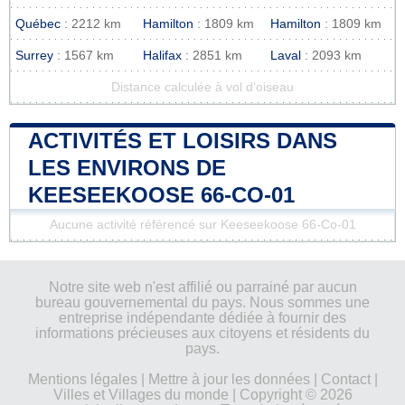
Québec
: 2212 km
Hamilton
: 1809 km
Hamilton
: 1809 km
Surrey
: 1567 km
Halifax
: 2851 km
Laval
: 2093 km
Distance calculée à vol d'oiseau
ACTIVITÉS ET LOISIRS DANS
LES ENVIRONS DE
KEESEEKOOSE 66-CO-01
Aucune activité référencé sur Keeseekoose 66-Co-01
Notre site web n'est affilié ou parrainé par aucun
bureau gouvernemental du pays. Nous sommes une
entreprise indépendante dédiée à fournir des
informations précieuses aux citoyens et résidents du
pays.
Mentions légales
|
Mettre à jour les données
|
Contact
|
Villes et Villages du monde
| Copyright © 2026