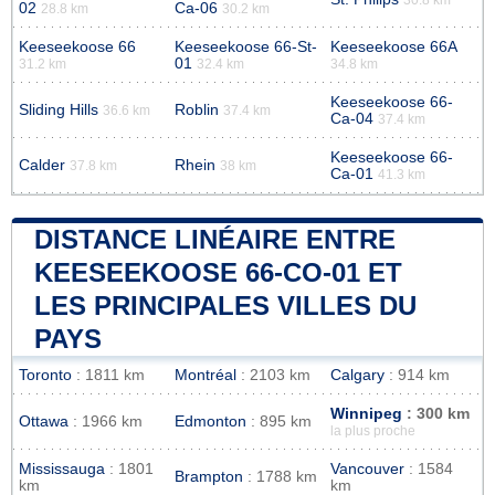
02
Ca-06
28.8 km
30.2 km
Keeseekoose 66
Keeseekoose 66-St-
Keeseekoose 66A
01
31.2 km
32.4 km
34.8 km
Keeseekoose 66-
Sliding Hills
Roblin
36.6 km
37.4 km
Ca-04
37.4 km
Keeseekoose 66-
Calder
Rhein
37.8 km
38 km
Ca-01
41.3 km
DISTANCE LINÉAIRE ENTRE
KEESEEKOOSE 66-CO-01 ET
LES PRINCIPALES VILLES DU
PAYS
Toronto
: 1811 km
Montréal
: 2103 km
Calgary
: 914 km
Winnipeg
: 300 km
Ottawa
: 1966 km
Edmonton
: 895 km
la plus proche
Mississauga
: 1801
Vancouver
: 1584
Brampton
: 1788 km
km
km