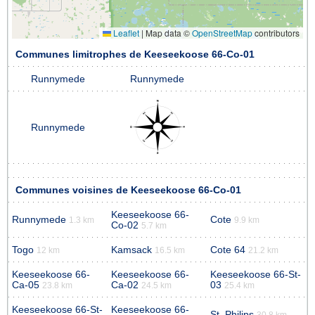
Leaflet
|
Map data ©
OpenStreetMap
contributors
Communes limitrophes de Keeseekoose 66-Co-01
Runnymede
Runnymede
Runnymede
Communes voisines de Keeseekoose 66-Co-01
Keeseekoose 66-
Runnymede
Cote
1.3 km
9.9 km
Co-02
5.7 km
Togo
Kamsack
Cote 64
12 km
16.5 km
21.2 km
Keeseekoose 66-
Keeseekoose 66-
Keeseekoose 66-St-
Ca-05
Ca-02
03
23.8 km
24.5 km
25.4 km
Keeseekoose 66-St-
Keeseekoose 66-
St. Philips
30.8 km