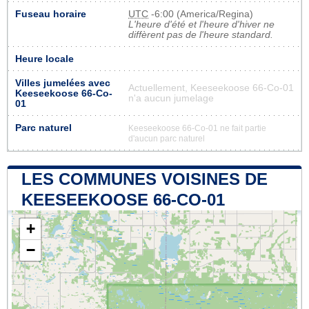
Fuseau horaire
UTC
-6:00 (America/Regina)
L'heure d'été et l'heure d'hiver ne
diffèrent pas de l'heure standard.
Heure locale
Villes jumelées avec
Actuellement, Keeseekoose 66-Co-01
Keeseekoose 66-Co-
n'a aucun jumelage
01
Parc naturel
Keeseekoose 66-Co-01 ne fait partie
d'aucun parc naturel
LES COMMUNES VOISINES DE
KEESEEKOOSE 66-CO-01
+
−