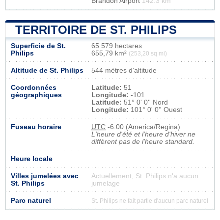
Brandon Airport
142.3 km
TERRITOIRE DE ST. PHILIPS
Superficie de St.
65 579 hectares
Philips
655,79 km²
(253,20 sq mi)
Altitude de St. Philips
544 mètres d'altitude
Coordonnées
Latitude:
51
géographiques
Longitude:
-101
Latitude:
51° 0' 0'' Nord
Longitude:
101° 0' 0'' Ouest
Fuseau horaire
UTC
-6:00 (America/Regina)
L'heure d'été et l'heure d'hiver ne
diffèrent pas de l'heure standard.
Heure locale
Villes jumelées avec
Actuellement, St. Philips n'a aucun
St. Philips
jumelage
Parc naturel
St. Philips ne fait partie d'aucun parc naturel