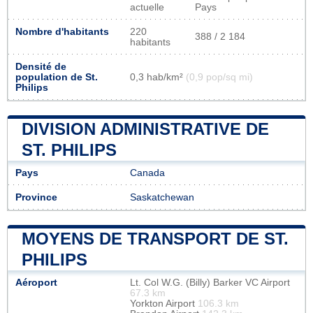
actuelle
Pays
Nombre d'habitants
220
388 / 2 184
habitants
Densité de
population de St.
0,3 hab/km²
(0,9 pop/sq mi)
Philips
DIVISION ADMINISTRATIVE DE
ST. PHILIPS
Pays
Canada
Province
Saskatchewan
MOYENS DE TRANSPORT DE ST.
PHILIPS
Aéroport
Lt. Col W.G. (Billy) Barker VC Airport
67.3 km
Yorkton Airport
106.3 km