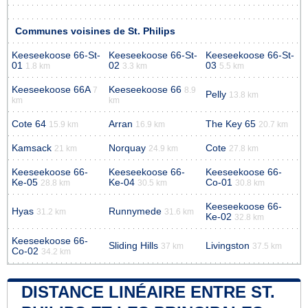
Communes voisines de St. Philips
Keeseekoose 66-St-
Keeseekoose 66-St-
Keeseekoose 66-St-
01
02
03
1.8 km
3.3 km
5.5 km
Keeseekoose 66A
Keeseekoose 66
7
8.9
Pelly
13.8 km
km
km
Cote 64
Arran
The Key 65
15.9 km
16.9 km
20.7 km
Kamsack
Norquay
Cote
21 km
24.9 km
27.8 km
Keeseekoose 66-
Keeseekoose 66-
Keeseekoose 66-
Ke-05
Ke-04
Co-01
28.8 km
30.5 km
30.8 km
Keeseekoose 66-
Hyas
Runnymede
31.2 km
31.6 km
Ke-02
32.8 km
Keeseekoose 66-
Sliding Hills
Livingston
37 km
37.5 km
Co-02
34.2 km
DISTANCE LINÉAIRE ENTRE ST.