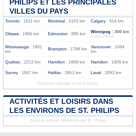
PHILIPS ET LES PRINCIPALES
VILLES DU PAYS
Toronto
: 1811 km
Montréal
: 2103 km
Calgary
: 914 km
Winnipeg
: 300 km
Ottawa
: 1966 km
Edmonton
: 895 km
la plus proche
Mississauga
: 1801
Vancouver
: 1584
Brampton
: 1788 km
km
km
Québec
: 2212 km
Hamilton
: 1809 km
Hamilton
: 1809 km
Surrey
: 1567 km
Halifax
: 2851 km
Laval
: 2093 km
Distance calculée à vol d'oiseau
ACTIVITÉS ET LOISIRS DANS
LES ENVIRONS DE ST. PHILIPS
Aucune activité référencé sur St. Philips