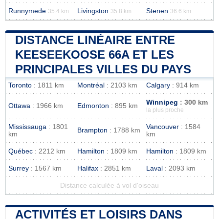
Runnymede
Livingston
Stenen
35.4 km
35.8 km
36.6 km
DISTANCE LINÉAIRE ENTRE
KEESEEKOOSE 66A ET LES
PRINCIPALES VILLES DU PAYS
Toronto
: 1811 km
Montréal
: 2103 km
Calgary
: 914 km
Winnipeg
: 300 km
Ottawa
: 1966 km
Edmonton
: 895 km
la plus proche
Mississauga
: 1801
Vancouver
: 1584
Brampton
: 1788 km
km
km
Québec
: 2212 km
Hamilton
: 1809 km
Hamilton
: 1809 km
Surrey
: 1567 km
Halifax
: 2851 km
Laval
: 2093 km
Distance calculée à vol d'oiseau
ACTIVITÉS ET LOISIRS DANS