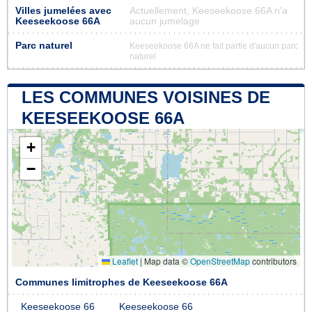
Villes jumelées avec
Actuellement, Keeseekoose 66A n'a
Keeseekoose 66A
aucun jumelage
Parc naturel
Keeseekoose 66A ne fait partie d'aucun parc
naturel
LES COMMUNES VOISINES DE
KEESEEKOOSE 66A
+
−
Leaflet
|
Map data ©
OpenStreetMap
contributors
Communes limitrophes de Keeseekoose 66A
Keeseekoose 66
Keeseekoose 66