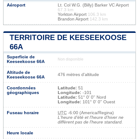
Aéroport
Lt. Col W.G. (Billy) Barker VC Airport
67.3 km
Yorkton Airport
106.3 km
Brandon Airport
142.3 km
TERRITOIRE DE KEESEEKOOSE
66A
Superficie de
Non disponible
Keeseekoose 66A
Altitude de
476 mètres d'altitude
Keeseekoose 66A
Coordonnées
Latitude:
51
géographiques
Longitude:
-101
Latitude:
51° 0' 0'' Nord
Longitude:
101° 0' 0'' Ouest
Fuseau horaire
UTC
-6:00 (America/Regina)
L'heure d'été et l'heure d'hiver ne
diffèrent pas de l'heure standard.
Heure locale