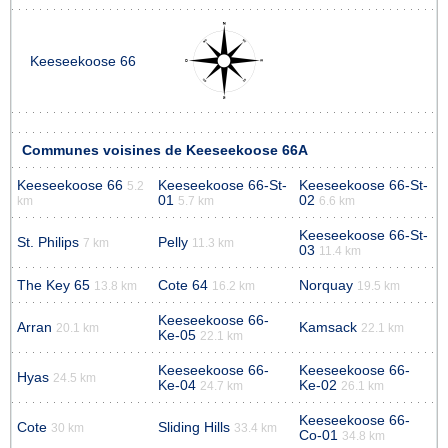
Keeseekoose 66
Communes voisines de Keeseekoose 66A
Keeseekoose 66
Keeseekoose 66-St-
Keeseekoose 66-St-
5.2
01
02
km
5.7 km
6.6 km
Keeseekoose 66-St-
St. Philips
Pelly
7 km
11.3 km
03
11.4 km
The Key 65
Cote 64
Norquay
13.8 km
16.2 km
19.5 km
Keeseekoose 66-
Arran
Kamsack
20.1 km
22.1 km
Ke-05
22.1 km
Keeseekoose 66-
Keeseekoose 66-
Hyas
24.5 km
Ke-04
Ke-02
24.7 km
26.1 km
Keeseekoose 66-
Cote
Sliding Hills
30 km
33.4 km
Co-01
34.8 km