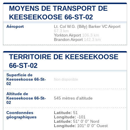
MOYENS DE TRANSPORT DE
KEESEEKOOSE 66-ST-02
Aéroport
Lt. Col W.G. (Billy) Barker VC Airport
67.3 km
Yorkton Airport
106.3 km
Brandon Airport
142.3 km
TERRITOIRE DE KEESEEKOOSE
66-ST-02
Superficie de
Keeseekoose 66-St-
Non disponible
02
Altitude de
Keeseekoose 66-St-
545 mètres d'altitude
02
Coordonnées
Latitude:
51
géographiques
Longitude:
-101
Latitude:
51° 0' 0'' Nord
Longitude:
101° 0' 0'' Ouest