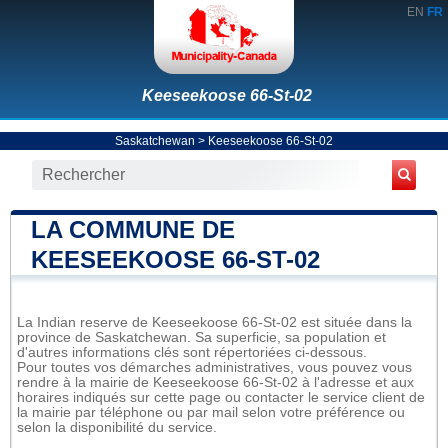
EN
FR
Keeseekoose 66-St-02
Saskatchewan
>
Keeseekoose 66-St-02
LA COMMUNE DE
KEESEEKOOSE 66-ST-02
La Indian reserve de Keeseekoose 66-St-02 est située dans la
province de Saskatchewan. Sa superficie, sa population et
d'autres informations clés sont répertoriées ci-dessous.
Pour toutes vos démarches administratives, vous pouvez vous
rendre à la mairie de Keeseekoose 66-St-02 à l'adresse et aux
horaires indiqués sur cette page ou contacter le service client de
la mairie par téléphone ou par mail selon votre préférence ou
selon la disponibilité du service.