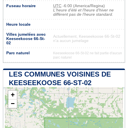
Fuseau horaire
UTC
-6:00 (America/Regina)
L'heure d'été et l'heure d'hiver ne
diffèrent pas de l'heure standard.
Heure locale
Villes jumelées avec
Actuellement, Keeseekoose 66-St-02
Keeseekoose 66-St-
n'a aucun jumelage
02
Parc naturel
Keeseekoose 66-St-02 ne fait partie d'aucun
parc naturel
LES COMMUNES VOISINES DE
KEESEEKOOSE 66-ST-02
+
−