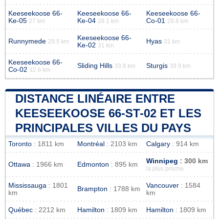
Keeseekoose 66-
Keeseekoose 66-
Keeseekoose 66-
Ke-05
Ke-04
Co-01
27 km
28.1 km
28.8 km
Keeseekoose 66-
Runnymede
Hyas
29.5 km
31 km
Ke-02
31 km
Keeseekoose 66-
Sliding Hills
Sturgis
33.8 km
39.9 km
Co-02
32.6 km
DISTANCE LINÉAIRE ENTRE
KEESEEKOOSE 66-ST-02 ET LES
PRINCIPALES VILLES DU PAYS
Toronto
: 1811 km
Montréal
: 2103 km
Calgary
: 914 km
Winnipeg
: 300 km
Ottawa
: 1966 km
Edmonton
: 895 km
la plus proche
Mississauga
: 1801
Vancouver
: 1584
Brampton
: 1788 km
km
km
Québec
: 2212 km
Hamilton
: 1809 km
Hamilton
: 1809 km