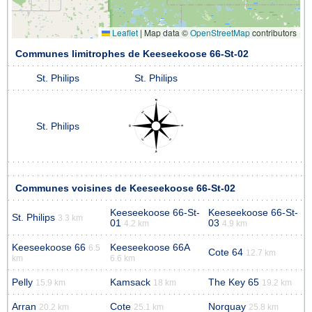
Leaflet
|
Map data ©
OpenStreetMap
contributors
Communes limitrophes de Keeseekoose 66-St-02
St. Philips
St. Philips
St. Philips
Communes voisines de Keeseekoose 66-St-02
Keeseekoose 66-St-
Keeseekoose 66-St-
St. Philips
3.3 km
01
03
4.2 km
4.9 km
Keeseekoose 66
Keeseekoose 66A
6.5
Cote 64
12.7 km
km
6.6 km
Pelly
Kamsack
The Key 65
15.9 km
18 km
19.2 km
Arran
Cote
Norquay
20.2 km
25.1 km
25.8 km