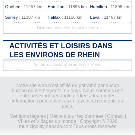
Québec
: 11257 km
Hamilton
: 11895 km
Hamilton
: 11895 km
Surrey
: 11307 km
Halifax
: 11158 km
Laval
: 11467 km
Distance calculée à vol d'oiseau
ACTIVITÉS ET LOISIRS DANS
LES ENVIRONS DE RHEIN
Aucune activité référencé sur Rhein
Notre site web n'est affilié ou parrainé par aucun
bureau gouvernemental du pays. Nous sommes une
entreprise indépendante dédiée à fournir des
informations précieuses aux citoyens et résidents du
pays.
Mentions légales
|
Mettre à jour les données
|
Contact
|
Villes et Villages du monde
| Copyright © 2026
municipality-canada.com Tous droits réservés