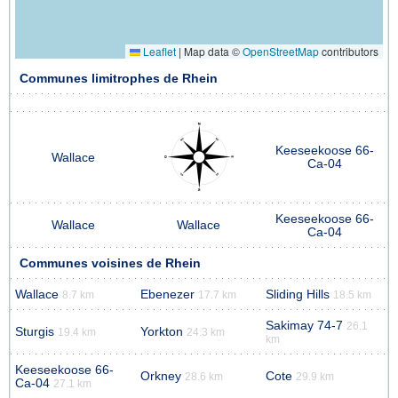
Leaflet
|
Map data ©
OpenStreetMap
contributors
Communes limitrophes de Rhein
Keeseekoose 66-
Wallace
Ca-04
Keeseekoose 66-
Wallace
Wallace
Ca-04
Communes voisines de Rhein
Wallace
Ebenezer
Sliding Hills
8.7 km
17.7 km
18.5 km
Sakimay 74-7
26.1
Sturgis
Yorkton
19.4 km
24.3 km
km
Keeseekoose 66-
Orkney
Cote
28.6 km
29.9 km
Ca-04
27.1 km