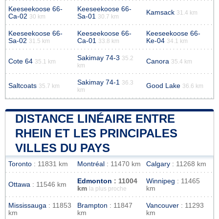
Keeseekoose 66-
Keeseekoose 66-
Kamsack
31.4 km
Ca-02
Sa-01
30 km
30.7 km
Keeseekoose 66-
Keeseekoose 66-
Keeseekoose 66-
Sa-02
Ca-01
Ke-04
31.5 km
33.8 km
34.1 km
Sakimay 74-3
35.2
Cote 64
Canora
35.1 km
35.4 km
km
Sakimay 74-1
36.3
Saltcoats
Good Lake
35.7 km
36.6 km
km
DISTANCE LINÉAIRE ENTRE
RHEIN ET LES PRINCIPALES
VILLES DU PAYS
Toronto
: 11831 km
Montréal
: 11470 km
Calgary
: 11268 km
Edmonton
: 11004
Winnipeg
: 11465
Ottawa
: 11546 km
km
km
la plus proche
Mississauga
: 11853
Brampton
: 11847
Vancouver
: 11293
km
km
km