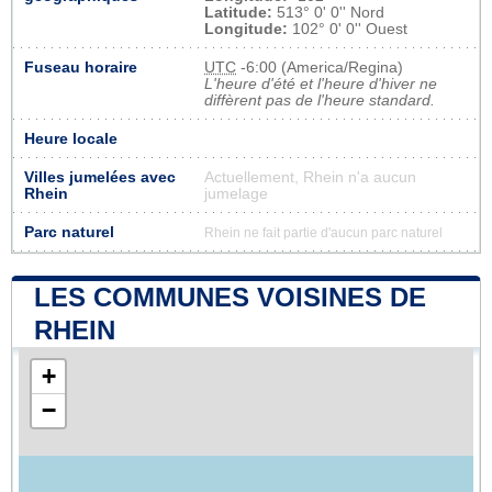
Latitude:
513° 0' 0'' Nord
Longitude:
102° 0' 0'' Ouest
Fuseau horaire
UTC
-6:00 (America/Regina)
L'heure d'été et l'heure d'hiver ne
diffèrent pas de l'heure standard.
Heure locale
Villes jumelées avec
Actuellement, Rhein n'a aucun
Rhein
jumelage
Parc naturel
Rhein ne fait partie d'aucun parc naturel
LES COMMUNES VOISINES DE
RHEIN
+
−