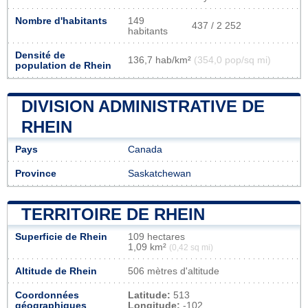
Nombre d'habitants
149
437 / 2 252
habitants
Densité de
136,7 hab/km²
(354,0 pop/sq mi)
population de Rhein
DIVISION ADMINISTRATIVE DE
RHEIN
Pays
Canada
Province
Saskatchewan
TERRITOIRE DE RHEIN
Superficie de Rhein
109 hectares
1,09 km²
(0,42 sq mi)
Altitude de Rhein
506 mètres d'altitude
Coordonnées
Latitude:
513
géographiques
Longitude:
-102