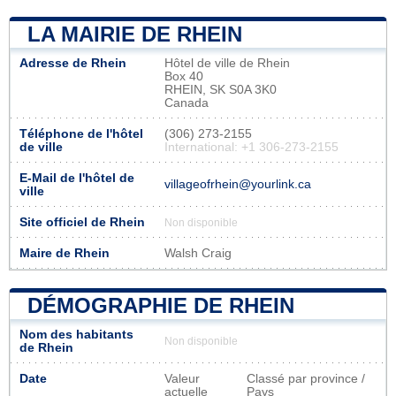
LA MAIRIE DE RHEIN
Adresse de Rhein
Hôtel de ville de Rhein
Box 40
RHEIN, SK S0A 3K0
Canada
Téléphone de l'hôtel
(306) 273-2155
de ville
International: +1 306-273-2155
E-Mail de l'hôtel de
villageofrhein@yourlink.ca
ville
Site officiel de Rhein
Non disponible
Maire de Rhein
Walsh Craig
DÉMOGRAPHIE DE RHEIN
Nom des habitants
Non disponible
de Rhein
Date
Valeur
Classé par province /
actuelle
Pays