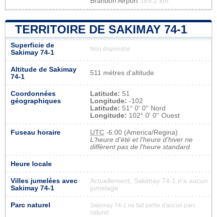
Brandon Airport
189.2 km
TERRITOIRE DE SAKIMAY 74-1
Superficie de
Non disponible
Sakimay 74-1
Altitude de Sakimay
511 mètres d'altitude
74-1
Coordonnées
Latitude:
51
géographiques
Longitude:
-102
Latitude:
51° 0' 0'' Nord
Longitude:
102° 0' 0'' Ouest
Fuseau horaire
UTC
-6:00 (America/Regina)
L'heure d'été et l'heure d'hiver ne
diffèrent pas de l'heure standard.
Heure locale
Villes jumelées avec
Actuellement, Sakimay 74-1 n'a aucun
Sakimay 74-1
jumelage
Parc naturel
Sakimay 74-1 ne fait partie d'aucun parc
naturel