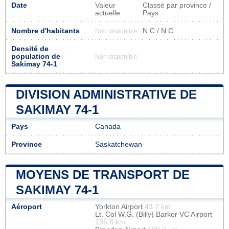
Date
Valeur
Classé par province /
actuelle
Pays
Nombre d'habitants
N.C / N.C
Non disponible
Densité de
population de
Non disponible
Sakimay 74-1
DIVISION ADMINISTRATIVE DE
SAKIMAY 74-1
Pays
Canada
Province
Saskatchewan
MOYENS DE TRANSPORT DE
SAKIMAY 74-1
Aéroport
Yorkton Airport
43.7 km
Lt. Col W.G. (Billy) Barker VC Airport
136.8 km