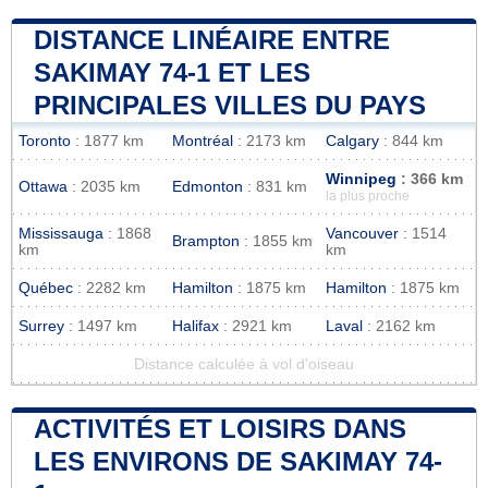
DISTANCE LINÉAIRE ENTRE
SAKIMAY 74-1 ET LES
PRINCIPALES VILLES DU PAYS
Toronto
: 1877 km
Montréal
: 2173 km
Calgary
: 844 km
Winnipeg
: 366 km
Ottawa
: 2035 km
Edmonton
: 831 km
la plus proche
Mississauga
: 1868
Vancouver
: 1514
Brampton
: 1855 km
km
km
Québec
: 2282 km
Hamilton
: 1875 km
Hamilton
: 1875 km
Surrey
: 1497 km
Halifax
: 2921 km
Laval
: 2162 km
Distance calculée à vol d'oiseau
ACTIVITÉS ET LOISIRS DANS
LES ENVIRONS DE SAKIMAY 74-