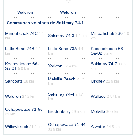
Waldron
Waldron
Communes voisines de Sakimay 74-1
Minoahchak 74C
Minoahchak 230
1.1
1.8
Sakimay 74-3
1.1 km
km
km
Little Bone 74B
Little Bone 73A
Keeseekoose 66-
4.2
4.4
Sa-02
km
km
5.2 km
Keeseekoose 66-
Sakimay 74-7
17.8
Yorkton
17.4 km
Sa-01
5.8 km
km
Melville Beach
21.2
Saltcoats
Orkney
18 km
22.9 km
km
Sakimay 74-4
24.7
Waldron
Wallace
24.2 km
27.7 km
km
Ochapowace 71-56
Bredenbury
Melville
29.5 km
30.7 km
29 km
Ochapowace 71-44
Willowbrook
Atwater
31.1 km
34.5 km
33.9 km