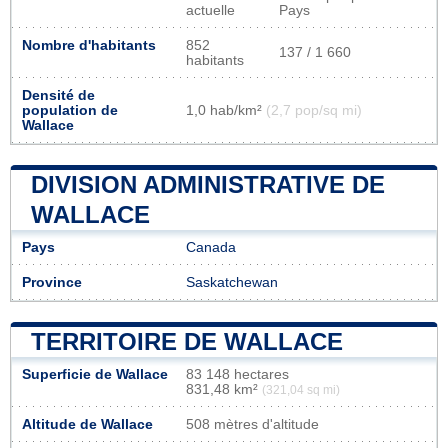
actuelle
Pays
Nombre d'habitants
852
137 / 1 660
habitants
Densité de
population de
1,0 hab/km²
(2,7 pop/sq mi)
Wallace
DIVISION ADMINISTRATIVE DE
WALLACE
Pays
Canada
Province
Saskatchewan
TERRITOIRE DE WALLACE
Superficie de Wallace
83 148 hectares
831,48 km²
(321,04 sq mi)
Altitude de Wallace
508 mètres d'altitude