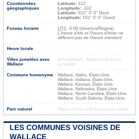
Coordonnées
Latitude:
512
géographiques
Longitude:
-102
Latitude:
512° 0' 0'' Nord
Longitude:
102° 0' 0'' Ouest
Fuseau horaire
UTC
-6:00 (America/Regina)
L'heure d'été et l'heure d'hiver ne
diffèrent pas de l'heure standard.
Heure locale
Villes jumelées avec
Actuellement, Wallace n'a aucun
Wallace
jumelage
Commune homonyme
Wallace, Idaho, États-Unis
Wallace, Indiana, États-Unis
Wallace, Kansas, États-Unis
Wallace, Nebraska, États-Unis
Wallace, North Carolina, États-Unis
Wallace, South Dakota, États-Unis
Parc naturel
Wallace ne fait partie d'aucun parc naturel
LES COMMUNES VOISINES DE
WALLACE