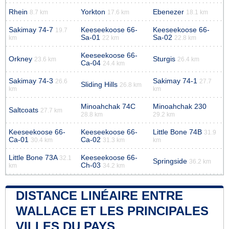
Rhein
Yorkton
Ebenezer
8.7 km
17.6 km
18.1 km
Sakimay 74-7
Keeseekoose 66-
Keeseekoose 66-
19.7
Sa-01
Sa-02
km
22 km
22.8 km
Keeseekoose 66-
Orkney
Sturgis
23.6 km
26.4 km
Ca-04
24.4 km
Sakimay 74-3
Sakimay 74-1
26.6
27.7
Sliding Hills
26.8 km
km
km
Minoahchak 74C
Minoahchak 230
Saltcoats
27.7 km
28.8 km
29.2 km
Keeseekoose 66-
Keeseekoose 66-
Little Bone 74B
31.9
Ca-01
Ca-02
30.4 km
31.3 km
km
Little Bone 73A
Keeseekoose 66-
32.1
Springside
36.2 km
Ch-03
km
34.2 km
DISTANCE LINÉAIRE ENTRE
WALLACE ET LES PRINCIPALES
VILLES DU PAYS