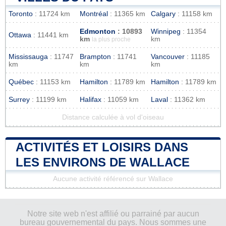
Toronto
: 11724 km
Montréal
: 11365 km
Calgary
: 11158 km
Edmonton
: 10893
Winnipeg
: 11354
Ottawa
: 11441 km
km
km
la plus proche
Mississauga
: 11747
Brampton
: 11741
Vancouver
: 11185
km
km
km
Québec
: 11153 km
Hamilton
: 11789 km
Hamilton
: 11789 km
Surrey
: 11199 km
Halifax
: 11059 km
Laval
: 11362 km
Distance calculée à vol d'oiseau
ACTIVITÉS ET LOISIRS DANS
LES ENVIRONS DE WALLACE
Aucune activité référencé sur Wallace
Notre site web n'est affilié ou parrainé par aucun
bureau gouvernemental du pays. Nous sommes une