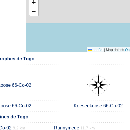
+
−
Leaflet
|
Map data ©
Op
rophes de Togo
oose 66-Co-02
oose 66-Co-02
Keeseekoose 66-Co-02
ines de Togo
Co-02
Runnymede
8.2 km
11.7 km