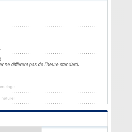
t
)
ver ne diffèrent pas de l'heure standard.
jumelage
 naturel