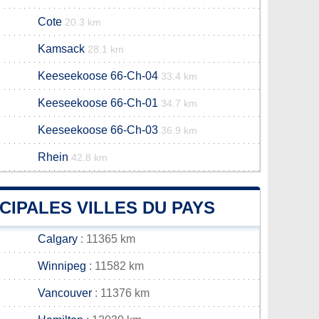
Cote
20.3 km
Kamsack
28.1 km
Keeseekoose 66-Ch-04
33.4 km
Keeseekoose 66-Ch-01
34.7 km
Keeseekoose 66-Ch-03
36.9 km
Rhein
42.8 km
CIPALES VILLES DU PAYS
Calgary
: 11365 km
Winnipeg
: 11582 km
Vancouver
: 11376 km