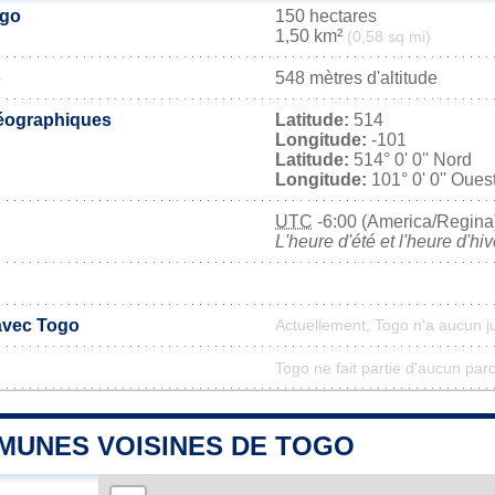
ogo
150 hectares
1,50 km²
(0,58 sq mi)
o
548 mètres d'altitude
éographiques
Latitude:
514
Longitude:
-101
Latitude:
514° 0' 0'' Nord
Longitude:
101° 0' 0'' Oues
UTC
-6:00 (America/Regina
L'heure d'été et l'heure d'hi
 avec Togo
Actuellement, Togo n'a aucun 
Togo ne fait partie d'aucun parc
MUNES VOISINES DE TOGO