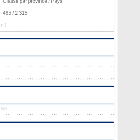
Classé par province / Pays
485 / 2 315
mi)
 km