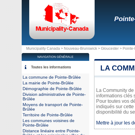
Pointe
Municipality Canada >
Nouveau-Brunswick
>
Gloucester
>
Pointe-
NAVIGATION GÉNÉRALE
LA COMM
Toutes les informations
La commune de Pointe-Brûlée
La mairie de Pointe-Brûlée
Démographie de Pointe-Brûlée
La Community de P
Division administrative de Pointe-
informations clés 
Brûlée
Pour toutes vos d
Moyens de transport de Pointe-
indiqués sur cette
Brûlée
disponibilité du se
Territoire de Pointe-Brûlée
Les communes voisines de
Mettre à jour les 
Pointe-Brûlée
Distance linéaire entre Pointe-