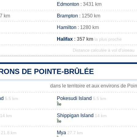
Edmonton
: 3431 km
47 km
Brampton
: 1250 km
Hamilton
: 1280 km
Halifax
: 357 km
la plus proche
Distance calculée à vol d'oiseau
IRONS DE POINTE-BRÛLÉE
dans le territoire et aux environs de Poi
nd
Pokesudi Island
5.5 km
5.5 km
Île
Shippigan Island
14 km
14 km
Île
Mya
21.8 km
27.7 km