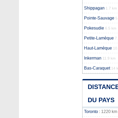
Shippagan
1.7 km
Pointe-Sauvage
5
Pokesudie
6.5 km
Petite-Lamèque
7
Haut-Lamèque
10
Inkerman
11.9 km
Bas-Caraquet
14 
DISTANCE
DU PAYS
Toronto
: 1220 km