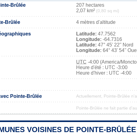
inte-Brûlée
207 hectares
2,07 km²
(0,80 sq mi)
te-Brûlée
4 mètres d'altitude
éographiques
Latitude:
47.7562
Longitude:
-64.7316
Latitude:
47° 45' 22'' Nord
Longitude:
64° 43' 54'' Oue
UTC
-4:00 (America/Moncto
Heure d'été : UTC -3:00
Heure d'hiver : UTC -4:00
avec Pointe-Brûlée
Actuellement, Pointe-Brûlée n'
Pointe-Brûlée ne fait partie d'a
MUNES VOISINES DE POINTE-BRÛLÉE