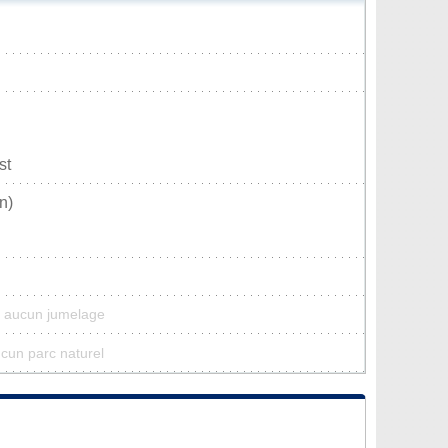
st
n)
a aucun jumelage
ucun parc naturel