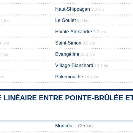
Haut-Shippagan
2.3 km
Le Goulet
.1 km
5.8 km
Pointe-Alexandre
7.2 km
Saint-Simon
.6 km
8.5 km
Evangéline
.4 km
11.1 km
Village-Blanchard
13.1 km
Pokemouche
km
14.4 km
 LINÉAIRE ENTRE POINTE-BRÛLÉE ET
Montréal
: 725 km