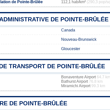
lation de Pointe-Brûlée
112,1 hab/km²
(290,3 pop/sq
 ADMINISTRATIVE DE POINTE-BRÛLÉE
Canada
Nouveau-Brunswick
Gloucester
DE TRANSPORT DE POINTE-BRÛLÉE
Bonaventure Airport
64.7 k
Bathurst Airport
76.8 km
Miramichi Airport
99.3 km
IRE DE POINTE-BRÛLÉE