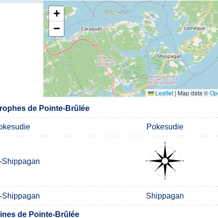
+
−
Leaflet
|
Map data ©
Op
rophes de Pointe-Brûlée
okesudie
Pokesudie
-Shippagan
-Shippagan
Shippagan
nes de Pointe-Brûlée