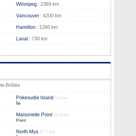
Winnipeg
: 2369 km
Vancouver
: 4200 km
Hamilton
: 1280 km
Laval
: 730 km
nte-Brûlée
Pokesudie Island
5.5 km
Île
Maisonette Point
21.8 km
Point
North Mya
27.7 km