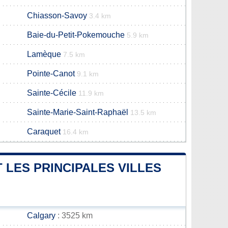
Chiasson-Savoy
3.4 km
Baie-du-Petit-Pokemouche
5.9 km
Lamèque
7.5 km
Pointe-Canot
9.1 km
Sainte-Cécile
11.9 km
Sainte-Marie-Saint-Raphaël
13.5 km
Caraquet
16.4 km
 LES PRINCIPALES VILLES
Calgary
: 3525 km