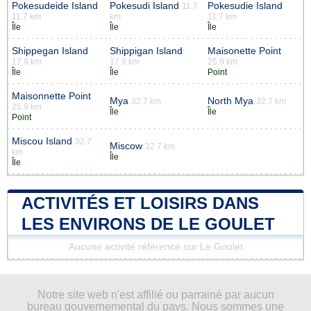
Pokesudeide Island
Pokesudi Island
Pokesudie Island
11.7
11.7 km
km
11.7 km
Île
Île
Île
Shippegan Island
Shippigan Island
Maisonette Point
17.9 km
17.9 km
25.9 km
Île
Île
Point
Maisonnette Point
Mya
North Mya
32.7 km
32.7 km
25.9 km
Île
Île
Point
Miscou Island
32.7
Miscow
32.7 km
km
Île
Île
ACTIVITÉS ET LOISIRS DANS
LES ENVIRONS DE LE GOULET
Aucune activité référencé sur Le Goulet
Notre site web n'est affilié ou parrainé par aucun
bureau gouvernemental du pays. Nous sommes une