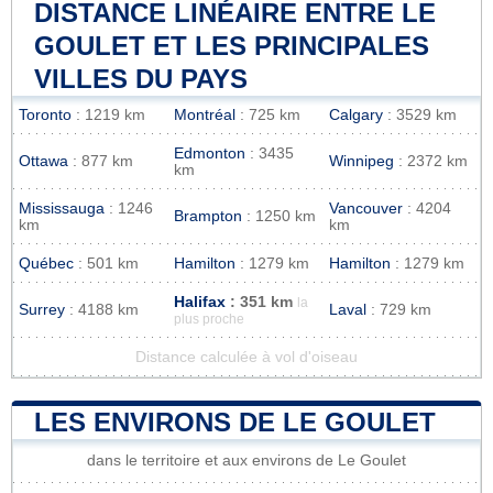
DISTANCE LINÉAIRE ENTRE LE
GOULET ET LES PRINCIPALES
VILLES DU PAYS
Toronto
: 1219 km
Montréal
: 725 km
Calgary
: 3529 km
Edmonton
: 3435
Ottawa
: 877 km
Winnipeg
: 2372 km
km
Mississauga
: 1246
Vancouver
: 4204
Brampton
: 1250 km
km
km
Québec
: 501 km
Hamilton
: 1279 km
Hamilton
: 1279 km
Halifax
: 351 km
la
Surrey
: 4188 km
Laval
: 729 km
plus proche
Distance calculée à vol d'oiseau
LES ENVIRONS DE LE GOULET
dans le territoire et aux environs de Le Goulet