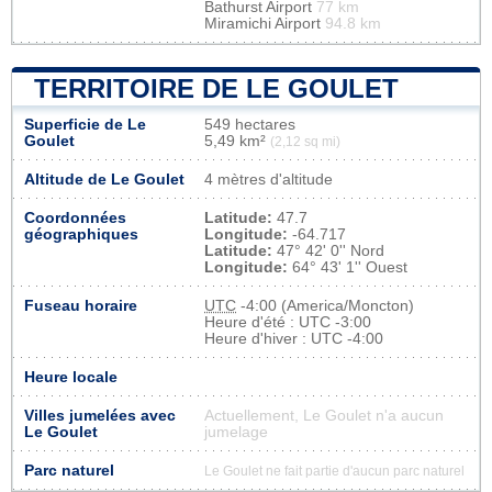
Bathurst Airport
77 km
Miramichi Airport
94.8 km
TERRITOIRE DE LE GOULET
Superficie de Le
549 hectares
Goulet
5,49 km²
(2,12 sq mi)
Altitude de Le Goulet
4 mètres d'altitude
Coordonnées
Latitude:
47.7
géographiques
Longitude:
-64.717
Latitude:
47° 42' 0'' Nord
Longitude:
64° 43' 1'' Ouest
Fuseau horaire
UTC
-4:00 (America/Moncton)
Heure d'été : UTC -3:00
Heure d'hiver : UTC -4:00
Heure locale
Villes jumelées avec
Actuellement, Le Goulet n'a aucun
Le Goulet
jumelage
Parc naturel
Le Goulet ne fait partie d'aucun parc naturel