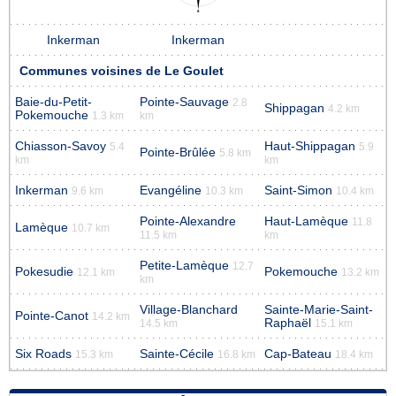
Inkerman
Inkerman
Communes voisines de Le Goulet
Baie-du-Petit-
Pointe-Sauvage
2.8
Shippagan
4.2 km
Pokemouche
1.3 km
km
Chiasson-Savoy
Haut-Shippagan
5.4
5.9
Pointe-Brûlée
5.8 km
km
km
Inkerman
Evangéline
Saint-Simon
9.6 km
10.3 km
10.4 km
Pointe-Alexandre
Haut-Lamèque
11.8
Lamèque
10.7 km
11.5 km
km
Petite-Lamèque
12.7
Pokesudie
Pokemouche
12.1 km
13.2 km
km
Village-Blanchard
Sainte-Marie-Saint-
Pointe-Canot
14.2 km
Raphaël
14.5 km
15.1 km
Six Roads
Sainte-Cécile
Cap-Bateau
15.3 km
16.8 km
18.4 km