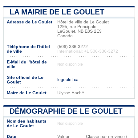
LA MAIRIE DE LE GOULET
Adresse de Le Goulet
Hôtel de ville de Le Goulet
1295, rue Principale
LeGoulet, NB E8S 2E9
Canada
Téléphone de l'hôtel
(506) 336-3272
de ville
International: +1 506-336-3272
E-Mail de l'hôtel de
Non disponible
ville
Site officiel de Le
legoulet.ca
Goulet
Maire de Le Goulet
Ulysse Haché
DÉMOGRAPHIE DE LE GOULET
Nom des habitants
Non disponible
de Le Goulet
Date
Valeur
Classé par province /