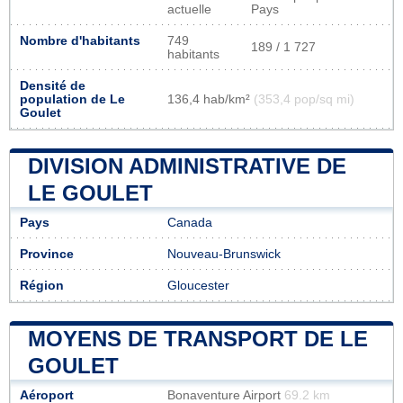
actuelle
Pays
Nombre d'habitants
749
189 / 1 727
habitants
Densité de
population de Le
136,4 hab/km²
(353,4 pop/sq mi)
Goulet
DIVISION ADMINISTRATIVE DE
LE GOULET
Pays
Canada
Province
Nouveau-Brunswick
Région
Gloucester
MOYENS DE TRANSPORT DE LE
GOULET
Aéroport
Bonaventure Airport
69.2 km